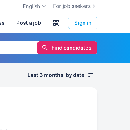
For job seekers
English
es
Post a job
Sign in
Find candidates
Last 3 months, by date