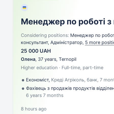
Менеджер по роботі з
Considering positions:
Менеджер по роботі
консультант, Адміністратор,
5 more posit
25 000 UAH
Олена
,
37 years
,
Ternopil
Higher education · Full-time, part-time
Економіст,
Креді Агріколь, банк, 7 mon
Фахівець з продажів продуктів відділе
6 years 7 months
8 hours ago