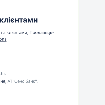
 клієнтами
 з клієнтами, Продавець-
ions
ths
ння,
АТ"Сенс банк",