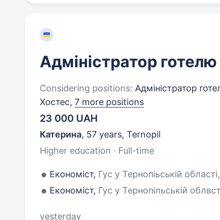
Адміністратор готелю
Considering positions:
Адміністратор готе
Хостес,
7 more positions
23 000 UAH
Катерина
,
57 years
,
Ternopil
Higher education · Full-time
Економіст,
Гус у Тернопіьській області
Економіст,
Гус у Тернопільській облвст
yesterday