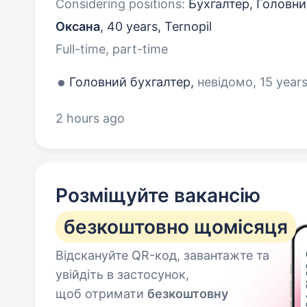
Considering positions:
Бухгалтер, Головни
Оксана
,
40 years
,
Ternopil
Full-time, part-time
Головний бухгалтер,
невідомо, 15 year
2 hours ago
Розміщуйте вакансію
безкоштовно щомісяця
Відскануйте QR-код, завантажте та
увійдіть в застосунок,
щоб отримати
безкоштовну