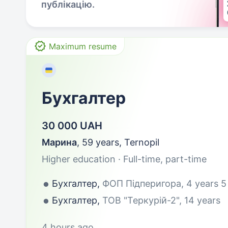
публікацію.
Maximum resume
Бухгалтер
30 000 UAH
Марина
,
59 years
,
Ternopil
Higher education · Full-time, part-time
Бухгалтер,
ФОП Підперигора, 4 years 
Бухгалтер,
ТОВ "Теркурій-2", 14 years
4 hours ago