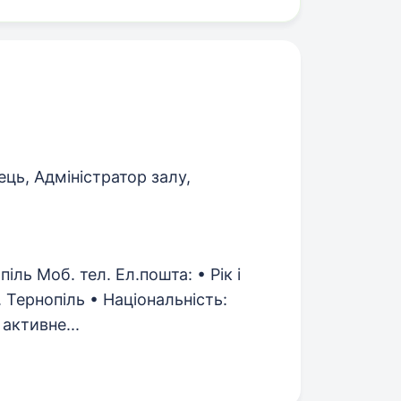
ць, Адміністратор залу,
ль Моб. тел. Ел.пошта: • Рік і
. Тернопіль • Національність:
 активне...