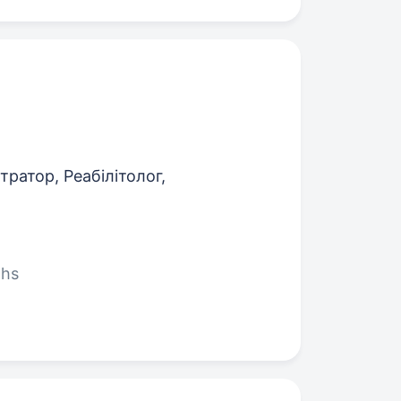
ратор, Реабілітолог,
ths