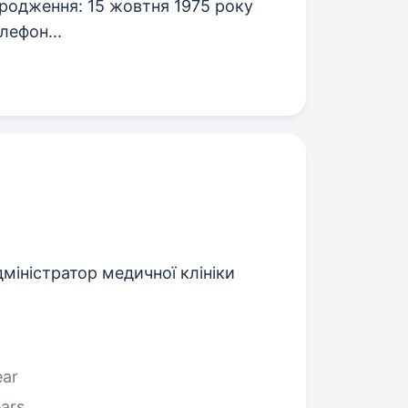
народження: 15 жовтня 1975 року
лефон...
міністратор медичної клініки
ear
ars