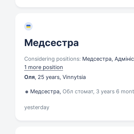
Медсестра
Considering positions:
Медсестра, Адмініст
1 more position
Оля
,
25 years
,
Vinnytsia
Медсестра,
Обл стомат, 3 years 6 mon
yesterday