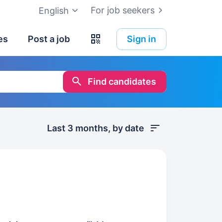
For job seekers
English
es
Post a job
Sign in
Find candidates
Last 3 months, by date