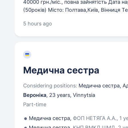
40000 грн./міс., повна зайнятість Дата 
(50років) Місто: Полтава,Київ, Вінниця Те
5 hours ago
Медична сестра
Considering positions:
Медична сестра, Ад
Вероніка
,
23 years
,
Vinnytsia
Part-time
Медична сестра,
ФОП НЕТЯГА А.А., 1 y
Медична сестра,
КНП ВМКЛ ШМД, 2 ye