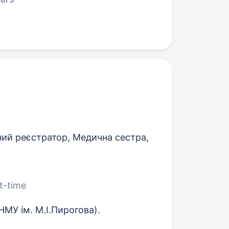
ий реєстратор, Медична сестра,
rt-time
ВНМУ ім. М.І.Пирогова).