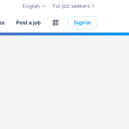
For job seekers
English
es
Post a job
Sign in