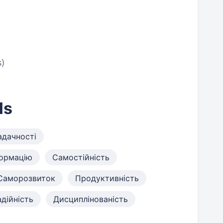
s)
ls
адачності
формацію
Самостійність
Саморозвиток
Продуктивність
дійність
Дисциплінованість