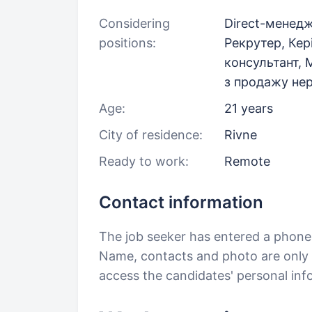
Considering
Direct-менедж
positions:
Рекрутер, Кер
консультант, 
з продажу не
Age:
21 years
City of residence:
Rivne
Ready to work:
Remote
Contact information
The job seeker has entered a phon
Name, contacts and photo are only a
access the candidates' personal in