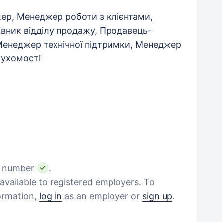
ер, Менеджер роботи з клієнтами,
івник відділу продажу, Продавець-
Менеджер технічної підтримки, Менеджер
рухомості
e number
.
vailable to registered employers. To
formation,
log in
as an employer or
sign up
.