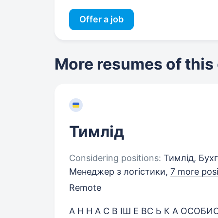
Offer a job
More resumes of this
Тимлід
Considering positions:
Тимлід, Бухг
Менеджер з логістики,
7 more posi
Remote
А Н Н А С В ІШ Е ВС Ь К А ОСОБИ