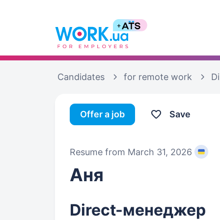
Candidates
for remote work
D
Offer a job
Save
Resume from March 31, 2026
Аня
Direct-менеджер