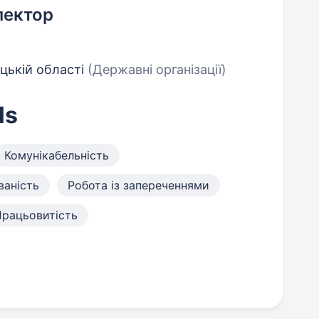
пектор
цькій області
(Державні організації)
ls
Комунікабельність
ваність
Робота із запереченнями
Працьовитість