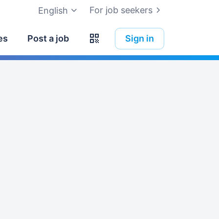
For job seekers
English
es
Post a job
Sign in