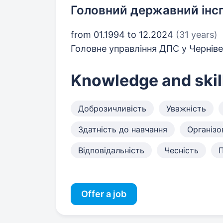
Головний державний інс
from 01.1994 to 12.2024
(31 years)
Головне управління ДПС у Черніве
Knowledge and skil
Доброзичливість
Уважність
Здатність до навчання
Організо
Відповідальність
Чесність
Offer a job