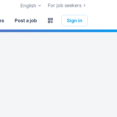
For job seekers
English
es
Post a job
Sign in