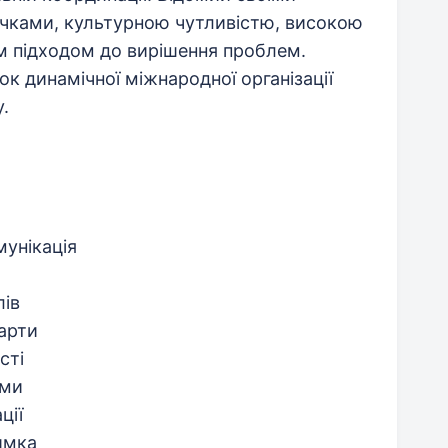
чками, культурною чутливістю, високою
м підходом до вирішення проблем.
ок динамічної міжнародної організації
.
мунікація
лів
дарти
сті
ами
ції
имка