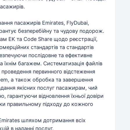
асажирів.
ання пасажирів Emirates, FlyDubai,
гарантує безперебійну та чудову подорож.
ам EK та Code Share щодо реєстрації,
омерційних стандартів та стандартів
безпечуючи послідовне та ефективне
 їхнім багажем. Систематизація файлів
 проведення первинного відстеження
stem, а також обробка та завершення
надання якісних послуг пасажирам, чий
, гарантуючи відновлення їхньої довіри
яки правильному підходу до кожного
Emirates шляхом дотримання всіх
цій в наданні послуг.