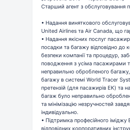
Старший агент з обслуговування п
• Надання виняткового обслуговув
United Airlines та Air Canada, що 
• Надання якісних послуг пасажир
посадки та багажу відповідно до к
безпеки компанії та процедур, за
поводження з усіма пасажирами та
неправильно обробленого багажу,
багажу в системі World Tracer Sy
претензій (для пасажирів EK) та 
багаж було неправильно оброблено
та мінімізацію незручностей завд
індивідуально.
• Підтримка професійного іміджу 
відповідних корпоративних інструк