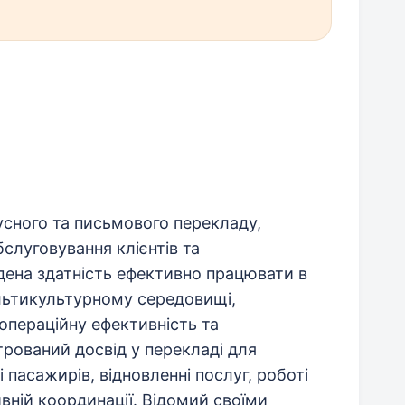
усного та письмового перекладу,
слуговування клієнтів та
дена здатність ефективно працювати в
льтикультурному середовищі,
операційну ефективність та
рований досвід у перекладі для
 пасажирів, відновленні послуг, роботі
вній координації. Відомий своїми