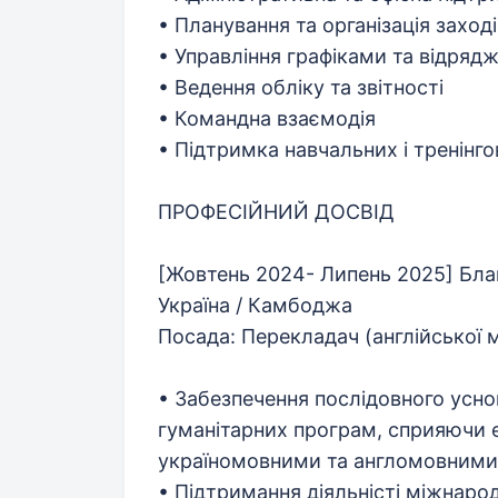
• Планування та організація заході
• Управління графіками та відряд
• Ведення обліку та звітності
• Командна взаємодія
• Підтримка навчальних і тренінг
ПРОФЕСІЙНИЙ ДОСВІД
[Жовтень 2024- Липень 2025] Благ
Україна / Камбоджа
Посада: Перекладач (англійської 
• Забезпечення послідовного усн
гуманітарних програм, сприяючи е
україномовними та англомовними
• Підтримання діяльністі міжнарод