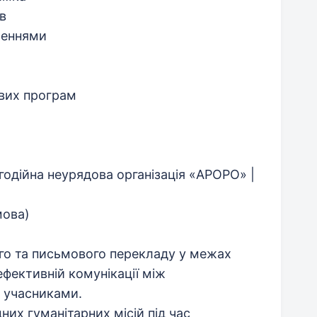
в
женнями
ових програм
одійна неурядова організація «APOPO» |
мовa)
ого та письмового перекладу у межах
фективній комунікації між
 учасниками.
них гуманітарних місій під час