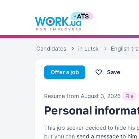
Candidates
in Lutsk
English tr
Offer a job
Save
Resume from August 3, 2026
File
Personal informa
This job seeker decided to hide his 
but you can
send a message to him