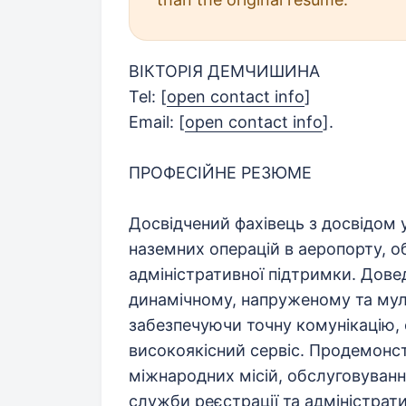
ВІКТОРІЯ ДЕМЧИШИНА
Tel:
[
open contact info
]
Email:
[
open contact info
]
.
ПРОФЕСІЙНЕ РЕЗЮМЕ
Досвідчений фахівець з досвідом 
наземних операцій в аеропорту, об
адміністративної підтримки. Дове
динамічному, напруженому та му
забезпечуючи точну комунікацію, 
високоякісний сервіс. Продемонст
міжнародних місій, обслуговуванні
служби реєстрації та адміністрати