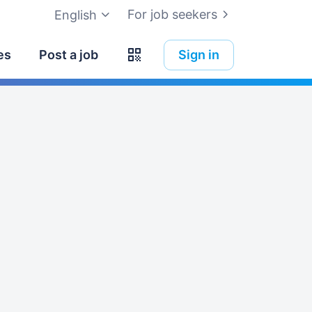
For job seekers
English
es
Post a job
Sign in