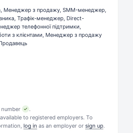
а, Менеджер з продажу, SMM-менеджер,
вника, Трафік-менеджер, Direct-
неджер телефонної підтримки,
оти з клієнтами, Менеджер з продажу
 Продавець
e number
.
vailable to registered employers. To
formation,
log in
as an employer or
sign up
.