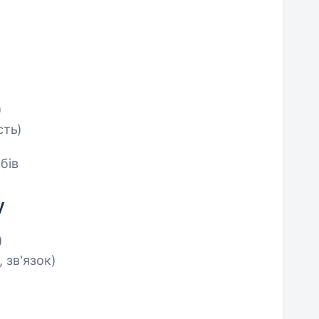
)
сть)
бів
у
)
, зв'язок)