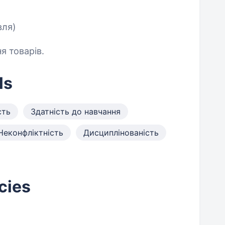
вля)
я товарів.
ls
сть
Здатність до навчання
Неконфліктність
Дисциплінованість
cies