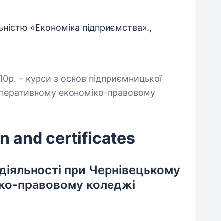
ьністю «Економіка підприємства».,
)
010р. – курси з основ підприємницької
оперативному економіко-правовому
n and certificates
діяльності при Чернівецькому
ко-правовому коледжі