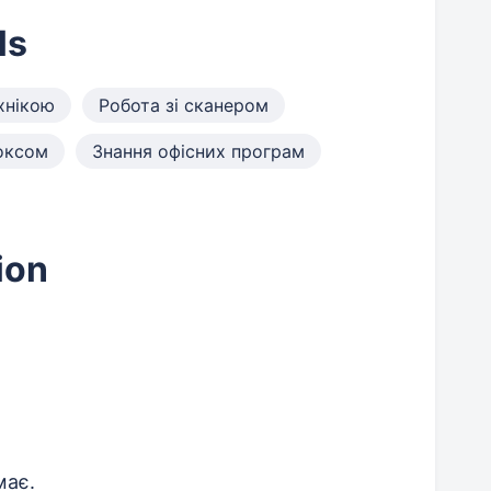
ls
хнікою
Робота зі сканером
оксом
Знання офісних програм
ion
має.