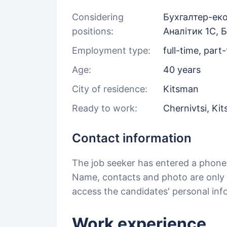
Considering
Бухгалтер-еко
positions:
Аналітик 1C, 
Employment type:
full-time, part
Age:
40 years
City of residence:
Kitsman
Ready to work:
Chernivtsi, Ki
Contact information
The job seeker has entered a phon
Name, contacts and photo are only a
access the candidates' personal in
Work experience