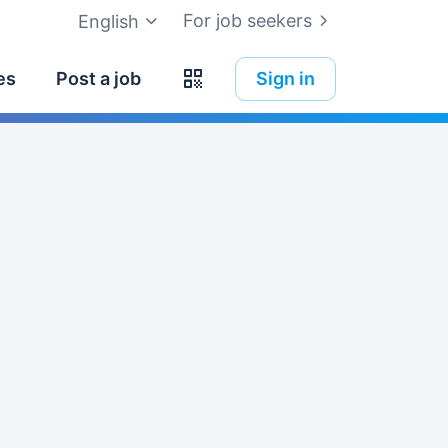
For job seekers
English
es
Post a job
Sign in