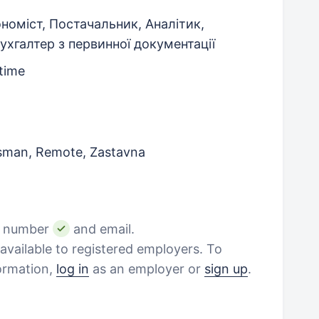
номіст, Постачальник, Аналітик,
Бухгалтер з первинної документації
-time
tsman, Remote, Zastavna
e number
and email.
vailable to registered employers. To
formation,
log in
as an employer or
sign up
.