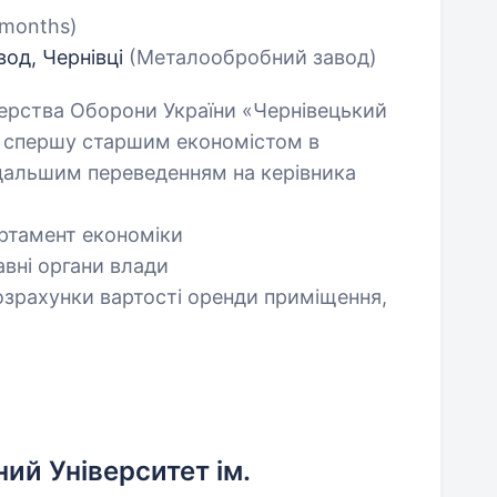
 months)
од, Чернівці
(Металообробний завод)
ерства Оборони України «Чернівецький
і спершу старшим економістом в
одальшим переведенням на керівника
партамент економіки
авні органи влади
розрахунки вартості оренди приміщення,
ий Університет ім.