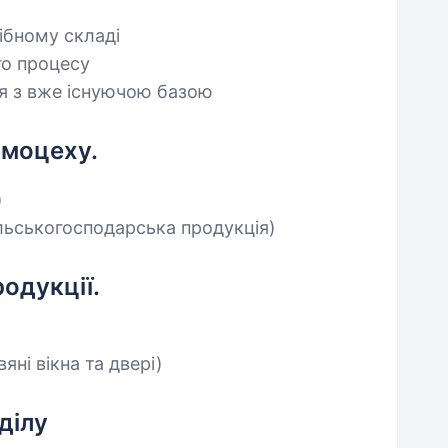
ібному складі
го процесу
ця з вже існуючою базою
рмоцеху.
)
ільськогосподарська продукція)
одукції.
яні вікна та двері)
ділу