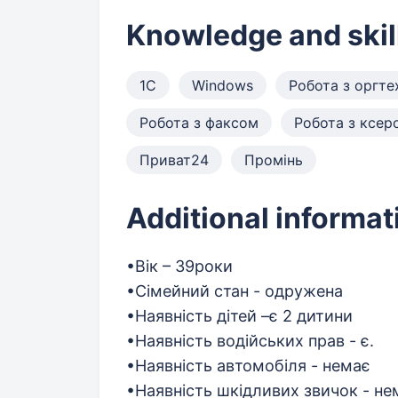
Knowledge and skil
1С
Windows
Робота з оргте
Робота з факсом
Робота з ксер
Приват24
Промінь
Additional informat
•Вік – 39роки
•Сімейний стан - одружена
•Наявність дітей –є 2 дитини
•Наявність водійських прав - є.
•Наявність автомобіля - немає
•Наявність шкідливих звичок - не