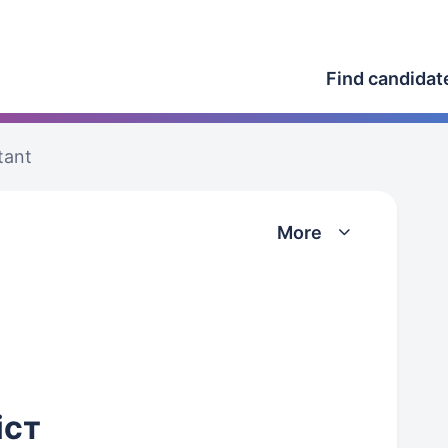
Find candidat
tant
More
іст