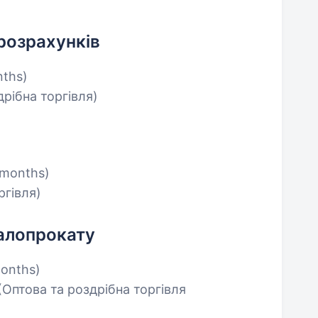
 розрахунків
nths)
дрібна торгівля)
 months)
ргівля)
алопрокату
months)
(Оптова та роздрібна торгівля