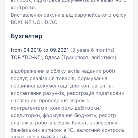
виписок, підготовка документів для валютного
контролю.
Виставлення рахунків від європейського офісу
BOXLINE UCL D.O.O
Бухгалтер
from 04.2018 to 09.2021
(3 years 6 months)
ТОВ "ТІС-КТ", Одеса
(Транспорт, логістика)
відображення в обліку актів наданих робіт і
послуг, реалізація товарів, формування
первинної документації для контрагентів,
виставлення рахунків, реєстрація податкових
накладних, проведення звірок з
контрагентами, контроль дебіторки/
кредиторки, формування бюджету, реєстр
платежів, робота в Банк-Клієнт, рознесення
банківських виписок в 1С, валютний контроль,
здача звітів 9-ЗЕЗ і 1-Б