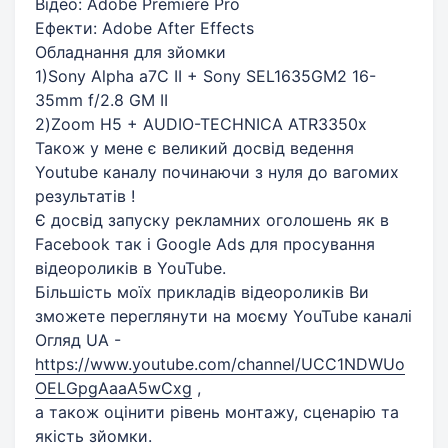
Відео: Adobe Premiere Pro
Ефекти: Adobe After Effects
Обладнання для зйомки
1)Sony Alpha a7C II + Sony SEL1635GM2 16-
35mm f/2.8 GM II
2)Zoom H5 + AUDIO-TECHNICA ATR3350x
Також у мене є великий досвід ведення
Youtube каналу починаючи з нуля до вагомих
результатів !
Є досвід запуску рекламних оголошень як в
Facebook так і Google Ads для просування
відеороликів в YouTube.
Більшість моїх прикладів відеороликів Ви
зможете переглянути на моєму YouTube каналі
Огляд UA -
https://www.youtube.com/channel/UCC1NDWUo
OELGpgAaaA5wCxg
,
а також оцінити рівень монтажу, сценарію та
якість зйомки.