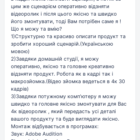
цим же сценарієм оперативно відзняти
відеоролик і після цього якісно та швидко
його змонтувати, тоді Вам потрібен саме я !
Що я можу та вмію?
1)Структурно та красиво описати продукт та
зробити хороший сценарій.(Українською
мовою)
2)Завдяки домашній студії, я можу
оперативно, якісно та головне креативно
відзняти продукт. Робота як в кадрі так і
макрозйомка.(Відео зйомка ведеться в 4к 30
кадрів)
3)Завдяки потужному комп'ютеру я можу
швидко та головне якісно змонтувати для Вас
4к відеоролик , який передасть усі деталі
вашого продукту та буде виглядати якісно.
Монтаж відбувається в програмах:
Звук: Adobe Audition