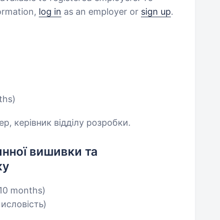
formation,
log in
as an employer or
sign up
.
ths)
р, керівник відділу розробки.
нної вишивки та
ку
 10 months)
исловість)