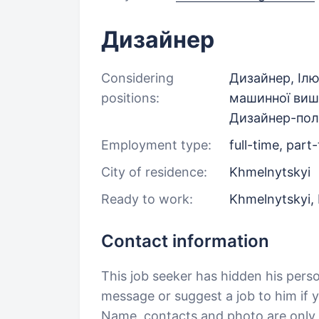
Дизайнер
Considering
Дизайнер, Ілю
positions:
машинної виш
Дизайнер-пол
Employment type:
full-time, part
City of residence:
Khmelnytskyi
Ready to work:
Khmelnytskyi,
Contact information
This job seeker has hidden his pers
message or suggest a job to him if y
Name, contacts and photo are only a