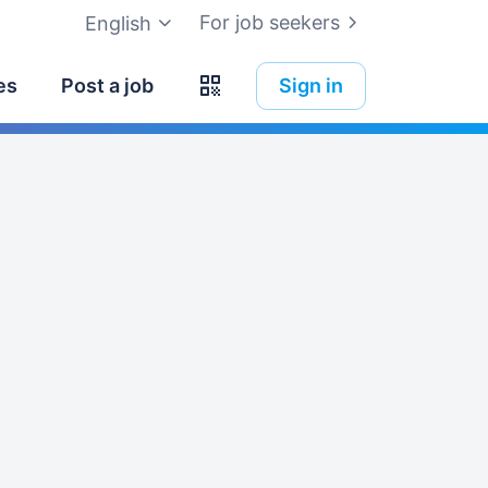
For job seekers
English
es
Post a job
Sign in