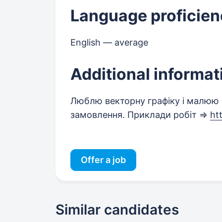
Language proficien
English — average
Additional informat
Люблю векторну графіку і малюю 
замовлення. Приклади робіт =>
ht
Offer a job
Similar candidates