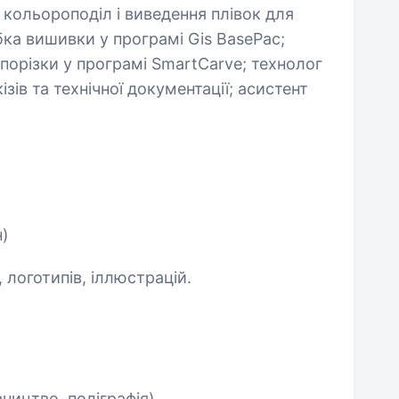
 кольороподіл і виведення плівок для
ка вишивки у програмі Gis BasePac;
порізки у програмі SmartCarve; технолог
зів та технічної документації; асистент
н)
 логотипів, іллюстрацій.
ництво, поліграфія)