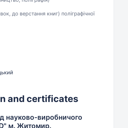
івок, до верстання книг) поліграфічної
цький
)
n and certificates
ід науково-виробничого
D" м. Житомир.