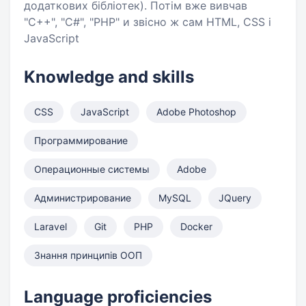
додаткових бібліотек). Потім вже вивчав
"С++", "C#", "PHP" и звісно ж сам HTML, CSS і
JavaScript
Knowledge and skills
CSS
JavaScript
Adobe Photoshop
Программирование
Операционные системы
Adobe
Администрирование
MySQL
JQuery
Laravel
Git
PHP
Docker
Знання принципів ООП
Language proficiencies