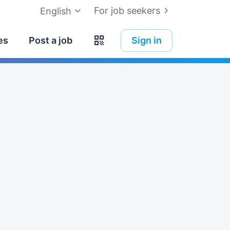
For job seekers
English
es
Post a job
Sign in