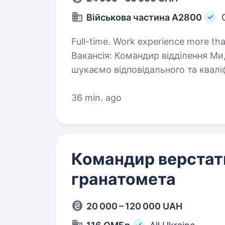
Військова частина А2800
Full-time. Work experience more tha
Вакансія: Командир відділення Ми
шукаємо відповідального та квалі
Командира відділення. Обов’язки: Керувати та організовувати роботу
відділення…
36 min. ago
Командир верстат
гранатомета
20 000 – 120 000 UAH