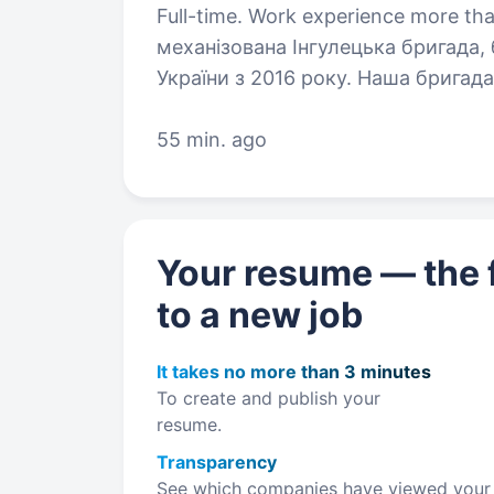
Full-time. Work experience more than 1 year. Привіт! 
механізована Інгулецька бригада, 
України з 2016 року. Наша бригад
відданих своїй справі воїнів, які
55 min. ago
Your resume — the f
to a new job
It takes no more than 3 minutes
To create and publish your
resume.
Transparency
See which companies have viewed your