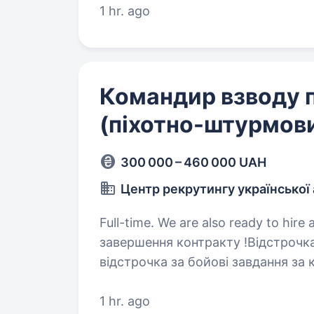
1 hr. ago
Командир взводу 
(піхотно-штурмов
300 000 – 460 000 UAH
Центр рекрутингу української 
Full-time. We are also ready to hire a student. Гарантова
завершення контракту !Відстрочка
відстрочка за бойові завдання за
+3 місяці до загальної відстрочк
1 hr. ago