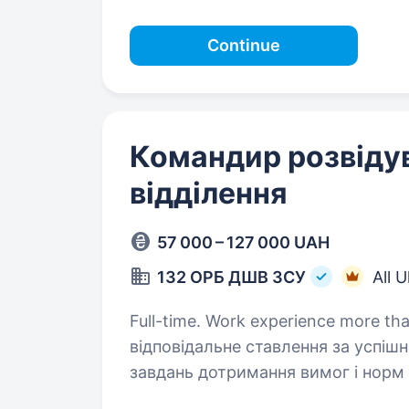
Continue
Командир розвіду
відділення
57 000 – 127 000 UAH
132 ОРБ ДШВ ЗСУ
All 
Full-time. Work experience more than 1 year. Основ
відповідальне ставлення за успіш
завдань дотримання вимог і норм військової дисципліни підтримка
постійної бойової готовності відді