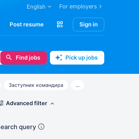
For employers
English
Post
resume
Sign in
Find jobs
Pick up jobs
Заступник командира
...
Advanced filter
earch query