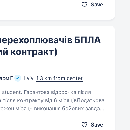
Save
перехоплювачів БПЛА
ий контракт)
армії
Lviv,
1.3 km from center
 відсрочка після
 після контракту від 6 місяцівДодаткова
 кожен місяць виконання бойових завдань
иОбов’язки…
Save