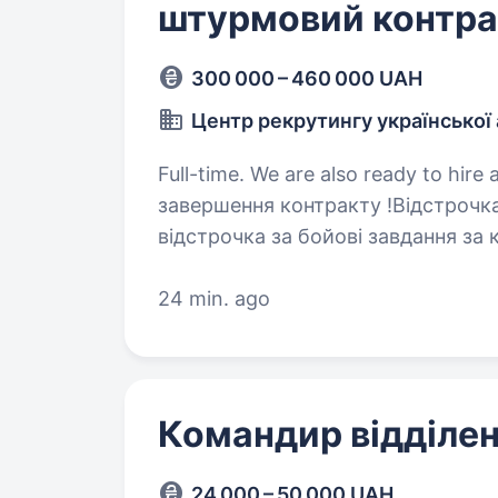
штурмовий контра
300 000 – 460 000 UAH
Центр рекрутингу української 
Full-time. We are also ready to hire a student. Гарантова
завершення контракту !Відстрочка
відстрочка за бойові завдання за
+3 місяці до загальної відстрочки
24 min. ago
Командир відділе
24 000 – 50 000 UAH