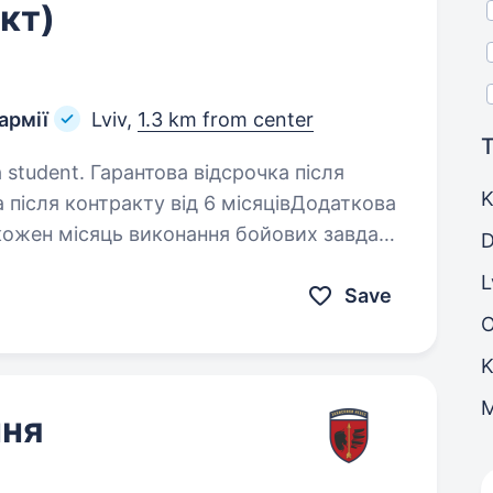
кт)
армії
Lviv,
1.3 km from center
T
 відсрочка після
K
 після контракту від 6 місяцівДодаткова
 кожен місяць виконання бойових завдань
D
 Обов’язки…
L
Save
K
ння