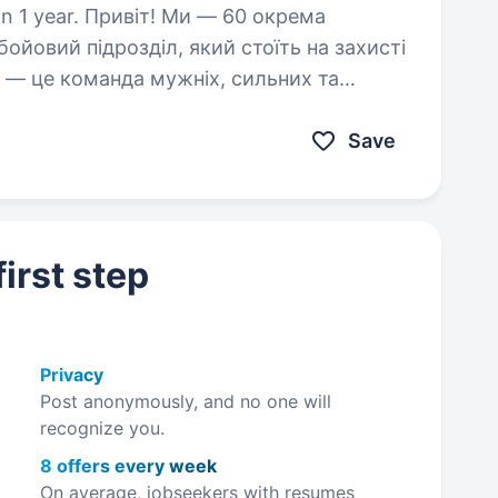
Ми — 60 окрема
бойовий підрозділ, який стоїть на захисті
а — це команда мужніх, сильних та
 разом рухаються…
Save
irst step
Privacy
Post anonymously, and no one will
recognize you.
8 offers every week
On average, jobseekers with resumes