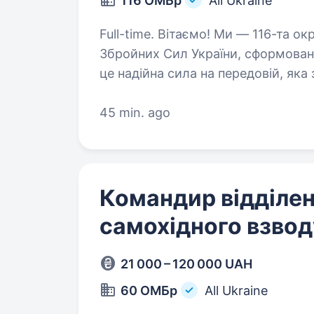
116 ОМБр
All Ukraine
Full-time. Вітаємо! Ми — 116-та окрема механізована бригада (116 ОМБр)
Збройних Сил України, сформована
це надійна сила на передовій, яка
Авдіївському та Куп’янському…
45 min. ago
Командир відділен
самохідного взвод
21 000 – 120 000 UAH
60 ОМБр
All Ukraine