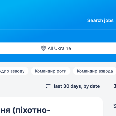
Search
jobs
ндир взводу
Командир роти
Командир взвода
last 30 days, by date
S
ня (піхотно-