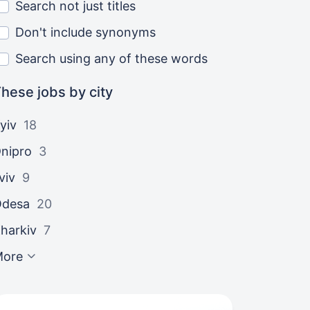
Search not just titles
Don't include synonyms
Search using any of these words
hese jobs by city
yiv
18
nipro
3
viv
9
Odesa
20
harkiv
7
More