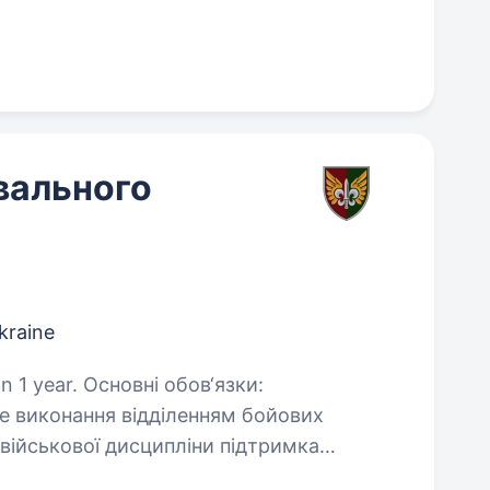
вального
Ukraine
ні обов‘язки:
не виконання відділенням бойових
лення, відповідальність…