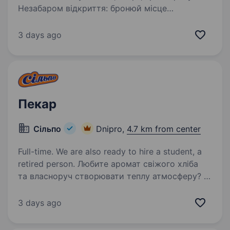
Незабаром відкриття: бронюй місце
в шаленому графіку співбесід! У ресторані
«Філософія» ми готуємо не просто страви.
3 days ago
Ми створюємо спогади, об'єднуємо родини
та знайомимо…
Пекар
Сільпо
Dnipro,
4.7 km from center
Full-time. We are also ready to hire a student, a
retired person. Любите аромат свіжого хліба
та власноруч створювати теплу атмосферу? У
«Сільпо» пекар — це ремесло і магія, яку наші
Гості з радістю несуть у свої домівки.
3 days ago
Що потрібно робити Випікати хліб, булочки,
круасани…