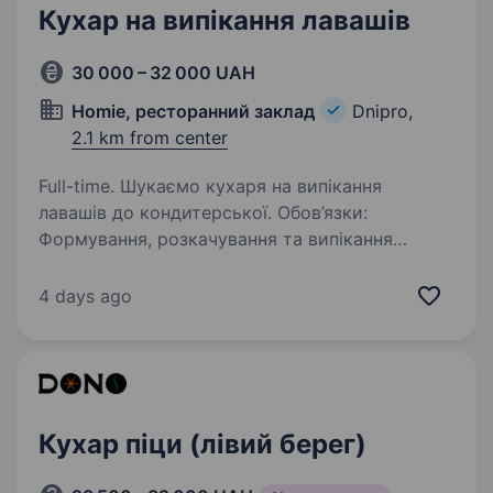
Кухар на випікання лавашів
30 000 – 32 000 UAH
Homie, ресторанний заклад
Dnipro,
2.1 km from center
Full-time. Шукаємо кухаря на випікання
лавашів до кондитерської. Обов’язки:
Формування, розкачування та випікання
лаваша відповідно до технічних карт;
Підготовка тіста до виробничого процесу;
4 days ago
Пропонуємо: Графік з 6:00/7:00—15:00/16:00,…
Кухар піци (лівий берег)