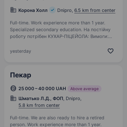
Корона Холл
Dnipro,
6.5 km from center
Full-time. Work experience more than 1 year.
Specialized secondary education. На постійну
роботу потрібен КУХАР-ПІЦЕЙОЛА: Вимоги:
Досвід роботи на посаді кухаря від 1-го року;
Акуратність і працьовитість; Відповідальність
yesterday
та організованість; Комунікабельність
та вміння працювати…
Пекар
25 000 – 40 000 UAH
Above average
Шматько Л.Д., ФОП
, Dnipro,
5.8 km from center
Full-time. We are also ready to hire a retired
person. Work experience more than 1 year.