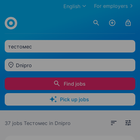
For employers
English
тестомес
Dnipro
Find jobs
Pick up jobs
37 jobs
Тестомес in Dnipro