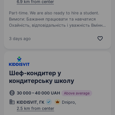
6.9 km from center
Part-time. We are also ready to hire a student.
Вимоги: Бажання працювати та навчатися
Охайність, відповідальність і уважність Вміння
працювати в команді Досвід роботи
не обов’язковий — всьому навчимо з нуля
3 days ago
Готові розглянути студентів Умови роботи:…
Шеф-кондитер у
кондитерську школу
30 000 – 40 000 UAH
Above average
KIDDISVIT, ГК
Dnipro,
2.5 km from center