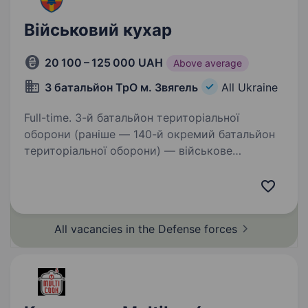
Військовий кухар
20 100 – 125 000 UAH
Above average
3 батальйон ТрО м. Звягель
All Ukraine
Full-time. 3-й батальйон територіальної
оборони (раніше — 140-й окремий батальйон
територіальної оборони) — військове
формування Сил територіальної оборони
Збройних Сил України, у складі 115 окремої
бригади територіальної…
All vacancies in the Defense
forces