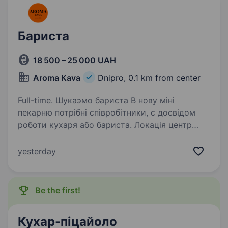
Бариста
18 500 – 25 000 UAH
Aroma Kava
Dnipro,
0.1 km from center
Full-time. Шукаэмо бариста В нову міні
пекарню потрібні співробітники, с досвідом
роботи кухаря або бариста. Локація центр
міста ставка 1000 грн в день +% та бонуси
виплата кожного дня всі 100 відсотків ЗП
yesterday
Графік…
Be the first!
Кухар-піцайоло