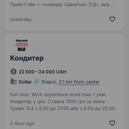
Привіт! Ми — команда «Шматько Л.Д», яка
спеціалізується на справжній грузинській
випічці: лаваші, хачапурі та інших смаколиках,
yesterday
що зігрівають серця і дарують насолоду
кожному. Якщо ти любиш працювати з тістом
і…
Кондитер
22 500 – 24 000 UAH
Dollar
Dnipro,
2.1 km from center
Full-time. Work experience more than 1 year.
Кондитер у цех: Ставка 1500 грн за зміну
Графік 3\3 з 9.00 до 21:00 або з 8.00 до 20.00
2х разове смачне харчування Виплати 2 рази
на місяць без затримок Відправляй резюме
2 days ago