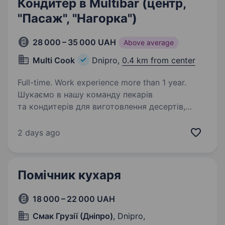
Кондитер в Multibar (центр,
"Пасаж", "Нагорка")
28 000 – 35 000 UAH
Above average
Multi Cook
Dnipro,
0.4 km from center
Full-time. Work experience more than 1 year.
Шукаємо в нашу команду пекарів
та кондитерів для виготовлення десертів,
тортів, горішків і т.п в наші Мультібари
швидкого харчивання Торти • Сирки в глазурі
2 days ago
• Сучасні десерти Пекарі — бургери, хачапурі,
пиріжки,…
Помічник кухаря
18 000 – 22 000 UAH
Смак Грузії (Дніпро)
, Dnipro,