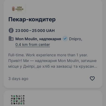
Пекар-кондитер
23 000 – 25 000 UAH
Mon Moulin, надпекарня
Dnipro,
0.4 km from center
Full-time. Work experience more than 1 year.
Привіт! Ми — надпекарня Mon Moulin, затишне
місце у Дніпрі, де хліб на заквасці та круасани
створюються з любов’ю та турботою про
кожного гостя. Якщо ти цінуєш натуральність,
3 days ago
якість і хочеш працювати в атмосфері…