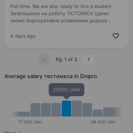
Full-time. We are also ready to hire a student.
Запрошуємо на роботу ТІСТОМІСА (денні
зміни) Корпоративне розвезення додому
Локація: м. Дніпро, вул. Журналістів, 13
Обов’язки: Робота з промисловим тістомісом
4 days ago
Заміс тіста згідно з технологічними картами…
Pg. 1 of 3
Average salary тестомеса
in Dnipro
26500 UAH
17 000 UAH
38 000 UAH