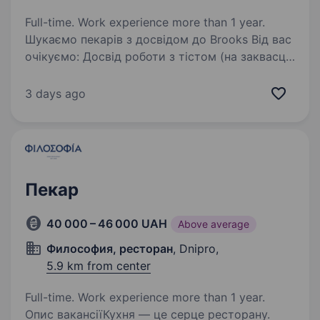
Full-time. Work experience more than 1 year.
Шукаємо пекарів з досвідом до Brooks Від вас
очікуємо: Досвід роботи з тістом (на заквасці,
листковим) Вміння працювати в команді
Бажання розвивати свої навички
3 days ago
Ми пропонуємо: Заробітну плату 2 рази в…
Пекар
40 000 – 46 000 UAH
Above average
Философия, ресторан
, Dnipro,
5.9 km from center
Full-time. Work experience more than 1 year.
Опис вакансіїКухня — це серце ресторану.