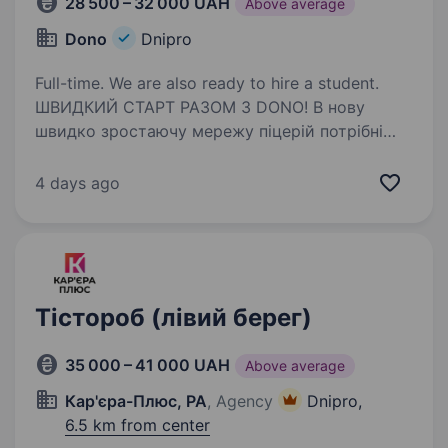
28 500 – 32 000 UAH
Above average
Dono
Dnipro
Full-time. We are also ready to hire a student.
ШВИДКИЙ СТАРТ РАЗОМ З DONO! В нову
швидко зростаючу мережу піцерій потрібні
працівники! Ми впевнені, що готувати смачну
піцу — легко! Готові цьому навчити і тебе!
4 days ago
ГАРАНТУЄМО ЯКІСНЕ ТА ОПЛАЧУВАНЕ
СТАЖУВАННЯ! Наша…
Тістороб (лівий берег)
35 000 – 41 000 UAH
Above average
Кар'єра-Плюс, РА
, Agency
Dnipro,
6.5 km from center