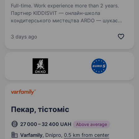
Full-time. Work experience more than 2 years.
Партнер KIDDISVIT — онлайн-школа
кондитерського мистецтва ARDO — шукає
шеф-кондитера / кондитера у свою команду.
Ми — онлайн-школа кондитерського
3 days ago
мистецтва ARDO. Створюємо професійні
навчальні курси, за якими вчаться…
Пекар, тістоміс
27 000 – 32 400 UAH
Above average
Varfamily
, Dnipro,
0.5 km from center