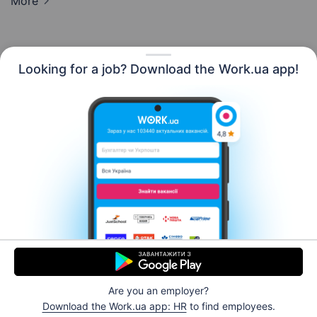
More
Looking for a job? Download the Work.ua app!
English
Resources
Contact us
About us
Сareer
Work.ua news
Help
Terms of use
For employers
Are you an employer?
© 2006–2026 Work.ua. Ukraine's #1 job service.
Download the Work.ua app: HR
to find employees.