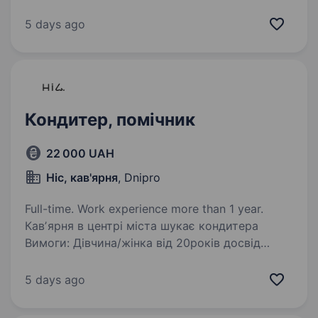
Локація: м. Дніпро, вул. Журналістів, 13
Обов’язки: Робота з промисловим тістомісом
5 days ago
Заміс тіста згідно з технологічними картами …
Кондитер, помічник
22 000 UAH
Ніс, кав'ярня
, Dnipro
Full-time. Work experience more than 1 year.
Кавʼярня в центрі міста шукає кондитера
Вимоги: Дівчина/жінка від 20років досвід
работи кондитером, бажано, від 1року
санітарна книга. Умови работи: центр міста
5 days ago
работа 4/2 з 08:00 — 17:00, з можливістю…