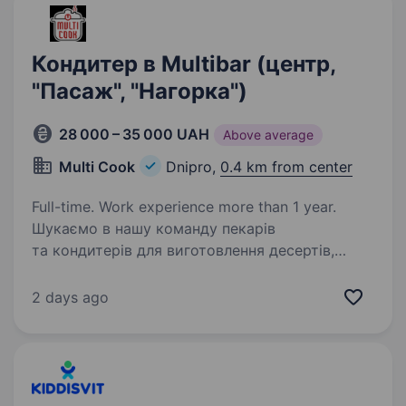
Кондитер в Multibar (центр,
"Пасаж", "Нагорка")
28 000 – 35 000 UAH
Above average
Multi Cook
Dnipro,
0.4 km from center
Full-time. Work experience more than 1 year.
Шукаємо в нашу команду пекарів
та кондитерів для виготовлення десертів,
тортів, горішків і т.п в наші Мультібари
швидкого харчивання Торти • Сирки в глазурі
2 days ago
• Сучасні десерти Пекарі — бургери, хачапурі,
пиріжки,…