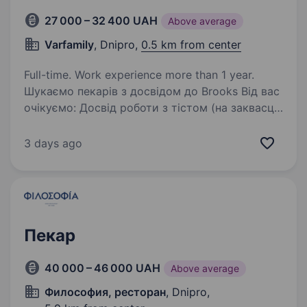
27 000 – 32 400 UAH
Above average
Varfamily
, Dnipro,
0.5 km from center
Full-time. Work experience more than 1 year.
Шукаємо пекарів з досвідом до Brooks Від вас
очікуємо: Досвід роботи з тістом (на заквасці,
листковим) Вміння працювати в команді
Бажання розвивати свої навички
3 days ago
Ми пропонуємо: Заробітну плату 2 рази в…
Пекар
40 000 – 46 000 UAH
Above average
Философия, ресторан
, Dnipro,