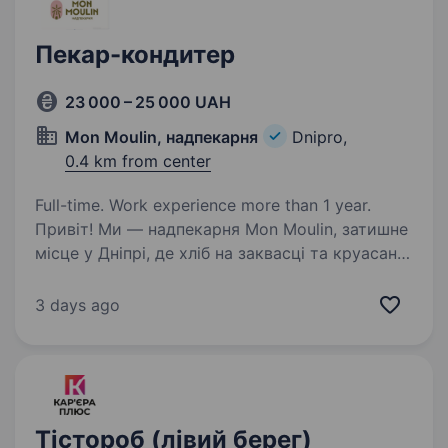
Пекар-кондитер
23 000 – 25 000 UAH
Mon Moulin, надпекарня
Dnipro,
0.4 km from center
Full-time. Work experience more than 1 year.
Привіт! Ми — надпекарня Mon Moulin, затишне
місце у Дніпрі, де хліб на заквасці та круасани
створюються з любов’ю та турботою про
кожного гостя. Якщо ти цінуєш натуральність,
3 days ago
якість і хочеш працювати в атмосфері…
Тістороб (лівий берег)