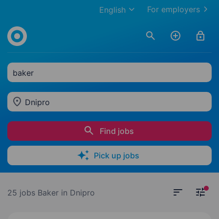
For employers
English
baker
Dnipro
Find jobs
Pick up jobs
25 jobs
Baker in Dnipro