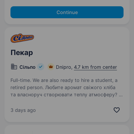
Continue
Пекар
Сільпо
Dnipro,
4.7 km from center
Full-time. We are also ready to hire a student, a
retired person. Любите аромат свіжого хліба
та власноруч створювати теплу атмосферу? У
«Сільпо» пекар — це ремесло і магія, яку наші
Гості з радістю несуть у свої домівки.
3 days ago
Що потрібно робити Випікати хліб, булочки,
круасани…