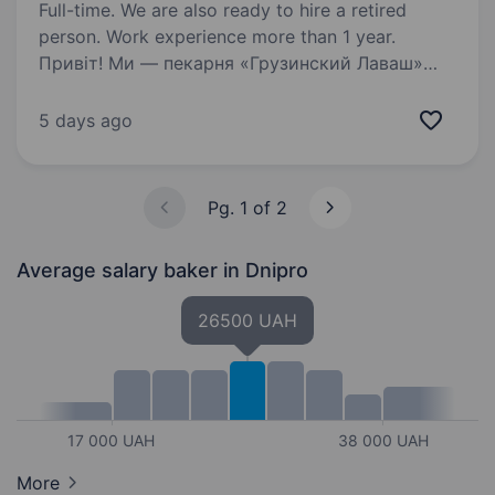
Full-time. We are also ready to hire a retired
person. Work experience more than 1 year.
Привіт! Ми — пекарня «Грузинский Лаваш»
у Дніпрі, де кожен день створюємо справжню
грузинську випічку з любов’ю
5 days ago
та майстерністю. Якщо ти цінуєш якість,
любиш працювати з тістом і хочеш стати
частиною дружньої команди —…
Pg. 1 of 2
Average salary baker
in Dnipro
26500 UAH
17 000 UAH
38 000 UAH
More