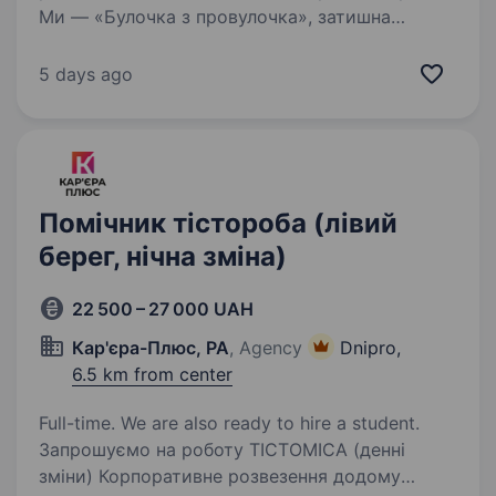
Ми — «Булочка з провулочка», затишна
пекарня в серці Дніпра, де кожен день пахне
свіжою випічкою і теплом домашньої кухні.
5 days ago
Якщо ти мрієш навчитися пекти смачні
хлібобулочні вироби та солодкі кондитерські…
Помічник тістороба (лівий
берег, нічна зміна)
22 500 – 27 000 UAH
Кар'єра-Плюс, РА
, Agency
Dnipro,
6.5 km from center
Full-time. We are also ready to hire a student.
Запрошуємо на роботу ТІСТОМІСА (денні
зміни) Корпоративне розвезення додому