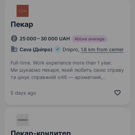
Пекар
25 000 – 30 000 UAH
Above average
Cava (Дніпро)
Dnipro,
1.8 km from center
Full-time. Work experience more than 1 year.
Ми шукаємо пекаря, який любить свою справу
та цінує справжній хліб — ароматний,
ремісничий, на натуральній заквасці. Якщо для
тебе випічка — це не просто робота, а процес
5 days ago
створення смаку й атмосфери, будемо раді…
Пекар-кондитер