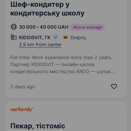
Шеф-кондитер у
кондитерську школу
30 000 – 40 000 UAH
Above average
KIDDISVIT, ГК
Dnipro,
2.5 km from center
Full-time. Work experience more than 2 years.
Партнер KIDDISVIT — онлайн-школа
кондитерського мистецтва ARDO — шукає
шеф-кондитера / кондитера у свою команду.
Ми — онлайн-школа кондитерського
3 days ago
мистецтва ARDO. Створюємо професійні
навчальні курси, за якими вчаться…
Пекар, тістоміс