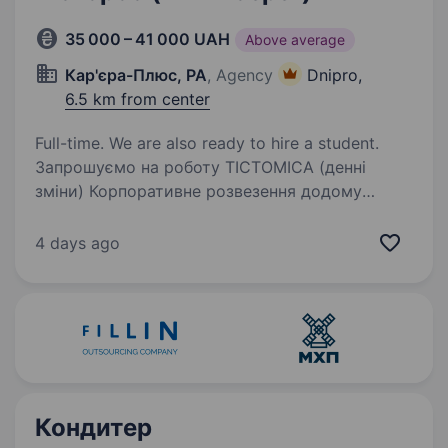
35 000 – 41 000 UAH
Above average
Кар'єра-Плюс, РА
, Agency
Dnipro,
6.5 km from center
Full-time. We are also ready to hire a student.
Запрошуємо на роботу ТІСТОМІСА (денні
зміни) Корпоративне розвезення додому
Локація: м. Дніпро, вул. Журналістів, 13
Обов’язки: Робота з промисловим тістомісом
4 days ago
Заміс тіста згідно з технологічними картами…
Кондитер