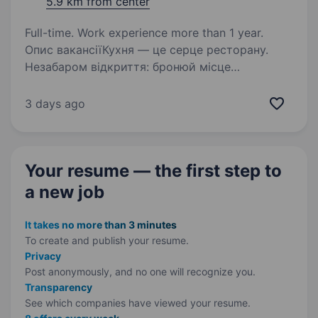
5.9 km from center
Full-time. Work experience more than 1 year.
Опис вакансіїКухня — це серце ресторану.
Незабаром відкриття: бронюй місце
в шаленому графіку співбесід! У ресторані
«Філософія» ми готуємо не просто страви.
3 days ago
Ми створюємо спогади, об'єднуємо родини
та знайомимо…
Your resume — the first step
to
a new job
It takes no more than 3 minutes
To create and publish your
resume.
Privacy
Post anonymously, and no one will recognize you.
Transparency
See which companies have viewed your resume.