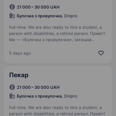
21 000 – 30 000 UAH
Булочка з провулочка
, Dnipro
Full-time. We are also ready to hire a student, a
person with disabilities, a retired person. Привіт!
Ми — «Булочка з провулочка», затишна
пекарня в серці Дніпра, де кожен день пахне
свіжою випічкою і теплом домашньої кухні.
5 days ago
Якщо ти мрієш навчитися пекти смачні
хлібобулочні вироби та солодкі кондитерські…
Пекар
21 000 – 30 000 UAH
Булочка з провулочка
, Dnipro
Full-time. We are also ready to hire a student, a
person with disabilities, a retired person. Привіт!