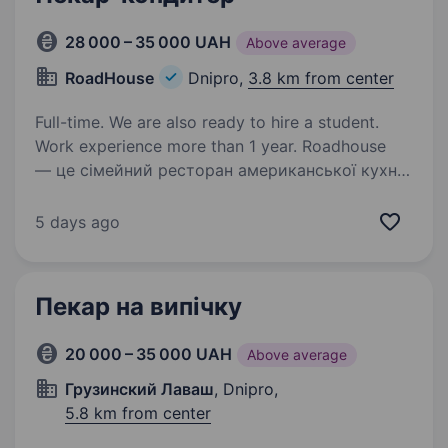
28 000 – 35 000 UAH
Above average
RoadHouse
Dnipro,
3.8 km from center
Full-time. We are also ready to hire a student.
Work experience more than 1 year. Roadhouse
— це сімейний ресторан американської кухні
з власною доставкою. У нас є літня тераса,
на якій ми готуємо BBQ в хоспері. У вихідні
5 days ago
ми влаштовуємо вечори живої музики
та запрошуємо DJ. Одна з фішок нашого…
Пекар на випічку
20 000 – 35 000 UAH
Above average
Грузинский Лаваш
, Dnipro,
5.8 km from center