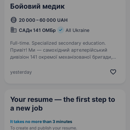
понеділок-п'ятниця, 9:30−19:00; …
Бойовий медик
20 000 – 60 000 UAH
САДн 141 ОМБр
All Ukraine
Full-time. Specialized secondary education.
Привіт! Ми — самохідний артелерійський
дивізіон 141 окремої механізованої бригади,
молодий, але вже ефективний підрозділ, який
бореться за мир і безпеку України. Наше
yesterday
головне завдання — захищати наших людей і
країну,…
Your resume — the first step
to
a new job
It takes no more than 3 minutes
To create and publish your
resume.