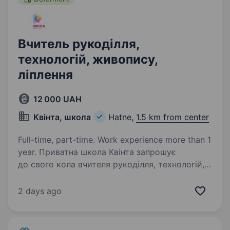
Вчитель рукоділля,
технологій, живопису,
ліплення
12 000 UAH
Квінта, школа
Hatne,
1.5 km from center
Full-time, part-time. Work experience more than 1
year. Приватна школа Квінта запрошує
до свого кола вчителя рукоділля, технологій,
живопису, ліплення для роботи з невеликими
групами 5−7 класів ОФЛАЙН. Ми пропонуємо:
2 days ago
графік роботи: в проміжку з 10:30 до 15:30
з пн по…