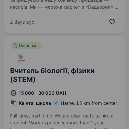
Запрошуємо в нашу команду Продавців —
касирів! Ми — мережа маркетів «Бадьорий»,
продуктові маркети формату «біля дому»
з привабливими цінами та асортиментом
2 days ago
товарів. В нашій мережі відсутній ваговий
товар. Ми пропонуємо…
Deferment
Вчитель біології, фізики
(STEM)
15 000 – 30 000 UAH
Квінта, школа
Hatne,
1.5 km from center
Full-time, part-time. We are also ready to hire a
student. Work experience more than 1 year.