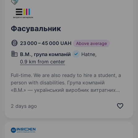
Фасувальник
23 000 – 45 000 UAH
Above average
В.М., група компаній
Hatne,
0.9 km from center
Full-time. We are also ready to hire a student, a
person with disabilities. Група компаній
«В.М.» — український виробник витратних
матеріалів для офісної техніки з 30-річною
історією. Ми постійно розвиваємо
2 days ago
виробництво, впроваджуємо нові технології
та шукаємо людей, які хочуть працювати…