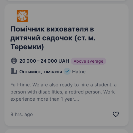
може допомогти слідувати велнес…
Помічник вихователя в
дитячий садочок (ст. м.
Теремки)
20 000 – 24 000 UAH
Above average
Оптиміст, гімназія
Hatne
Full-time. We are also ready to hire a student, a
person with disabilities, a retired person. Work
experience more than 1 year.
Що ми пропонуємо: офіційне
працевлаштування; стабільну заробітну плату;
8 hrs. ago
комфортні умови роботи; невеликі групи дітей
(до 15 осіб); безкоштовні обіди; графік роботи: