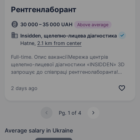
Рентгенлаборант
30 000 – 35 000 UAH
Above average
Insidden, щелепно-лицева діагностика
Hatne,
2.1 km from center
Full-time. Опис вакансіїМережа центрів
щелепно-лицевої діагностики «INSIDDEN» 3D
запрошує до співпраці рентгенолаборанта!
Розглядаємо кандидатів без досвіду роботи.
Пропонуємо безкоштовне навчання. Вимоги:
2 days ago
стажування/навчання…
Pg. 1 of 4
Average salary
in Ukraine