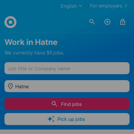
For employers
English
Work in Hatne
We currently have
51
jobs.
Job title or Company name
Hatne
Find jobs
Pick up jobs