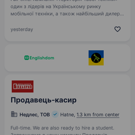
один з лідерів на Українському ринку
мобільної техніки, а також найбільший дилер
усіх мобільних операторів України, у зв’язку
з розширенням мережі, оголошує конкурс
yesterday
на вакантну…
Продавець-касир
Недлес, ТОВ
Hatne,
1.3 km from center
Full-time. We are also ready to hire a student.