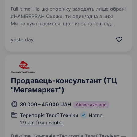
Full-time. На цю сторінку заходять лише обрані
#НАМБЕРВАН Схоже, ти один/одна з них!
Ми не сумніваємося, що ти: фанатієш від
новинок в домашніх гаджетах та сервісах
умієш чути потреби клієнтів і допомагати їм
yesterday
вільний…
Продавець-консультант (ТЦ
"Мегамаркет")
30 000 – 45 000 UAH
Above average
Територія Твоєї Техніки
Hatne,
1.9 km from center
Full-time. Компанія «Територія Твоєї Техніки» —