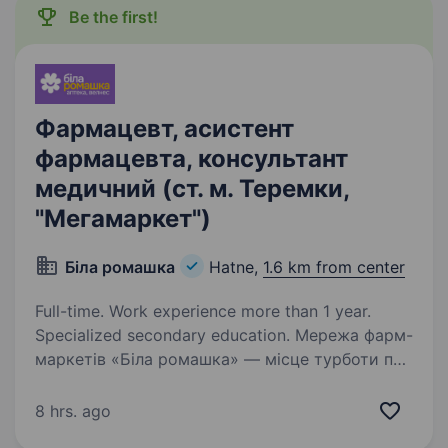
Be the first!
Фармацевт, асистент
фармацевта, консультант
медичний (ст. м. Теремки,
"Мегамаркет")
Біла ромашка
Hatne,
1.6 km from center
Full-time. Work experience more than 1 year.
Specialized secondary education. Мережа фарм-
маркетів «Біла ромашка» — місце турботи про
здоров’я та красу Гостей. У нас шанують
чесність, відкритість і професіоналізм. Адже
8 hrs. ago
тільки команда, яка живе такими цінностями,