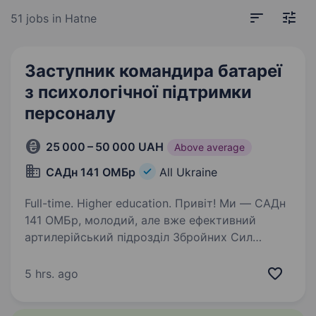
51 jobs
in Hatne
Заступник командира батареї
з психологічної підтримки
персоналу
25 000 – 50 000 UAH
Above average
САДн 141 ОМБр
All Ukraine
Full-time. Higher education. Привіт! Ми — САДн
141 ОМБр, молодий, але вже ефективний
артилерійський підрозділ Збройних Сил
України. Наша місія — знищувати ворога
найсучаснішими методами, підтримуючи один
5 hrs. ago
одного та цінуючи кожне життя.
Ми прагнемо…