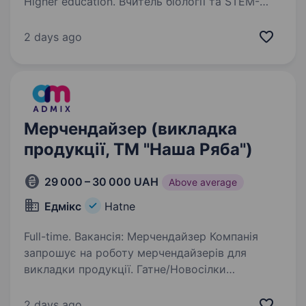
Higher education. Вчитель біології та STEM-
напрямку, Фізики (7−11 класи) Приватна школа
Квінта шукає не просто викладача,
2 days ago
а справжнього амбасадора науки!
Ми запрошуємо до нашої дружньої команди
молоду, драйвову, енергійну та творчу…
Мерчендайзер (викладка
продукції, ТМ "Наша Ряба")
29 000 – 30 000 UAH
Above average
Едмікс
Hatne
Full-time. Вакансія: Мерчендайзер Компанія
запрошує на роботу мерчендайзерів для
викладки продукції. Гатне/Новосілки
Продукція: продукти харчування (ТМ Наша
Ряба, ТМ Бащинський) ТТ: Фора, Новус,
2 days ago