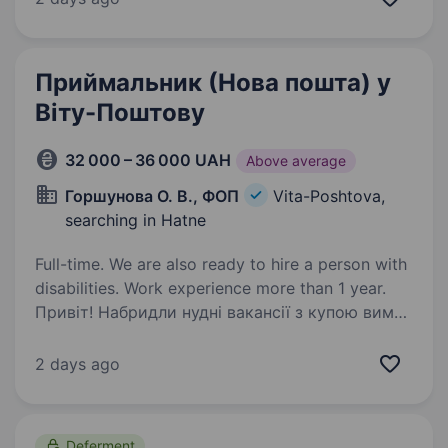
Мегамаркет, Варус Винагорода:…
Приймальник (Нова пошта) у
Віту-Поштову
32 000 – 36 000 UAH
Above average
Горшунова О. В., ФОП
Vita-Poshtova,
searching in Hatne
Full-time. We are also ready to hire a person with
disabilities. Work experience more than 1 year.
Привіт! Набридли нудні вакансії з купою вимог
та нульовим задоволенням? Давай до нас!
Наше партнерське відділення Нової Пошти у
2 days ago
Віті-Поштовій шукає енергійного
приймальника, який любить рух та чесний
дохід! Досвід…
Deferment