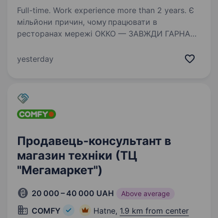
Full-time. Work experience more than 2 years. Є
мільйони причин, чому працювати в
ресторанах мережі ОККО — ЗАВЖДИ ГАРНА
ІДЕЯ. Але нам не вистачить часу, щоб
перелічити усі, тому коротко розповімо тобі
yesterday
про найголовніше: ТУТ ВСЕ ОФІЦІЙНО.
Бо якщо вже ми знайшли…
Продавець-консультант в
магазин техніки (ТЦ
"Мегамаркет")
20 000 – 40 000 UAH
Above average
COMFY
Hatne,
1.9 km from center