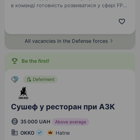
в команді готовність розвиватися у сфері FPV-
пілотування відсутність судимостей Умови
роботи: -мобілізація до кінця воєнного стану
або служба за контрактом…
All vacancies in the Defense
forces
Be the first!
Deferment
Сушеф у ресторан при АЗК
35 000 UAH
Above average
OKKO
Hatne