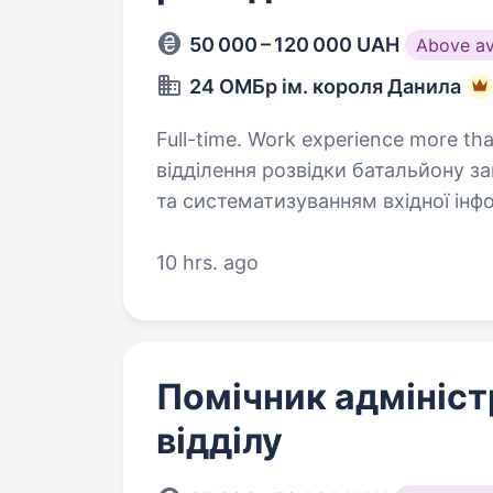
50 000 – 120 000 UAH
Above a
24 ОМБр ім. короля Данила
Full-time. Work experience more than 1 year. ОглядПоміч
відділення розвідки батальйону 
та систематизуванням вхідної інфо
розвідки бригади. Формулює висно
проаналізованої…
10 hrs. ago
Помічник адмініст
відділу