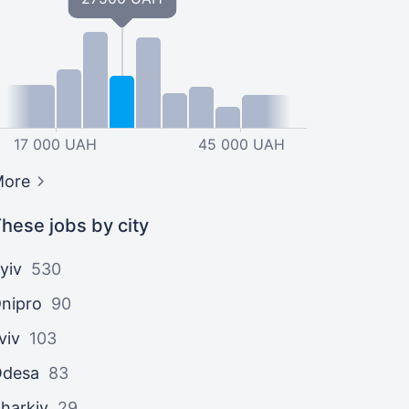
17 000 UAH
45 000 UAH
More
hese jobs by city
yiv
530
nipro
90
viv
103
Odesa
83
harkiv
29