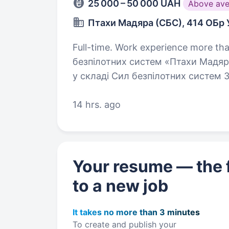
25 000 – 50 000 UAH
Above ave
Птахи Мадяра (СБС), 414 ОБр
Full-time. Work experience more than 1 year. Огляд 414-та
безпілотних систем «Птахи Мадяр
у складі Сил безпілотних систем 
спеціалізується на застосуванні 
14 hrs. ago
Your resume — the f
to a new job
It takes no more than 3 minutes
To create and publish your