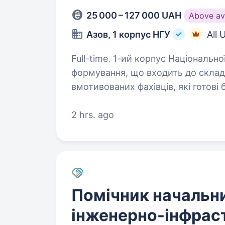
25 000 – 127 000 UAH
Above av
Азов, 1 корпус НГУ
All 
Full-time. 1-ий корпус Національної гвардії України «Азов» — військове
формування, що входить до склад
вмотивованих фахівців, які готов
на перемогу. Секретар…
2 hrs. ago
Помічник начальн
інженерно-інфрас