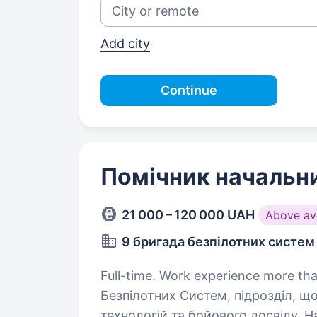
Add city
Continue
Помічник начальни
21 000 – 120 000 UAH
Above av
9 бригада безпілотних систем
Full-time. Work experience more than 1 year. Привіт! Ми — 9
Безпілотних Систем, підрозділ, що
технологій та бойового досвіду. 