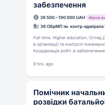
забезпечення
26 500 – 190 000 UAH
Above a
36 ОБрМП ім. контр-адмірала
Full-time. Higher education. Огляд Допомога начальнику служби
в організації та контролі інженер
Координація робіт із забезпеченн
(електропостачання, водопостача
9 hrs. ago
Помічник начальни
розвідки батальйо