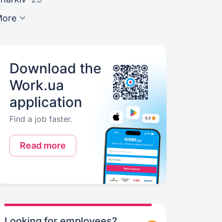
More
Download the
Work.ua
application
Find a job faster.
Read more
Looking for employees?