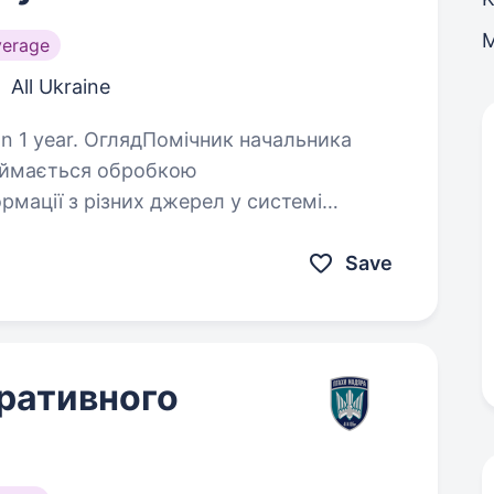
verage
All Ukraine
ник начальника
займається обробкою
рмації з різних джерел у системі
вки та закономірності на основі
Save
ративного