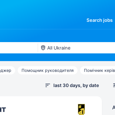
Search
jobs
еджер
Помощник руководителя
Помічник кері
last 30 days, by date
нт
A