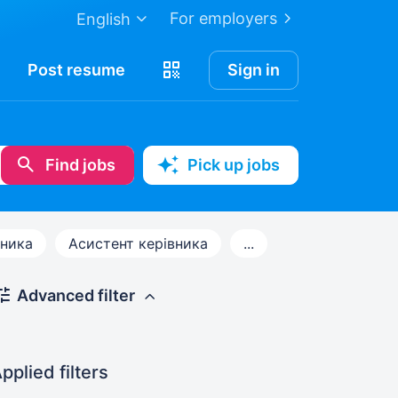
For employers
English
Post
resume
Sign in
Find jobs
Pick up jobs
вника
Асистент керівника
...
Advanced filter
pplied filters