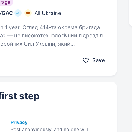
rage
 УБАС
All Ukraine
 окрема бригада
а» — це високотехнологічний підрозділ
Збройних Сил України, який
ударних, розвідувальних…
Save
irst step
Privacy
Post anonymously, and no one will