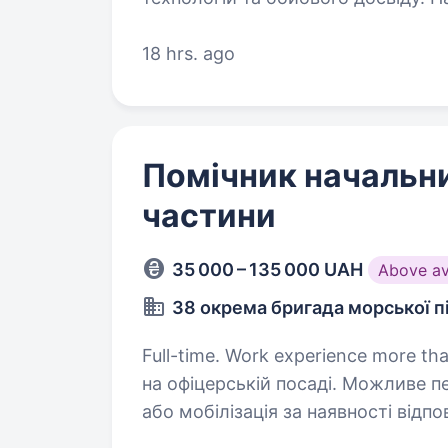
безпілотні авіаційні комплекси дл
18 hrs. ago
Помічник начальн
частини
35 000 – 135 000 UAH
Above a
38 окрема бригада морської п
Full-time. Work experience more than 1 year. Обов’язкови
на офіцерській посаді. Можливе п
або мобілізація за наявності відпо
окрема бригада морської піхоти —