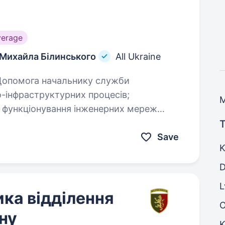
verage
 Михайла Білинського
All Ukraine
но-інфраструктурних процесів;
я функціонування інженерних мереж
ння, опалення…
T
Save
K
D
L
ка відділення
ну
K