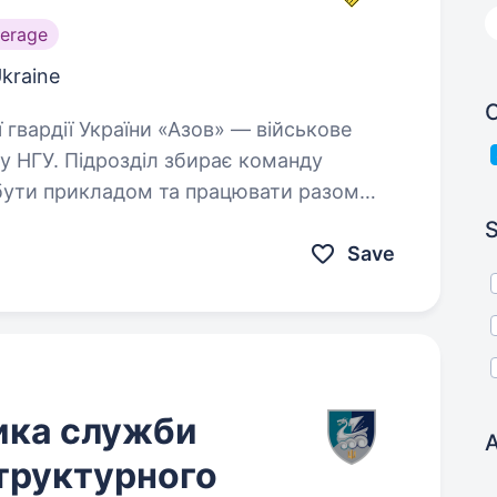
erage
Ukraine
C
у НГУ. Підрозділ збирає команду
і бути прикладом та працювати разом
S
Save
ика служби
A
труктурного