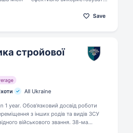
я розвідки,…
Save
ика стройової
verage
іхоти
All Ukraine
й досвід роботи
ереміщення з інших родів та видів ЗСУ
відного військового звання. 38-ма
 елітний підрозділ…