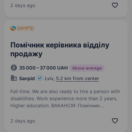
замовлень та документообігу. Доброзичлива і
2 days ago
весела команда. Офіційне працевлаштування.
ГРАФІК: Графік роботи:…
Помічник керівника відділу
продажу
35 000 – 37 000 UAH
Above average
Sanpid
Lviv,
5.2 km from center
Full-time. We are also ready to hire a person with
disabilities. Work experience more than 2 years.
Higher education. ВАКАНСІЯ: Помічник
керівника відділу продажу у компанію SANPID
(сантехніка, опалення та водопостачання)
2 days ago
Ставка: 35 000 грн/міс (з перспективою