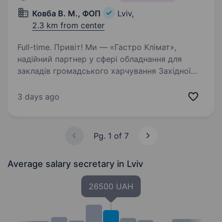
Ковба В. М., ФОП
Lviv,
2.3 km from center
Full-time. Привіт! Ми — «Гастро Клімат»,
надійний партнер у сфері обладнання для
закладів громадського харчування Західної
України вже понад 5 років. Наша команда
допомагає ресторанам, кафе, кав’ярням та
3 days ago
їдальням отримувати…
Pg. 1 of 7
Average salary secretary
in Lviv
26500 UAH