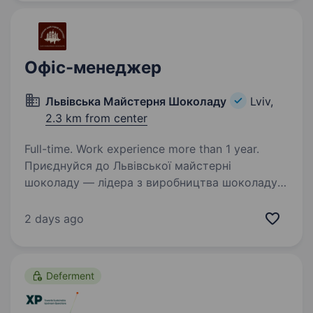
перегляду) Локація: Львів, вул. Щирецька 36
Графік: пн-пт 09:00−18:00…
Офіс-менеджер
Львівська Майстерня Шоколаду
Lviv,
2.3 km from center
Full-time. Work experience more than 1 year.
Приєднуйся до Львівської майстерні
шоколаду — лідера з виробництва шоколаду
ручної роботи та відомої мережі закладів
в Україні та за її межами! Завдяки
2 days ago
майстерності та турботі про якість,
ми активно розвиваємось…
Deferment