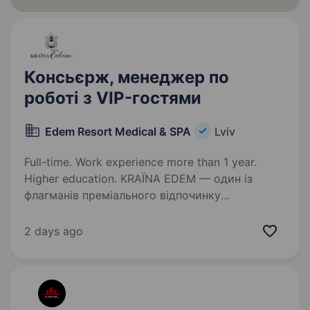
Консьєрж, менеджер по
роботі з VIP-гостями
Edem Resort Medical & SPA
Lviv
Full-time. Work experience more than 1 year.
Higher education. KRAЇNA EDEM — один із
флагманів преміального відпочинку
та wellness-туризму в Україні. Ми створюємо
красу, комфорт і гармонію. Зараз ми шукаємо
2 days ago
консьєржа, який допомагатиме гостям
організовувати те, що не входить…