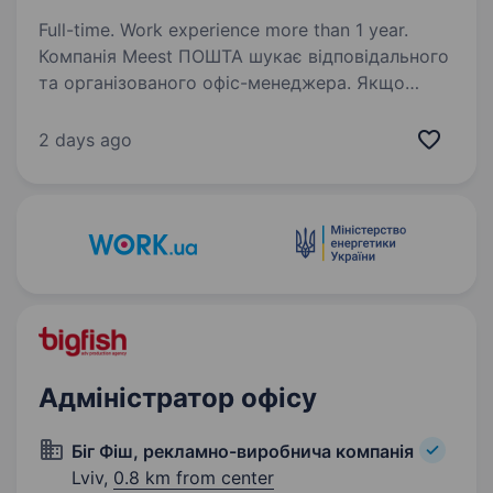
Full-time. Work experience more than 1 year.
Компанія Meest ПОШТА шукає відповідального
та організованого офіс-менеджера. Якщо
ти уважний (-а) до деталей, вмієш працювати
з документами, легко знаходиш спільну мову
2 days ago
з людьми та хочеш стати частиною
дружнього…
Адміністратор офісу
Біг Фіш, рекламно-виробнича компанія
Lviv,
0.8 km from center