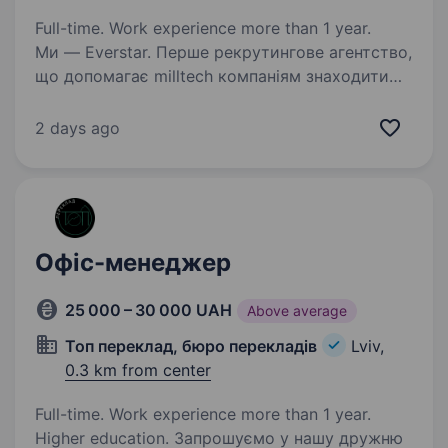
Full-time. Work experience more than 1 year.
Ми — Everstar. Перше рекрутингове агентство,
що допомагає milltech компаніям знаходити
талановитих людей та спільно наближати
перемогу. Зараз ми у пошуках Офіс-
2 days ago
адміністратора для нашого клієнта — одного
з найбільших…
Офіс-менеджер
25 000 – 30 000 UAH
Above average
Топ переклад, бюро перекладів
Lviv,
0.3 km from center
Full-time. Work experience more than 1 year.
Higher education. Запрошуємо у нашу дружню