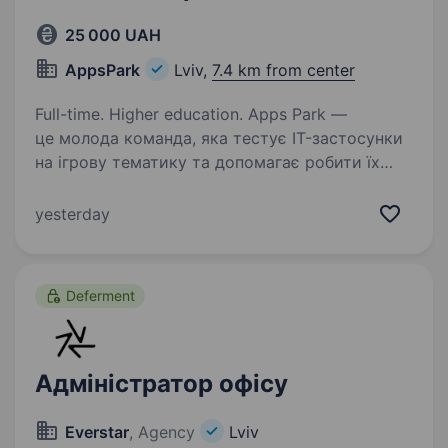
25 000 UAH
AppsPark
Lviv,
7.4 km from center
Full-time. Higher education. Apps Park —
це молода команда, яка тестує IT-застосунки
на ігрову тематику та допомагає робити їх
безпечнішими, зрозумілими й якіснішими для
користувачів. Ми перевіряємо, як працюють
yesterday
програми, чи відповідають вони…
Deferment
Адміністратор офісу
Everstar
, Agency
Lviv