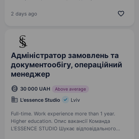
компанія у сфері електроніки та онлайн-
продажів. Ми працюємо з міжнародними
2 days ago
постачальниками, B2B-клієнтами
та сучасними e-commerce інструментами…
Адміністратор замовлень та
документообігу, операційний
менеджер
30 000 UAH
Above average
L'essence Studio
Lviv
Full-time. Work experience more than 1 year.
Higher education. Опис вакансії Команда
L’ESSENCE STUDIO Шукає відповідального
та комунікабельного адміністратора з обробки