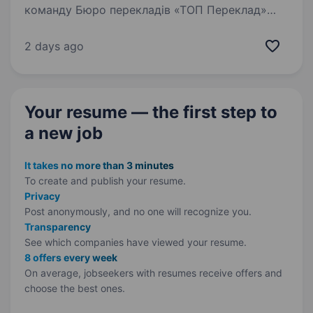
команду Бюро перекладів «ТОП Переклад»
енергійного та мотивованого співробітника
на посаду офіс — менеджера. Обов’язки:
2 days ago
Координація та контроль виконання
замовлень від початку до кінця;…
Your resume — the first step
to
a new job
It takes no more than 3 minutes
To create and publish your
resume.
Privacy
Post anonymously, and no one will recognize you.
Transparency
See which companies have viewed your resume.
8 offers every week
On average, jobseekers with resumes receive offers and
choose the best ones.