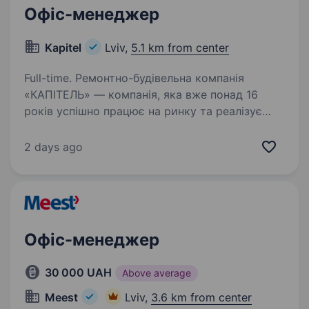
Офіс-менеджер
Kapitel
Lviv,
5.1 km from center
Full-time. Ремонтно-будівельна компанія
«КАПІТЕЛЬ» — компанія, яка вже понад 16
років успішно працює на ринку та реалізує
ремонтні проєкти по всій Україні. У зв’язку
з розвитком команди запрошуємо
2 days ago
до співпраці офіс-менеджера,…
Офіс-менеджер
30 000 UAH
Above average
Meest
Lviv,
3.6 km from center