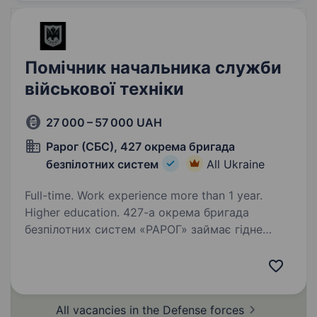
Помічник начальника служби
військової техніки
27 000 – 57 000 UAH
Рарог (СБС), 427 окрема бригада
безпілотних систем
All Ukraine
Full-time. Work experience more than 1 year.
Higher education. 427-а окрема бригада
безпілотних систем «РАРОГ» займає гідне
місце серед всіх «літаючих» підрозділів
Збройних Сил України за кількістю знищеної
ворожої техніки та живої сили противника.
Бригада розвивається та створює…
All vacancies in the Defense
forces