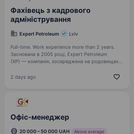
Фахівець з кадрового
адміністрування
Expert Petroleum
Lviv
Full-time. Work experience more than 2 years.
Заснована в 2005 році, Expert Petroleum
(XP) — компанія, зосереджена на родовищах
нафти та газу, які знаходяться на пізній стадії
розробки, щоб зробити їх безпечнішими,
2 days ago
екологічнішими, продуктивнішими та більш
прибутковими…
Офіс-менеджер
20 000 – 50 000 UAH
Above average