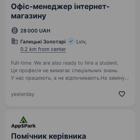
Офіс-менеджер інтернет-
магазину
28 000 UAH
Галицькі Золотарі
Lviv,
0.2 km from center
Full-time. We are also ready to hire a student.
Ця професія не вимагає спеціальних знань.
У нас працюють, а не відпочивають.На заміну
до 1 вересня Умови роботи: Робота в офісі,
графік роботи: пн.-пт. з 10.00 — 19.00 год., Сб.-
yesterday
нд. — вихідні. Вимоги до кандидата:…
Помічник керівника