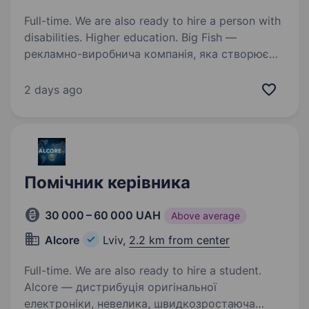
Full-time. We are also ready to hire a person with
disabilities. Higher education. Big Fish —
рекламно-виробнича компанія, яка створює
стильний мерч, рекламні сувеніри, пакування
та нестандартні рішення для брендів.
2 days ago
Ми співпрацюємо з великими національними
та міжнародними клієнтами й шукаємо
людину,…
Помічник керівника
30 000 – 60 000 UAH
Above average
Alcore
Lviv,
2.2 km from center
Full-time. We are also ready to hire a student.
Alcore — дистрибуція оригінальної
електроніки, невелика, швидкозростаюча