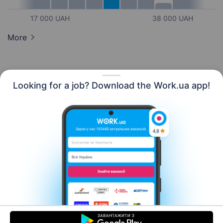
17 000 UAH
38 000 UAH
More
Looking for a job? Download the Work.ua app!
English
Resources
Contact us
About us
Сareer
Work.ua news
Help
Terms of use