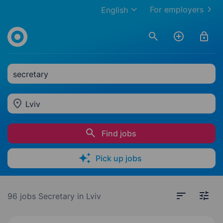
For employers
English
secretary
Lviv
Find jobs
Pick up jobs
96 jobs
Secretary in Lviv