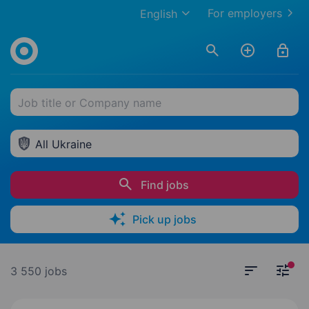
For employers
English
Job title or Company name
All Ukraine
Find jobs
Pick up jobs
3 550 jobs