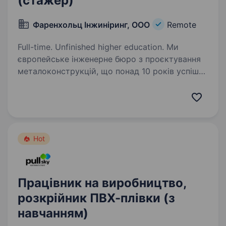
(стажер)
Фаренхольц Інжиніринг, ООО
Remote
Full-time. Unfinished higher education. Ми
європейське інженерне бюро з проєктування
металоконструкцій, що понад 10 років успішно
працює на українському ринку. Завдяки
стабільним замовленням та довгостроковим
проєктам ми забезпечуємо нашим фахівцям
надійність…
Hot
Працівник на виробництво,
розкрійник ПВХ-плівки (з
навчанням)