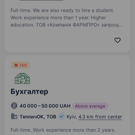
Full-time. We are also ready to hire a student.
Work experience more than 1 year. Higher
education. ТОВ «Компанія ФАРМПРО» запрошує
до своєї команди Інженера-кошторисника
ОВіК. Ми шукаємо відповідального спеціаліста,
який готовий долучитися до реалізації
сучасних проектів у промисловості, медицині
та фармацевтичній…
Hot
Бухгалтер
40 000 – 50 000 UAH
Above average
ТепличОК, ТОВ
Kyiv,
4.3 km from center
Full-time. Work experience more than 2 years.