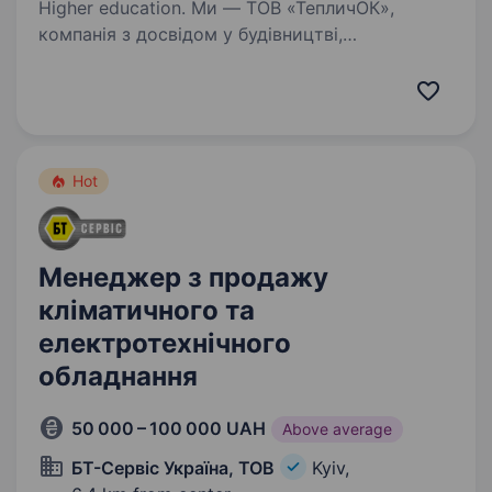
Higher education. Ми — ТОВ «ТепличОК»,
компанія з досвідом у будівництві,
реконструкції та інжинірингу, яка динамічно
розвивається у Києві. Обов’язки: Вести повний
бухгалтерський облік підприємства відповідно
до законодавства…
Hot
Менеджер з продажу
кліматичного та
електротехнічного
обладнання
50 000 – 100 000 UAH
Above average
БТ-Сервіс Україна, ТОВ
Kyiv,