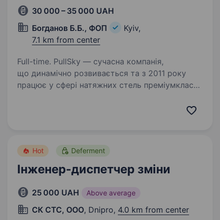
30 000 – 35 000 UAH
Богданов Б.Б., ФОП
Kyiv,
7.1 km from center
Full-time. PullSky — сучасна компанія,
що динамічно розвивається та з 2011 року
працює у сфері натяжних стель преміумкласу
для приватних клієнтів і бізнесу. У роботі
використовуємо якісні європейські матеріали
та сучасні технології…
Hot
Deferment
Інженер-диспетчер зміни
25 000 UAH
Above average
СК СТС, ООО
, Dnipro,
4.0 km from center