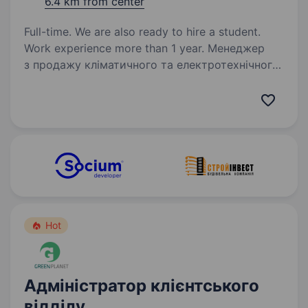
6.4 km from center
Full-time. We are also ready to hire a student.
Work experience more than 1 year. Менеджер
з продажу кліматичного та електротехнічного
обладнанняХочете продавати затребуване
обладнання без холодних дзвінків
та працювати з реальними клієнтами, які вже
готові купувати? Тоді ми шукаємо саме вас!…
Hot
Адміністратор клієнтського
відділу