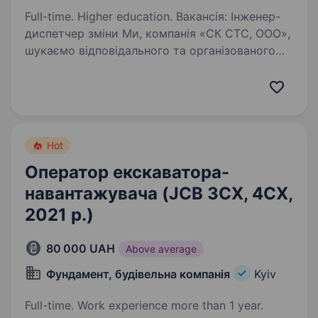
Full-time. Higher education. Вакансія: Інженер-
диспетчер зміни Ми, компанія «СК СТС, ООО»,
шукаємо відповідального та організованого
інженера-диспетчера зміни для
обслуговування об'єктів нерухомості та у
місті Дніпро. Обов’язки: Контроль…
Hot
Оператор екскаватора-
навантажувача (JCB 3CX, 4CХ,
2021 р.)
80 000 UAH
Above average
Фундамент, будівельна компанія
Kyiv
Full-time. Work experience more than 1 year.