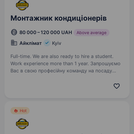
Монтажник кондиціонерів
80 000 – 120 000 UAH
Above average
Айклімат
Kyiv
Full-time. We are also ready to hire a student.
Work experience more than 1 year. Запрошуємо
Вас в свою професійну команду на посаду
монтажника по кондиціонуванню. Наш офіс
знаходиться на Борщагівці, район шпалерного
ринку, Ашан поруч та Кільцева дорога. В нас
працюють ті, хто хоче рости та отримувати…
Hot