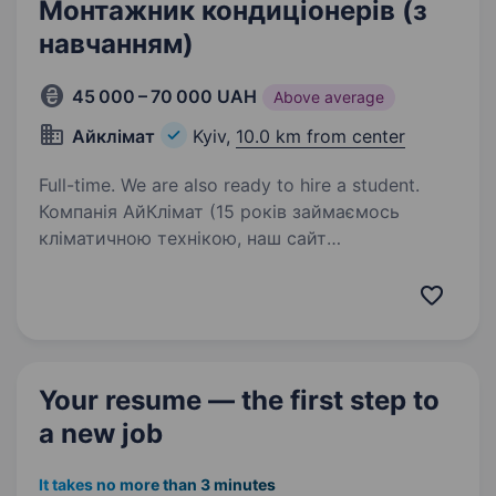
Монтажник кондиціонерів (з
навчанням)
45 000 – 70 000 UAH
Above average
Айклімат
Kyiv,
10.0 km from center
Full-time. We are also ready to hire a student.
Компанія АйКлімат (15 років займаємось
кліматичною технікою, наш сайт
iclimat.com.ua) запрошує Вас стати частиної
нашої професійної команди у сфері
кондиціонування та вентиляціїї у м. Київ.
Шукаємо монтажників систем…
Your resume — the first step
to
a new job
It takes no more than 3 minutes