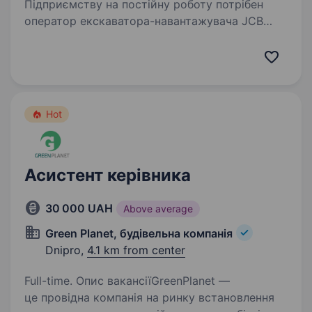
Підприємству на постійну роботу потрібен
оператор екскаватора-навантажувача JCB
3CX, JCB 4CХ — 2021 року. Робота
в стабільній компанії та з дружнім
колективом. Надаємо бронювання.
Іногороднім надаємо житло.Робота…
Hot
Асистент керівника
30 000 UAH
Above average
Green Planet, будівельна компанія
Dnipro,
4.1 km from center
Full-time. Опис вакансіїGreenPlanet —
це провідна компанія на ринку встановлення