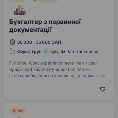
Бухгалтер з первинної
документації
30 000 – 35 000 UAH
Сервіт груп
Kyiv,
4.6 km from center
Full-time. Work experience more than 1 year.
Specialized secondary education. Ми —
стабільна будівельна компанія, що займається
реконструкцією та будівництвом інженерних
мереж та об'єктів нерухомості. У зв’язку
з розширенням штату, шукаємо уважного,
відповідального та системного Бухгалтера…
Hot