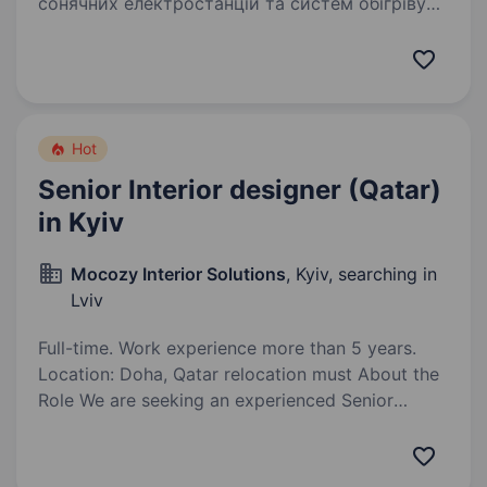
сонячних електростанцій та систем обігріву
в Україні. Ми вже понад 11 років працюємо у
цій галузі та маємо безліч успішно виконаних
проєктів…
Hot
Senior Interior designer (Qatar)
in Kyiv
Mocozy Interior Solutions
, Kyiv, searching in
Lviv
Full-time. Work experience more than 5 years.
Location: Doha, Qatar relocation must About the
Role We are seeking an experienced Senior
Interior Designer with proven expertise in luxury
residential villas and turnkey interior projects.
The ideal candidate…