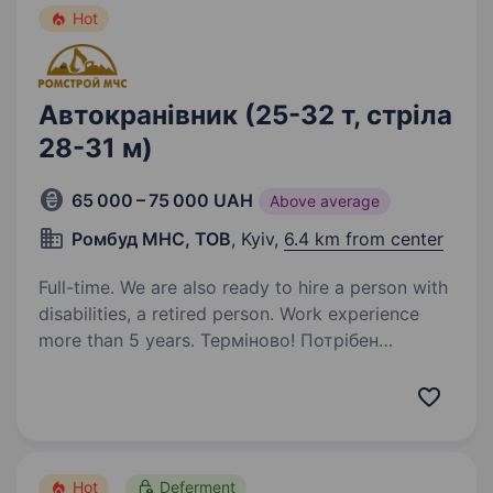
Hot
Автокранівник (25-32 т, стріла
28-31 м)
65 000 – 75 000 UAH
Above average
Ромбуд МНС, ТОВ
, Kyiv,
6.4 km from center
Full-time. We are also ready to hire a person with
disabilities, a retired person. Work experience
more than 5 years. Терміново! Потрібен
автокранівник на автокран 25 т МАШЕКА
КС-55727, стріла 28м, на автокран Івановець
32 т стріла 31м, на кран LIEBHERR 50 т 40м
стріла. Житло надаємо Оплата 300 грн
за годину роботи крана Машеки,…
Hot
Deferment