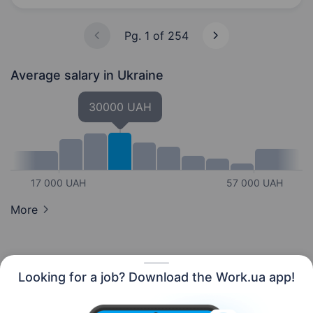
Pg. 1 of 254
Average salary
in Ukraine
30000 UAH
17 000 UAH
57 000 UAH
More
Looking for a job? Download the Work.ua app!
English