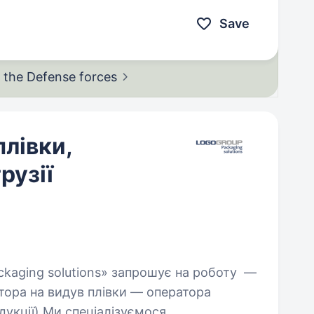
Save
in the Defense
forces
плівки,
рузії
тора на видув плівки — оператора
дукції) Ми спеціалізуємося