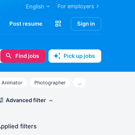
For employers
English
Post
resume
Sign in
Find jobs
Pick up jobs
Animator
Photographer
...
Advanced filter
pplied filters