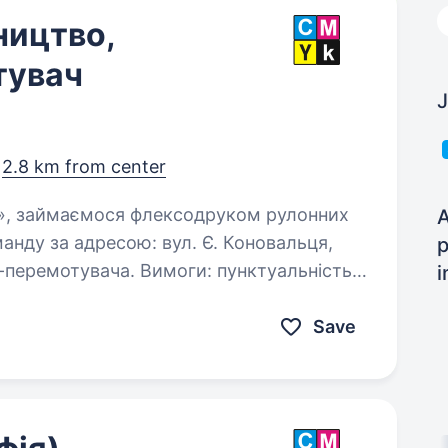
ництво,
тувач
J
,
2.8 km from center
A
нду за адресою: вул. Є. Коновальця,
p
увача. Вимоги: пунктуальність;
i
Save