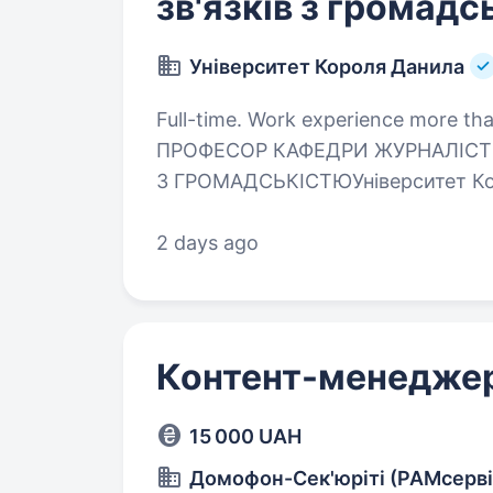
зв'язків з громадс
Університет Короля Данила
Full-time. Work experience more than 5 y
ПРОФЕСОР КАФЕДРИ ЖУРНАЛІСТИ
З ГРОМАДСЬКІСТЮУніверситет Кор
запрошує до співпраці доцентів і
реклами та зв’язків з громадські
2 days ago
Контент-менедже
15 000 UAH
Домофон-Сек'юріті (РАМсерві