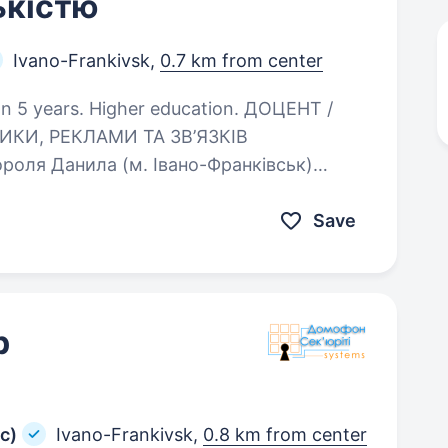
ькістю
Ivano-Frankivsk,
0.7 km from center
ears. Higher education. ДОЦЕНТ /
КИ, РЕКЛАМИ ТА ЗВ’ЯЗКІВ
оля Данила (м. Івано-Франківськ)
 професорів кафедри журналістики,
стю…
Save
р
с)
Ivano-Frankivsk,
0.8 km from center