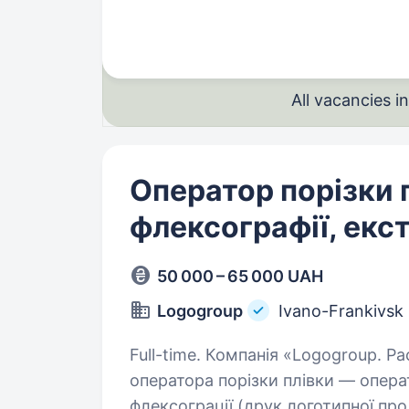
мовами; Достатній або високий рівень письмового й усного перекладу;
Досвід…
All vacancies 
Оператор порізки 
флексографії, екст
50 000 – 65 000 UAH
Logogroup
Ivano-Frankivsk
Full-time. Компанія «Logogroup. Packaging solutions» запрошує на роботу —
оператора порізки плівки — опера
флексограції (друк логотипної про