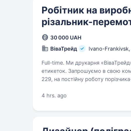
Робітник на вироб
різальник-перемо
30 000 UAH
ВіваТрейд
Ivano-Frankivsk
Full-time. Ми друкарня «ВіваТрейд», займаємося флексодруком рулонних
етикеток. Запрошуємо в свою кома
229, на постійну роботу порізчика-перемот
фізична витривалість;…
4 hrs. ago