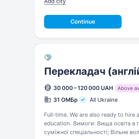
Add city
Continue
Перекладач (англі
30 000 – 120 000 UAH
Above a
31 ОМБр
All Ukraine
Full-time. We are also ready to hire 
education. Вимоги: Вища освіта в галузі лінгвістики, перекладацької або
суміжної спеціальності; Вільне володіння англійською та української