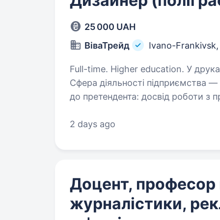
Дизайнер (полігра
25 000 UAH
ВіваТрейд
Ivano-Frankivsk
Full-time. Higher education. У друкарню потрібен дизайнер препрес-інженер.
Сфера діяльності підприємства —
до претендента: досвід роботи з пр
Adobe Photoshop. Обов’язки:…
2 days ago
Доцент, професор
журналістики, рек