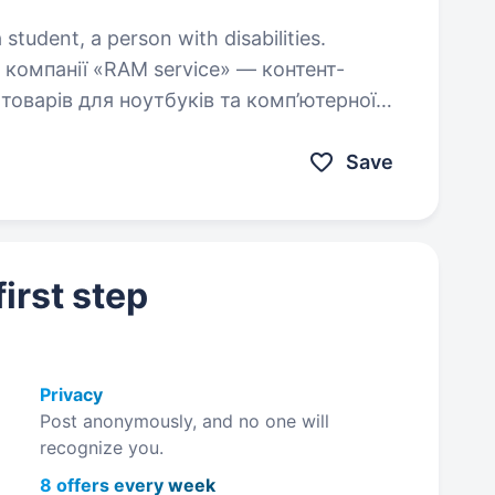
 student, a person with disabilities.
товарів для ноутбуків та комп’ютерної
техніки. Досвід роботи не обов’язковий. Віддамо перевагу спеціалісту,…
Save
irst step
Privacy
Post anonymously, and no one will
recognize you.
8 offers every week