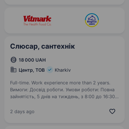
Вимоги: середня-спеціальна освіта; досвід…
Слюсар, сантехнік
18 000 UAH
Центр, ТОВ
Kharkiv
Full-time. Work experience more than 2 years.
Вимоги: Досвід роботи. Умови роботи: Повна
зайнятість, 5 днів на тиждень, з 8:00 до 16:30.
Працевлаштування. Обов’язки: Обслуговування
внутрішньобудинкових інженерних систем.
2 days ago
На постійну роботу потрібен слюсар,…