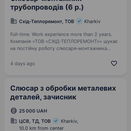
трубопроводів (6 р.)
Схід-Теплоремонт, ТОВ
Kharkiv
Full-time. Work experience more than 2 years.
Компанія «ТОВ «СХІД-ТЕПЛОРЕМОНТ»» шукає
на постійну роботу слюсаря-монтажника
трубопроводів 6-го розряду у місті Харків.
Задачі: Монтаж, демонтаж, ремонт
4 days ago
та обслуговування трубопроводів; Монтаж,
демонтаж, ремонт…
Слюсар з обробки металевих
деталей, зачисник
25 000 UAH
ЦСВ, ТД, ТОВ
Kharkiv,
10.0 km from center