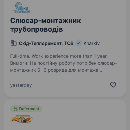
Слюсар-монтажник
трубопроводів
Схід-Теплоремонт, ТОВ
Kharkiv
Full-time. Work experience more than 1 year.
Вимоги: На постійну роботу потрібен слюсар-
монтажник 5−6 розряда для монтажа
трубопроводов, обв’язки трубопроводів
тепломеханічного обладнання. Підприємство
yesterday
належить до критичної інфраструктури!
Офіційне працевлаштування,…
Deferment