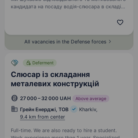
кандидата на посаду водія-слюсара в складі
154-ої окремої механізованої бригади 16-го
армійського корпусу Оперативного
командування «Північ» Збройних Сил України.
Обов’язки:…
All vacancies in the Defense
forces
Deferment
Слюсар із складання
металевих конструкцій
27 000 – 32 000 UAH
Above average
Грейн Енерджі, ТОВ
Kharkiv,
9.4 km from center
Full-time. We are also ready to hire a student.
Work experience more than 1 year. Specialized