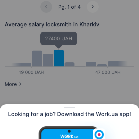
Pg. 1 of 4
Average salary locksmith
in Kharkiv
27400 UAH
19 000 UAH
47 000 UAH
More
Looking for a job? Download the Work.ua app!
English