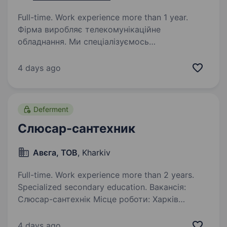
Full-time. Work experience more than 1 year.
Фірма виробляє телекомунікаційне
обладнання. Ми спеціалізуємось
на виготовленні виробів з листового металу.
ОСНОВНІОБОВ'ЯЗКИ: Обробка деталей ручним
4 days ago
електроінструментом після координатно-
пробивного пресу, видалення…
Deferment
Слюсар-сантехник
Авєга, ТОВ
, Kharkiv
Full-time. Work experience more than 2 years.
Specialized secondary education. Вакансія:
Слюсар-сантехнік Місце роботи: Харків
Обов’язки: Виконання ремонтних робіт
сантехнічного обладнання Діагностика
4 days ago