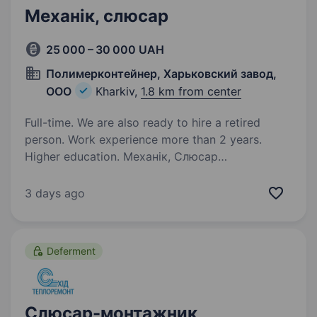
Механік, слюсар
25 000 – 30 000 UAH
Полимерконтейнер, Харьковский завод,
ООО
Kharkiv,
1.8 km from center
Full-time. We are also ready to hire a retired
person. Work experience more than 2 years.
Higher education. Механік, Слюсар
на виробництво Функціональні обов’язки:
Обслуговування виробничого обладнання
3 days ago
Вимоги до кандидата: Порядність,
акуратність; Сумлінне ставлення до роботи;
Вміння працювати в режимі багатозадачності;
Deferment
…
Слюсар-монтажник