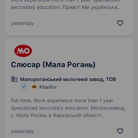
secondary education. Привіт! Ми українська
виробнича компанія ГРЕЙН ЕНЕРДЖІ, яка
виробляє машини та устаткування для
yesterday
сільського господарства. Запрошуємо
на роботу слюсаря із складання металевих
конструкцій Ми пропонуємо: Офіційне…
Слюсар (Мала Рогань)
Малороганський молочний завод, ТОВ
Kharkiv
Full-time. Work experience more than 1 year.
Specialized secondary education. Молокозавод,
с. Мала Рогань в Харківській області
— підприємство, що має розвиток у переробці
молока та виробництва молочної продукції.
yesterday
Наш товар успішно зарекомендував себе не