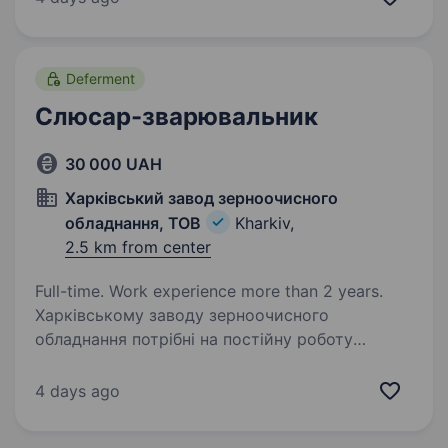
та виявлення несправностей в системах
водопостачання та каналізації Монтаж нових
сантехнічних…
Deferment
Слюсар-зварювальник
30 000 UAH
Харківський завод зерноочисного
обладнання, ТОВ
Kharkiv,
2.5 km from center
Full-time. Work experience more than 2 years.
Харківському заводу зерноочисного
обладнання потрібні на постійну роботу
на зараз слюсар-зварювальник-збиральник
з досвідом роботи на напівавтомат. Заробітна
4 days ago
плата кожної неділі. Заробітна плата
20000−30000грн./міс…