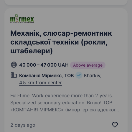
тільки в роздрібних мережах, а й активно…
Механік, слюсар-ремонтник
складської техніки (рокли,
штабелери)
40 000 – 47 000 UAH
Above average
Компанія Мірмекс, ТОВ
Kharkiv,
4.5 km from center
Full-time. Work experience more than 2 years.
Specialized secondary education. Вітаю! ТОВ
«КОМПАНІЯ МІРМЕКС» (імпортер складської
техніки) на постійну роботу запрошує
Механіка, Слюсаря-ремонтника по ремонту
2 days ago
складської техніки (рокли, штабелери).