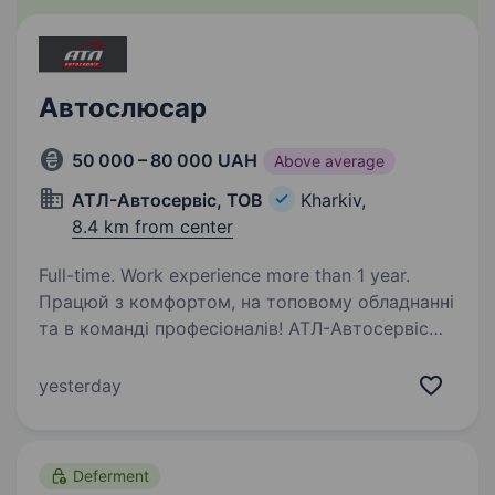
Автослюсар
50 000 – 80 000 UAH
Above average
АТЛ-Автосервіс, ТОВ
Kharkiv,
8.4 km from center
Full-time. Work experience more than 1 year.
Працюй з комфортом, на топовому обладнанні
та в команді професіоналів! АТЛ-Автосервіс
шукає автослюсаря / автомеханіка ! Зарплата:
50 000 — 80 000+ грн (може бути більше-
yesterday
залежить від вашого досвіду та бажання
заробляти)…
Deferment