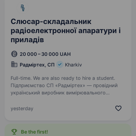
Слюсар-складальник
радіоелектронної апаратури і
приладів
20 000 – 30 000 UAH
Радміртех, СП
Kharkiv
Full-time. We are also ready to hire a student.
Підприємство СП «Радміртех» — провідний
український виробник вимірювального
обладнання та програмного забезпечення для
систем обліку енергоресурсів та телеметрії
yesterday
шукає кандидатів на нову вакансію. Вимоги:
вміння…
Be the first!