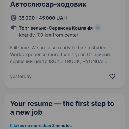
Автослюсар-ходовик
35 000 – 45 000 UAH
Торгівельно-Сервисна Компанія
Kharkiv,
7.0 km from center
Full-time. We are also ready to hire a student.
Work experience more than 1 year. Офіційний
сервісний центр ISUZU TRUCK, HYUNDAI
TRUCK, DAF TRUCK, FORD TRUCK, DAEWOO
TRUCK, JAC TRUCK, СПЕЦТЕХНІКИ, Тракторів,
yesterday
автобусів ATAMAN, OTOKAR, TEMSA у зв’язку
з розширенням, запрошує спеціалістів
на посаду…
Your resume — the first step
to
a new job
It takes no more than 3 minutes