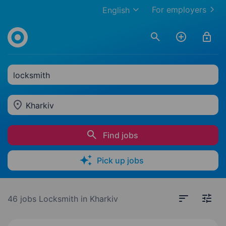
For employers
English
locksmith
Kharkiv
Find jobs
Pick up jobs
46 jobs
Locksmith in Kharkiv