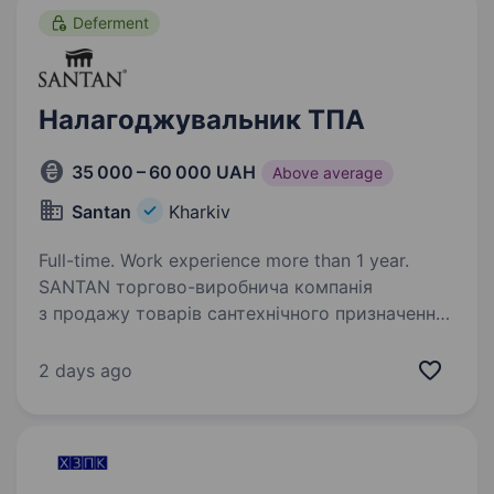
Deferment
Налагоджувальник ТПА
35 000 – 60 000 UAH
Above average
Santan
Kharkiv
Full-time. Work experience more than 1 year.
SANTAN торгово-виробнича компанія
з продажу товарів сантехнічного призначення,
яка почала свій шлях з 1997 року. На протязі
25 років наші філії охоплюють схід та захід
2 days ago
України. У звязку з збільшенням товарообсягу,
…