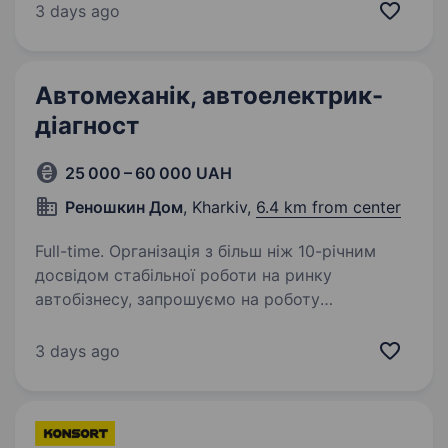
розвиваються в Україні. Ми запрошуємо жінок
3 days ago
та чоловіків стати частиною…
Автомеханік, автоелектрик-
діагност
25 000 – 60 000 UAH
Реношкин Дом
, Kharkiv,
6.4 km from center
Full-time. Організація з більш ніж 10-річним
досвідом стабільної роботи на ринку
автобізнесу, запрошуємо на роботу
автомеханіка для роботи з легковими авто
та малим комерційним транспортом.
3 days ago
На роботу потрібно: АВТО-ЕЛЕКТРИК…