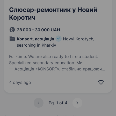
Слюсар-ремонтник у Новий
Коротич
28 000 – 30 000 UAH
Konsort, асоціація
Novyi Korotych,
searching in Kharkiv
Full-time. We are also ready to hire a student.
Specialized secondary education. Ми
— Асоціація «KONSORT», стабільно працююча
вже 18 років компанія, що реалізувала 1000 +
проектів з виробництва обладнання для
4 days ago
автоматизації виробництва й логістики. Якщо
ви шукаєте стабільну роботу у
відповідальній…
Pg. 1 of 4