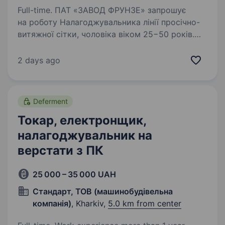
Full-time. ПАТ «ЗАВОД ФРУНЗЕ» запрошує
на роботу Налагоджувальника лінії просічно-
витяжної сітки, чоловіка віком 25−50 років.
Без досвіду роботи — ми навчимо. Головне
бажання працювати! Обов’язки: Налагодження
2 days ago
верстата …
Deferment
Токар, електронщик,
налагоджувальник на
верстати з ПК
25 000 – 35 000 UAH
Стандарт, ТОВ (машинобудівельна
компанія)
, Kharkiv,
5.0 km from center