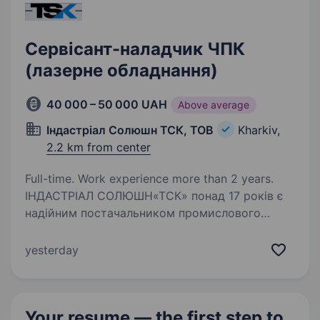
Сервісант-наладчик ЧПК
(лазерне обладнання)
40 000 – 50 000 UAH
Above average
Індастріал Солюшн ТСК, ТОВ
Kharkiv,
2.2 km from center
Full-time. Work experience more than 2 years.
ІНДАСТРІАЛ СОЛЮШН«ТСК» понад 17 років є
надійним постачальником промислового
обладнання для підприємств різних галузей.
Ми спеціалізуємось на продажу, запуску
yesterday
та сервісному обслуговуванні компресорної
техніки, осушувачів…
Your resume — the first step
to