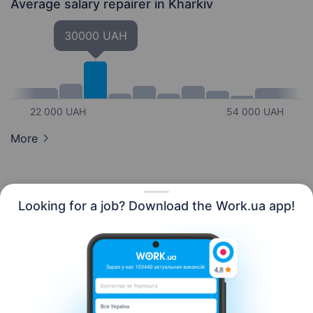
Average salary repairer
in Kharkiv
30000 UAH
22 000 UAH
54 000 UAH
More
Looking for a job? Download the Work.ua app!
English