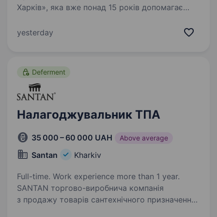
Харків», яка вже понад 15 років допомагає
відновлювати та створювати комфортне
житло в Харкові та області. Наша команда
yesterday
працює не лише на результат, а й на справжній
сенс —…
Deferment
Налагоджувальник ТПА
35 000 – 60 000 UAH
Above average
Santan
Kharkiv
Full-time. Work experience more than 1 year.
SANTAN торгово-виробнича компанія
з продажу товарів сантехнічного призначення,
яка почала свій шлях з 1997 року. На протязі