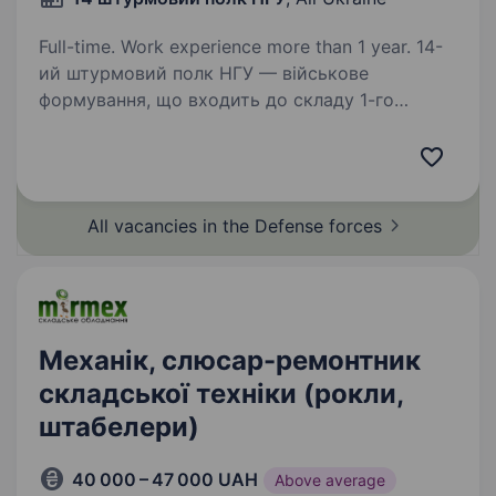
Full-time. Work experience more than 1 year. 14-
ий штурмовий полк НГУ — військове
формування, що входить до складу 1-го
корпусу Національної гвардії України «Азов».
Підрозділ, фундаментом якого став
Інтернаціональний батальйон бригади Азов,
розширився до полку…
All vacancies in the Defense
forces
Механік, слюсар-ремонтник
складської техніки (рокли,
штабелери)
40 000 – 47 000 UAH
Above average