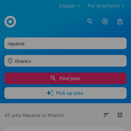
For employers
English
repairer
Kharkiv
Find jobs
Pick up jobs
45 jobs
Repairer in Kharkiv