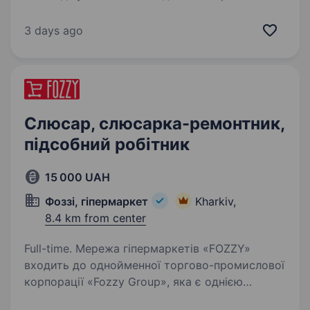
підприємство з виготовлення
металопластикових вікон у Харків шукає
3 days ago
відповідального фахівця. Що входить
до обов’язків: налаштування, регулювання…
Слюсар, слюсарка-ремонтник,
підсобний робітник
15 000 UAH
Фоззі, гіпермаркет
Kharkiv,
8.4 km from center
Full-time. Мережа гіпермаркетів «FOZZY»
входить до однойменної торгово-промислової
корпорації «Fozzy Group», яка є однією
з компаній, що найбільш динамічно