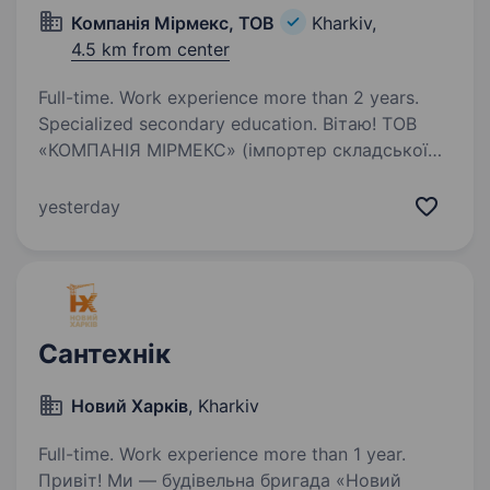
Компанія Мірмекс, ТОВ
Kharkiv,
4.5 km from center
Full-time. Work experience more than 2 years.
Specialized secondary education. Вітаю! ТОВ
«КОМПАНІЯ МІРМЕКС» (імпортер складської
техніки) на постійну роботу запрошує
Механіка, Слюсаря-ремонтника по ремонту
yesterday
складської техніки (рокли, штабелери).
Вимоги: середня-спеціальна освіта; досвід…
Сантехнік
Новий Харків
, Kharkiv
Full-time. Work experience more than 1 year.
Привіт! Ми — будівельна бригада «Новий