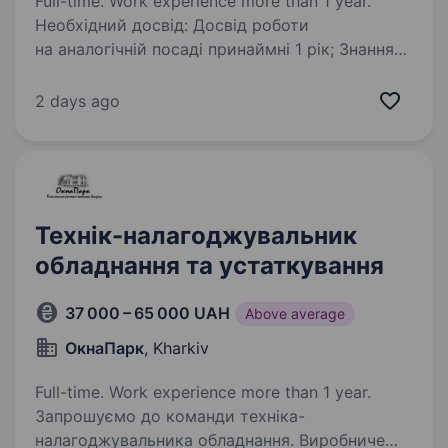
Full-time. Work experience more than 1 year.
Необхідний досвід: Досвід роботи
на аналогічній посаді принаймні 1 рік; Знання
технологій та методів шліфування металевих
виробів; Вміння працювати з різними типами
2 days ago
шліфувального обладнання; Уважність…
Технік-налагоджувальник
обладнання та устаткування
37 000 – 65 000 UAH
Above average
ОкнаПарк
, Kharkiv
Full-time. Work experience more than 1 year.
Запрошуємо до команди техніка-
налагоджувальника обладнання. Виробниче