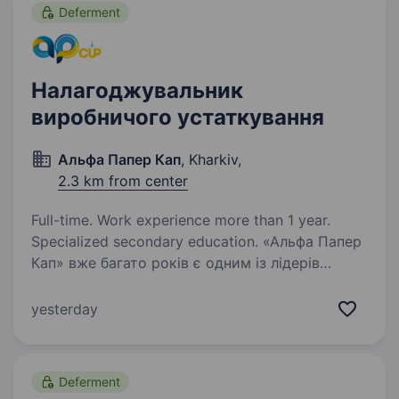
Deferment
Налагоджувальник
виробничого устаткування
Альфа Папер Кап
, Kharkiv,
2.3 km from center
Full-time. Work experience more than 1 year.
Specialized secondary education. «Альфа Папер
Кап» вже багато років є одним із лідерів
на ринку продукції з екологічно чистих,
безпечних матеріалів. Завдяки величезному
yesterday
потенціалу та зростаючій потребі населення у
«зелених» матеріалах, поступово…
Deferment