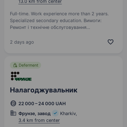
13.0 km from center
Full-time. Work experience more than 2 years.
Specialized secondary education. Вимоги:
Ремонт і технічне обслуговування
бетонозмішувальної установки, своєчасне
виявлення та усунення несправностей.
2 days ago
Планування та виконання ремонтних робіт для
забезпечення безперебійної роботи
обладнання…
Deferment
Налагоджувальник
22 000 – 24 000 UAH
Фрунзе, завод
Kharkiv,
3.4 km from center