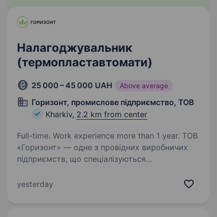
Налагоджувальник
(термопластавтомати)
25 000 – 45 000 UAH
Above average
Горизонт, промислове підприємство, ТОВ
Kharkiv,
2.2 km from center
Full-time. Work experience more than 1 year. ТОВ
«Горизонт» — одне з провідних виробничих
підприємств, що спеціалізуються
на хоз.товарах із пластмаси в Україні. Потрібен
на постійній основі налагоджувальник ТПА
yesterday
з досвідом роботи. Обов’язки: Здійснює
встановлення…