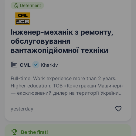
Deferment
Інженер-механік з ремонту,
обслуговування
вантажопідйомної техніки
CML
Kharkiv
Full-time. Work experience more than 2 years.
Higher education. ТОВ «Констракшн Машинері»
— ексклюзивний дилер на території України
провідних європейських виробників
будівельної, с/г, дорожньої і кар'єрної техніки,
yesterday
запрошує до співпраці інженр-механіку
з ремонту та обслуговування…
Be the first!