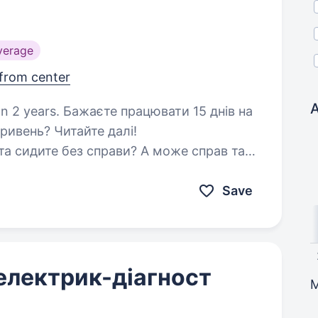
verage
from center
цювати 15 днів на
гривень? Читайте далі!
та сидите без справи? А може справ так
власне життя? Наші механіки…
Save
електрик-діагност