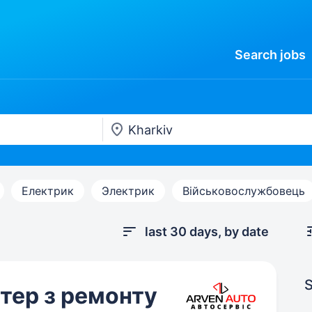
Search
jobs
Електрик
Электрик
Військовослужбовець
last 30 days, by date
S
тер з ремонту