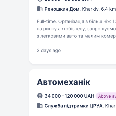
Реношкин Дом
, Kharkiv,
6.4 km
Full-time. Організація з більш ніж 10-річним досвідом стабільної роботи
на ринку автобізнесу, запрошуємо
з легковими авто та малим комер
потрібно: АВТО-ЕЛЕКТРИК…
2 days ago
Автомеханік
34 000 – 120 000 UAH
Above a
Служба підтримки ЦРУА
, Khar