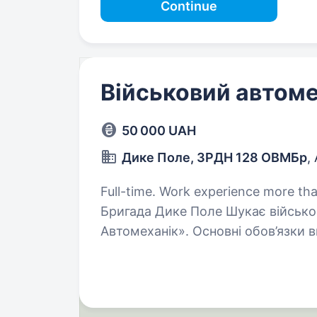
Continue
Військовий автоме
50 000 UAH
Дике Поле, ЗРДН 128 ОВМБр
,
Full-time. Work experience more than 1 year. Військова ча
Бригада Дике Поле Шукає військ
Автомеханік». Основні обов’язки 
обслуговування та ремонт військов