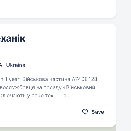
ханік
 All Ukraine
стина А7408 128
овослужбовця на посаду «Військовий
включають у себе технічне
ої техніки, забезпечення її…
Save