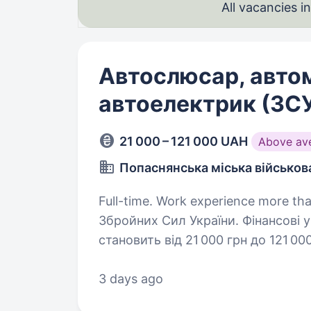
All vacancies 
Автослюсар, автом
автоелектрик (ЗС
21 000 – 121 000 UAH
Above av
Попаснянська міська військов
Full-time. Work experience more than 1 year. Пропонуємо 
Збройних Сил України. Фінансові умови: розмір грошового з
становить від 21 000 грн до 121 00
посади та умов с
3 days ago