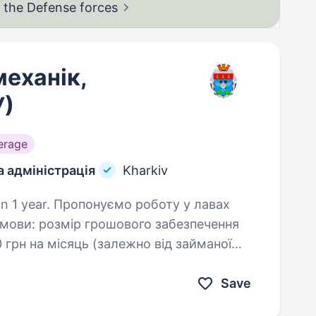
in the Defense
forces
еханік,
У)
erage
а адміністрація
Kharkiv
роботу у лавах
абезпечення
0 грн на місяць (залежно від займаної
лужби). Організаційний супровід:…
Save