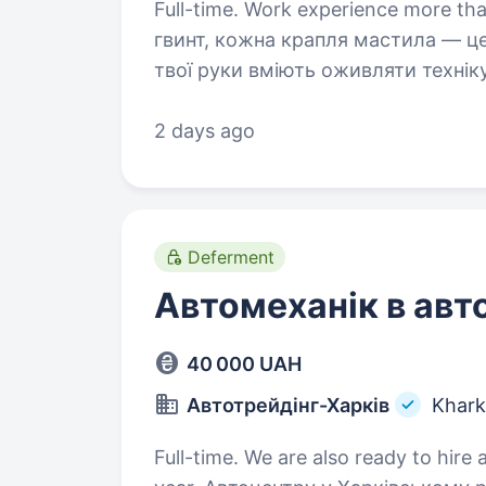
Full-time. Work experience more than 1 year. Сьогодні коже
гвинт, кожна крапля мастила — це
твої руки вміють оживляти техніку
саме ти потрібен нашому війську
2 days ago
Deferment
Автомеханік в авт
40 000 UAH
Автотрейдінг-Харків
Khark
Full-time. We are also ready to hire