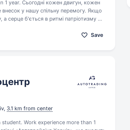
н двигун, кожен
 внесок у нашу спільну перемогу. Якщо
, а серце б'ється в ритмі патріотизму —
! Вимоги:…
Save
оцентр
iv,
3.1 km from center
 a student. Work experience more than 1