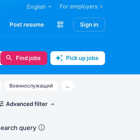
For employers
English
Post
resume
Sign in
Find jobs
Pick up jobs
Военнослужащий
...
Advanced filter
earch query