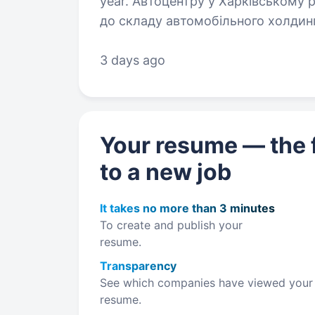
year. Автоцентру у Харківському регіоні «Автотрейдінг-Харків», що входить
до складу автомобільного холдинг
на ринку праці понад 20 років, потрібен авт
Оплата…
3 days ago
Your resume — the f
to a new job
It takes no more than 3 minutes
To create and publish your
resume.
Transparency
See which companies have viewed your
resume.