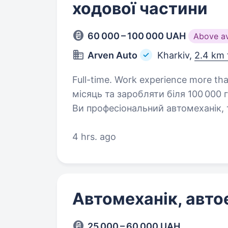
ходової частини
60 000 – 100 000 UAH
Above a
Arven Auto
Kharkiv,
2.4 km 
Full-time. Work experience more than 2 years. Бажаєте пра
місяць та заробляти біля 100 000 
Ви професіональний автомеханік, 
багато, що не лишається часу на 
4 hrs. ago
Автомеханік, авто
25 000 – 60 000 UAH