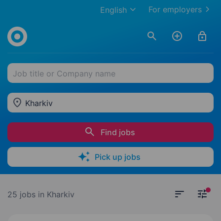
For employers
English
Job title or Company name
Kharkiv
Find jobs
Pick up jobs
25 jobs
in Kharkiv