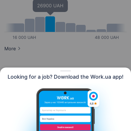
26900 UAH
16 000 UAH
48 000 UAH
More
Looking for a job? Download the Work.ua app!
English