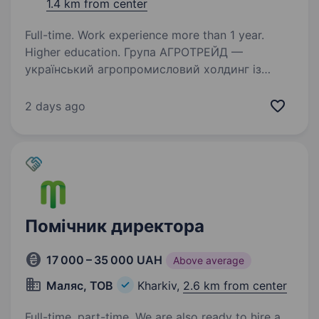
1.4 km from center
Full-time. Work experience more than 1 year.
Higher education. Група АГРОТРЕЙД —
український агропромисловий холдинг із
повним виробничим циклом: від вирощування
сільськогосподарських культур до їх
2 days ago
зберігання, переробки та експорту. Компанія
входить до числа провідних аграрних…
Помічник директора
17 000 – 35 000 UAH
Above average
Маляс, ТОВ
Kharkiv,
2.6 km from center
Full-time, part-time. We are also ready to hire a