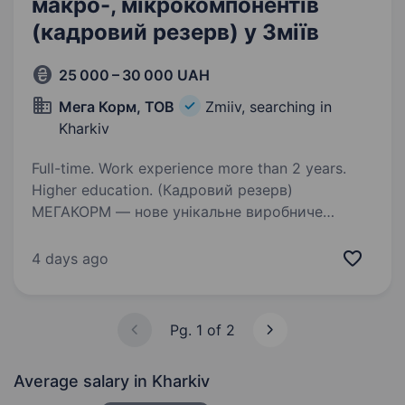
макро-, мікрокомпонентів
(кадровий резерв) у Зміїв
25 000 – 30 000 UAH
Мега Корм, ТОВ
Zmiiv, searching in
Kharkiv
Full-time. Work experience more than 2 years.
Higher education. (Кадровий резерв)
МЕГАКОРМ — нове унікальне виробниче
підприємство, спроектоване з урахуванням
новітніх досягнень комбікормової галузі і
4 days ago
оснащене надсучасним німецьким
обладнанням, складається із
комбікормового…
Pg. 1 of 2
Average salary
in Kharkiv