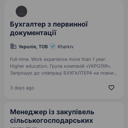
команди тракториста -механізатора,…
Бухгалтер з первинної
документації
Укролія, ТОВ
Kharkiv
Full-time. Work experience more than 1 year.
Higher education. Група компаній «УКРОЛІЯ».
Запрошує до співпраці БУХГАЛТЕРА на повний
цикл обліку. Основні задачі: опрацювання
та внесення первинної документації; перевірка
3 days ago
правильності оформлення первинних
документів облік…
Менеджер із закупівель
сільськогосподарських