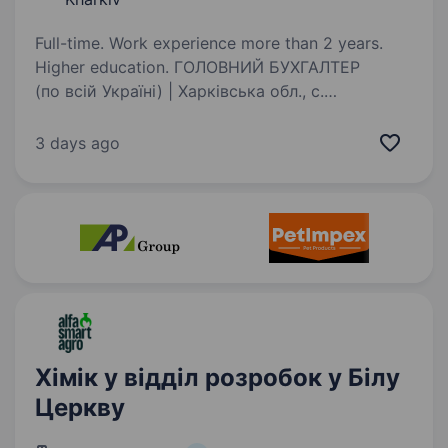
Full-time. Work experience more than 2 years.
Higher education. ГОЛОВНИЙ БУХГАЛТЕР
(по всій Україні) | Харківська обл., с.
Протопопівка «Аграрний Холдинг Авангард» —
найбільший виробник яєць і яєчних продуктів
3 days ago
в Україні запрошує в свою команду: Головного
бухгалтера Обов’язки:…
Хімік у відділ розробок у Білу
Церкву