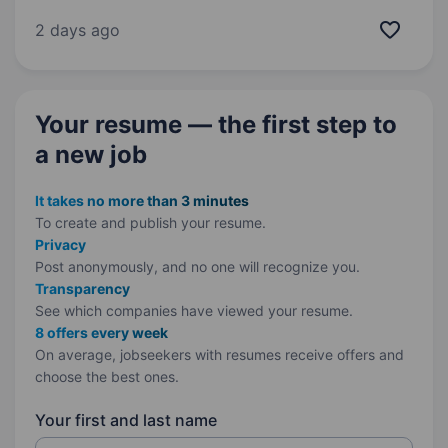
допомога, справжні спеціалісти та турбота
про Вашого улюбленця! Наша основна
2 days ago
цінність — це наші співробітники і наші
клієнти. Наша…
Your resume — the first step
to
a new job
It takes no more than 3 minutes
To create and publish your
resume.
Privacy
Post anonymously, and no one will recognize you.
Transparency
See which companies have viewed your resume.
8 offers every week
On average, jobseekers with resumes receive offers and
choose the best ones.
Your first and last name