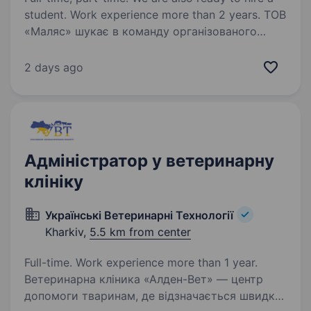
student. Work experience more than 2 years. ТОВ
«Маляс» шукає в команду організованого
та комунікабельного Помічника директора
для оптимізації внутрішніх процесів, роботи
2 days ago
з клієнтами та логістикою. Основні обов’язки:
CRM та систематизація: Ведення
та впорядкування…
Адміністратор у ветеринарну
клініку
Українські Ветеринарні Технології
Kharkiv,
5.5 km from center
Full-time. Work experience more than 1 year.
Ветеринарна кліника «Алден-Вет» — центр
допомоги тваринам, де відзначається швидка