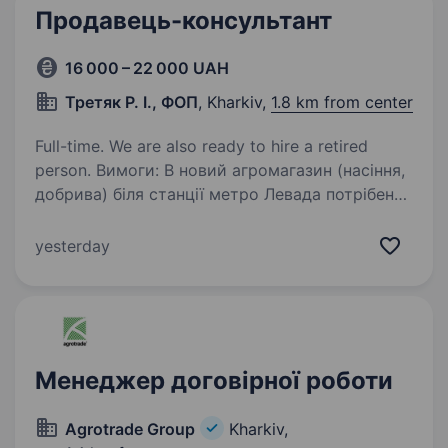
Продавець-консультант
16 000 – 22 000 UAH
Третяк Р. І., ФОП
, Kharkiv,
1.8 km from center
Full-time. We are also ready to hire a retired
person. Вимоги: В новий агромагазин (насіння,
добрива) біля станції метро Левада потрібен
продавець-консультант. Бажано знання
вказаної групи товарів Обов’язки:
yesterday
Консультування клієнтів щодо асортименту
товарів; Допомога…
Менеджер договірної роботи
Agrotrade Group
Kharkiv,