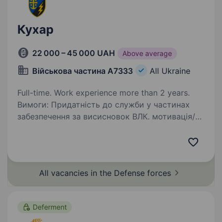
Кухар
22 000 – 45 000 UAH
Above average
Військова частина А7333
All Ukraine
Full-time. Work experience more than 2 years.
Вимоги: Придатність до служби у частинах
забезпечення за висисновок ВЛК. мотивація/
бажання проходити військову службу;
Оперативність; Уважність, відповідальність,
охайність працівника; Знання процесів кухні…
All vacancies in the Defense
forces
Deferment