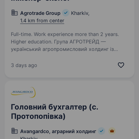
Agrotrade Group
Kharkiv,
1.4 km from center
Full-time. Work experience more than 2 years.
Higher education. Група АГРОТРЕЙД —
український агропромисловий холдинг із
повним виробничим циклом: від вирощування
сільськогосподарських культур до їх
3 days ago
зберігання, переробки та експорту. Компанія
входить до числа провідних аграрних…
Головний бухгалтер (с.
Протопопівка)
Avangardco, аграрний холдинг
Kharkiv