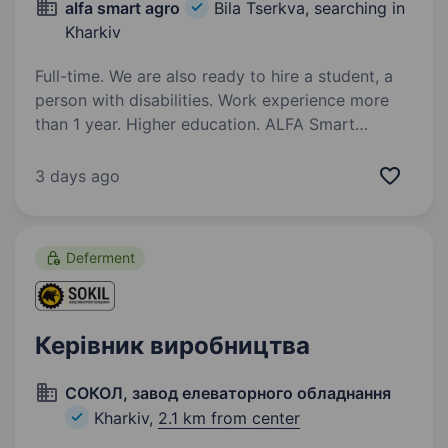
alfa smart agro
Bila Tserkva, searching in
Kharkiv
Full-time. We are also ready to hire a student, a
person with disabilities. Work experience more
than 1 year. Higher education. ALFA Smart
Agro — провідний український виробник
хімічних засобів захисту рослин, котрий
3 days ago
успішно працює на ринку України понад 20
років. Ми запрошуємо до своєї команди хіміка
у відділ розробок R&D. Основні вимоги:…
Deferment
Керівник виробництва
СОКОЛ, завод елеваторного обладнання
Kharkiv,
2.1 km from center