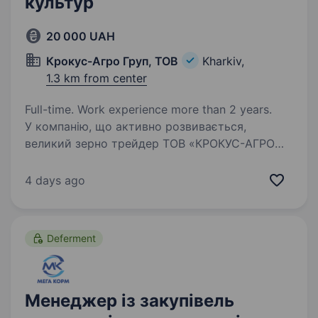
культур
20 000 UAH
Крокус-Агро Груп, ТОВ
Kharkiv,
1.3 km from center
Full-time. Work experience more than 2 years.
У компанію, що активно розвивається,
великий зерно трейдер ТОВ «КРОКУС-АГРО
ГРУП» потрібен: Менеджер із закупівель
сільськогосподарських культур.
4 days ago
Ми пропонуємо: можливість проявити себе
в перспективній компанії,…
Deferment
Менеджер із закупівель