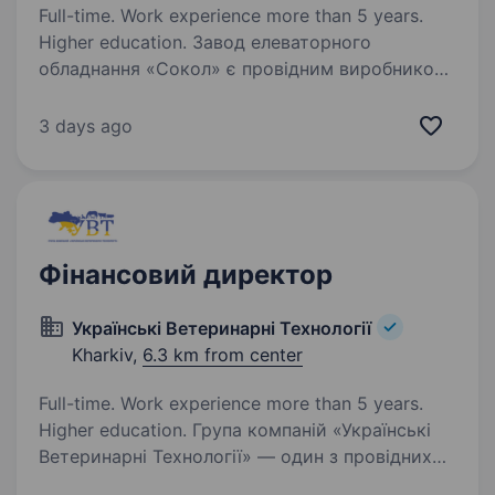
Full-time. Work experience more than 5 years.
Higher education. Завод елеваторного
обладнання «Сокол» є провідним виробником
в Україні, У зв`язку з розширенням штату
відкрита вакансія на посаду Керівник
3 days ago
виробництва. Основні обов`язки Планування
та керування виробництвом;…
Фінансовий директор
Українські Ветеринарні Технології
Kharkiv,
6.3 km from center
Full-time. Work experience more than 5 years.
Higher education. Група компаній «Українські
Ветеринарні Технології» — один з провідних
національних дистриб’юторів на ринку