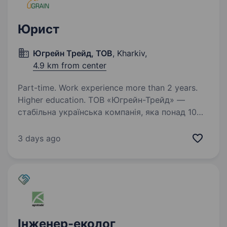
Юрист
Югрейн Трейд, ТОВ
, Kharkiv,
4.9 km from center
Part-time. Work experience more than 2 years.
Higher education. ТОВ «Югрейн-Трейд» —
стабільна українська компанія, яка понад 10
років працює у сфері торгівлі та експорту
зернових і продуктів їх переробки. Ми цінуємо
3 days ago
професіоналізм, відповідальність і системний
підхід до роботи…
Інженер-еколог