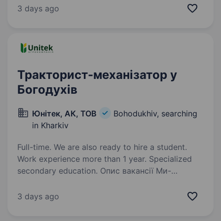
ветеринарних препаратів та продуктів для
3 days ago
тварин. Мережа представництв в Україні,
забезпечує якісне логістичне…
Тракторист-механізатор у
Богодухів
Юнітек, АК, ТОВ
Bohodukhiv, searching
in Kharkiv
Full-time. We are also ready to hire a student.
Work experience more than 1 year. Specialized
secondary education. Опис вакансії Ми-
компанія з багаторічним досвідом
у вирощуванні зернових та олійних культур.
3 days ago
Наша команда працює в Харківській області
(Богодухівський р-н). Запрошуємо до нашої