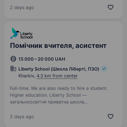
спеціаліста з питань правового забезпечення.
2 days ago
Кваліфікаційні вимоги: повна вища освіта.
досвід роботи за фахом. Умови роботи:
державна установа, офіційне…
Помічник вчителя, асистент
15 000 – 20 000 UAH
Liberty School (Школа Ліберті, ПЗО)
Kharkiv,
4.3 km from center
Full-time. We are also ready to hire a student.
Higher education. Liberty School —
загальноосвітня приватна школа
з демократичними цінностями та високими
академічними стандартами у м.Харків. Наша
2 days ago
мета — створити простір, де кожен студент