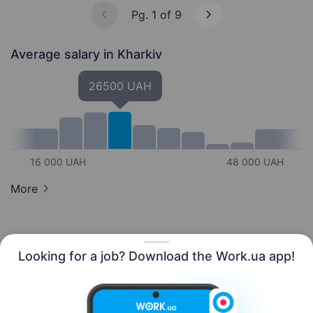
Pg. 1 of 9
Average salary
in Kharkiv
26500 UAH
16 000 UAH
48 000 UAH
More
Looking for a job? Download the Work.ua app!
English