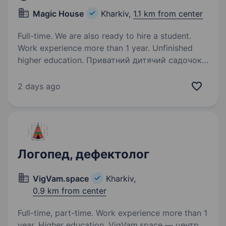
Magic House
Kharkiv,
1.1 km from center
Full-time. We are also ready to hire a student.
Work experience more than 1 year. Unfinished
higher education. Приватний дитячий садочок
(вул. Дарвіна, 15 — 5 хвилин від метро
Архитектора Бекетова) запрошує до співпраці
2 days ago
ВИХОВАТЕЛІВ! Графік роботи: Понеділок-
п’ятниця 8:00—18:00 Офіційне
працевлаштування; ЗП — 19 000…
Логопед, дефектолог
VigVam.space
Kharkiv,
0.9 km from center
Full-time, part-time. Work experience more than 1
year. Higher education. VigVam.space — центр