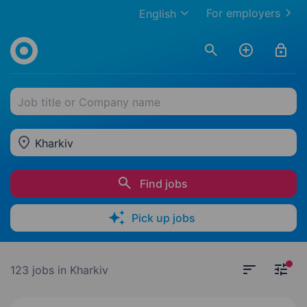
For employers
English
Job title or Company name
Kharkiv
Find jobs
Pick up jobs
123 jobs
in Kharkiv