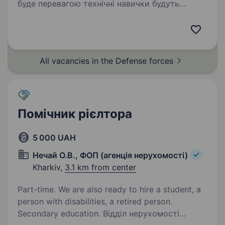
буде перевагою технічні навички будуть
перевагою придатність до військової служби
відсутність критичних проблем зі здоров‘ям,
які можуть вплинути на виконання…
All vacancies in the Defense
forces
Помічник рієлтора
5 000 UAH
Нечай О.В., ФОП (агенція нерухомості)
Kharkiv,
3.1 km from center
Part-time. We are also ready to hire a student, a
person with disabilities, a retired person.
Secondary education. Відділ нерухомості