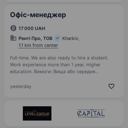
Офіс-менеджер
17 000 UAH
Ренті Про, ТОВ
Kharkiv,
1.1 km from center
Full-time. We are also ready to hire a student.
Work experience more than 1 year. Higher
education. Вимоги: Вища або середня
спеціальна освіта. Досвід роботи
на аналогічній посаді буде перевагою.
yesterday
Грамотна усна та письмова мова (українська
обов’язково). Володіння ПК (Word, Excel,
Google-документи, електронна…