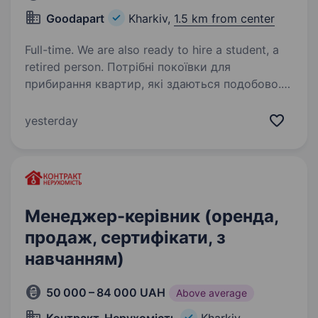
Goodapart
Kharkiv,
1.5 km from center
Full-time. We are also ready to hire a student, a
retired person. Потрібні покоївки для
прибирання квартир, які здаються подобово.
Усі квартири розташовані в центрі Харкова, у
пішій доступності одна від одної. Обов’язки:
yesterday
прибирання, виселення, заселення. Робота
щодня. Графік роботи:…
Менеджер-керівник (оренда,
продаж, сертифікати, з
навчанням)
50 000 – 84 000 UAH
Above average