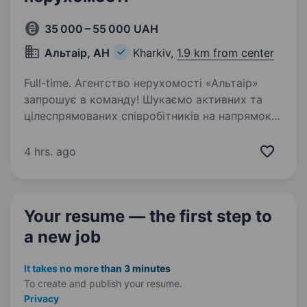
35 000 – 55 000 UAH
Альтаір, АН
Kharkiv,
1.9 km from center
Full-time. Агентство нерухомості «Альтаір»
запрошує в команду! Шукаємо активних та
цілеспрямованих співробітників на напрямок
оренди нерухомості. Вимоги: Вік від 18 до 25
років. Комунікабельність та бажання
4 hrs. ago
заробляти…
Your resume — the first step
to
a new job
It takes no more than 3 minutes
To create and publish your
resume.
Privacy