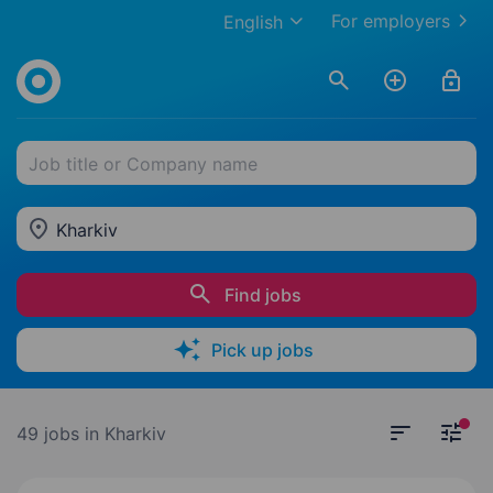
For employers
English
Job title or Company name
Kharkiv
Find jobs
Pick up jobs
49 jobs
in Kharkiv