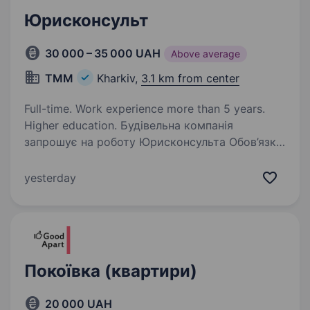
Юрисконсульт
30 000 – 35 000 UAH
Above average
ТММ
Kharkiv,
3.1 km from center
Full-time. Work experience more than 5 years.
Higher education. Будівельна компанія
запрошує на роботу Юрисконсульта Обов’язки:
претензійно-позовна робота взаємодія
з контролюючими органами договірна робота
yesterday
аналіз судової практики підготування листів,
запитів, відповідей,…
Покоївка (квартири)
20 000 UAH