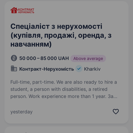
Спеціаліст з нерухомості
(купівля, продажі, оренда, з
навчанням)
50 000 – 85 000 UAH
Above average
Контракт-Нерухомість
Kharkiv
Full-time, part-time. We are also ready to hire a
student, a person with disabilities, a retired
person. Work experience more than 1 year. За
більш детальною інформацією про актуальні
вакансії та роботу в компанії переходьте
yesterday
в наш HR-telegram bot:
https://t.me/hr_contract_estate_bot?
start=e34efcd3bf7dТвоя експертність коштує