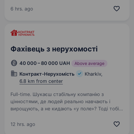
компанії «Нечай О.В., ФОП» шукає
співробітника на посаду Помічник Ріелтора
6 hrs. ago
(Оператор ПК). Працювати треба через день
(пн, ср, пт, або вт, чт, суб) Основні вимоги
до кандидата: знання роботи…
Фахівець з нерухомості
40 000 – 80 000 UAH
Above average
Контракт-Нерухомість
Kharkiv,
6.8 km from center
Full-time. Шукаєш стабільну компанію з
цінностями, де людей реально навчають і
вирощують, а не кидають «у поле»? Тоді тобі
до нас. Хто ми? «Контракт Нерухомість» —
стабільна компанія, яка працює на ринку
12 hrs. ago
нерухомості з 2012…