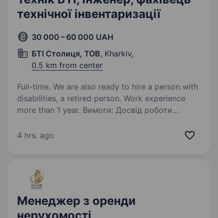
технічної інвентаризації
30 000 – 60 000 UAH
БТІ Столиця, ТОВ
, Kharkiv,
0.5 km from center
Full-time. We are also ready to hire a person with
disabilities, a retired person. Work experience
more than 1 year. Вимоги: Досвід роботи
у сфері технічної інвентаризації або БТІ.
Знання нормативної бази у сфері технічної
4 hrs. ago
інвентаризації буде перевагою. Впевнене
володіння AutoCAD чи ArchiCAD (або іншими
програмами для…
Менеджер з оренди
нерухомості