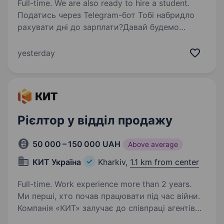
Full-time. We are also ready to hire a student.
Податись через Telegram-бот Тобі набридло
рахувати дні до зарплати?Давай будемо
чесними одне з одним. Ти відкрив цю вакансію
не заради «дружнього колективу» чи «цікавих
yesterday
завдань» (хоча у нас це є). Ти тут, бо тобі…
Рієлтор у відділ продажу
50 000 – 150 000 UAH
Above average
КИТ Україна
Kharkiv,
1.1 km from center
Full-time. Work experience more than 2 years.
Ми перші, хто почав працювати під час війни.
Компанія «КИТ» залучає до співпраці агентів
з нерухомості з досвідом, співробітників