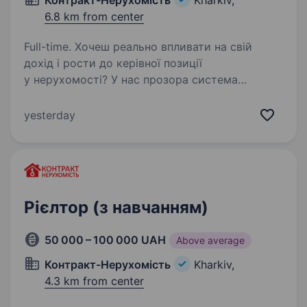
Контракт-Нерухомість
Kharkiv,
6.8 km from center
Full-time. Хочеш реально впливати на свій
дохід і рости до керівної позиції
у нерухомості? У нас прозора система
мотивації та зрозумілий кар'єрний шлях.
«Контракт Нерухомість» — команда, яка
yesterday
формує сучасний ринок нерухомості…
Рієлтор (з навчанням)
50 000 – 100 000 UAH
Above average
Контракт-Нерухомість
Kharkiv,
4.3 km from center