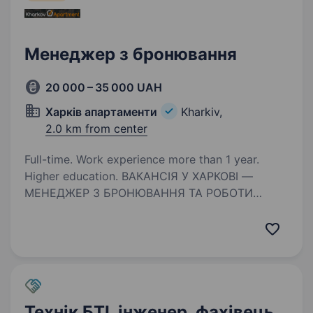
Менеджер з бронювання
20 000 – 35 000 UAH
Харків апартаменти
Kharkiv,
2.0 km from center
Full-time. Work experience more than 1 year.
Higher education. ВАКАНСІЯ У ХАРКОВІ —
МЕНЕДЖЕР З БРОНЮВАННЯ ТА РОБОТИ
З КЛІЄНТАМИ Компанія «Харків Апартаменти»,
яка вже понад 20 років працює на ринку
нерухомості та подобової оренди, запрошує
до своєї команди менеджера з бронювання…
Технік БТІ, інженер, фахівець