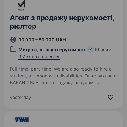
більше. Переходь у сферу…
Агент з продажу нерухомості,
рієлтор
30 000 – 80 000 UAH
Метраж, агенція нерухомості
Kharkiv,
3.7 km from center
Full-time, part-time. We are also ready to hire a
student, a person with disabilities. Опис вакансії:
ВАКАНСІЯ: Агент з продажу нерухомості
(з навчанням) Про нас: Агентство нерухомості
«Метраж» — це сучасна, стабільна компанія,
yesterday
яка надає послуги з продажу та купівлі
нерухомості. Ми працюємо як з житловою,…