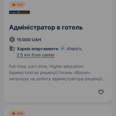
Hot
Адміністратор в готель
15 000 UAH
Харків апартаменти
Kharkiv,
2.5 km from center
Full-time, part-time. Higher education.
Адміністратор рецепції Готель «Вloom»
запрошує на роботу адміністратора рецепції.
Вимоги: Вища освіта; Володіння розмовною
англійською мовою на рівні Intermediate і
вище; Впевнений користувач ПК; Грамотне…
Hot