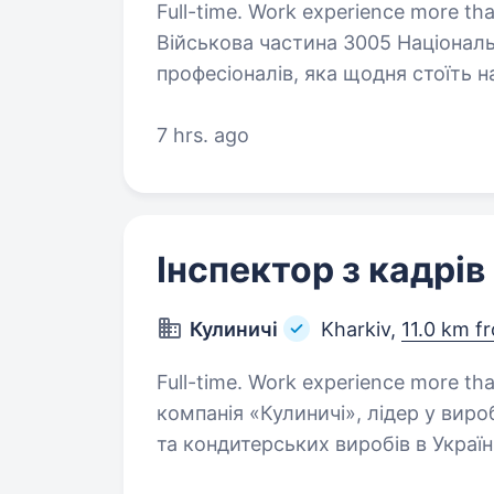
Full-time. Work experience more than 1 yea
Військова частина 3005 Національн
професіоналів, яка щодня стоїть на
ми шукаємо військових психологі
дух…
7 hrs. ago
Інспектор з кадрів
Кулиничі
Kharkiv,
11.0 km f
Full-time. Work experience more than 1 year
компанія «Кулиничі», лідер у виро
та кондитерських виробів в Украї
25 років досвіду, стабільний розв