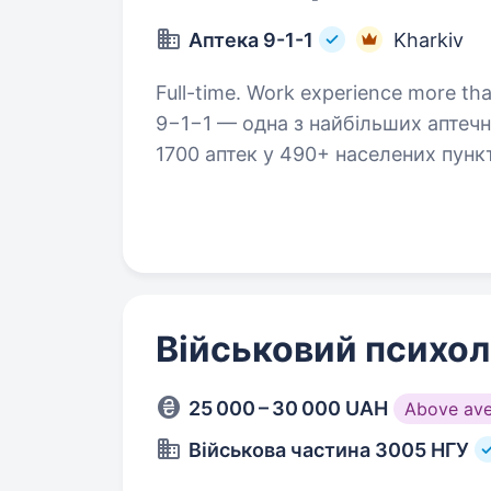
Аптека 9-1-1
Kharkiv
Full-time. Work experience more than 1 
9−1−1 — одна з найбільших аптечн
1700 аптек у 490+ населених пунк
запрошуємо в команду Інспектора
Військовий психол
25 000 – 30 000 UAH
Above av
Військова частина 3005 НГУ