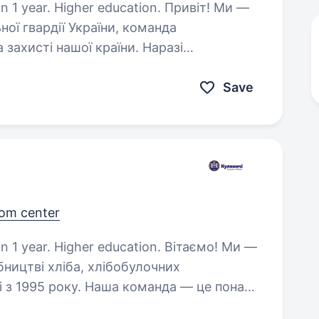
r. Higher education. Привіт! Ми —
ої гвардії України, команда
 захисті нашої країни. Наразі
в, які допоможуть підтримувати бойовий
Save
rom center
. Higher education. Вітаємо! Ми —
бництві хліба, хлібобулочних
ні з 1995 року. Наша команда — це понад
иток і великий колектив у Харкові…