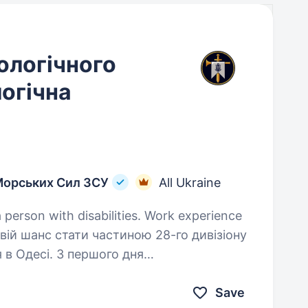
ологічного
огічна
Морських Сил ЗСУ
All Ukraine
a person with disabilities. Work experience
 в Одесі. З першого дня
підрозділ героїчно тримає оборону,
 та наш…
Save