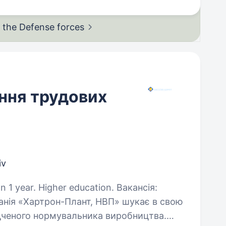
in the Defense
forces
ння трудових
iv
ar. Higher education. Вакансія:
нія «Хартрон-Плант, НВП» шукає в свою
ідченого нормувальника виробництва.