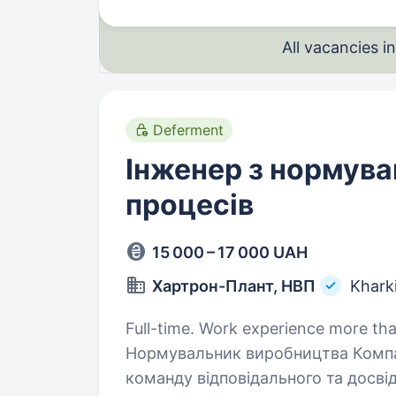
All vacancies 
Deferment
Інженер з нормува
процесів
15 000 – 17 000 UAH
Хартрон-Плант, НВП
Khark
Full-time. Work experience more than 1 ye
Нормувальник виробництва Компа
команду відповідального та досв