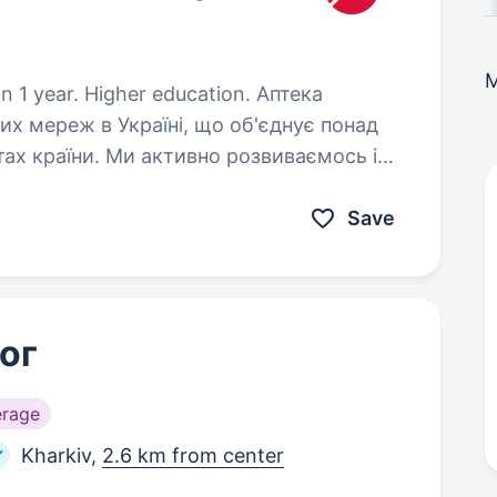
year. Higher education. Аптека
их мереж в Україні, що об'єднує понад
тах країни. Ми активно розвиваємось і
 з військового обліку Ми шукаємо…
Save
ог
erage
Kharkiv,
2.6 km from center