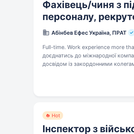
Фахівець/чиня з п
персоналу, рекрут
Абінбев Ефес Україна, ПРАТ
Full-time. Work experience more than 2
доєднатись до міжнародної компа
досвідом із закордонними колега
працівників компанії, навчитеся б
умов,…
Hot
Інспектор з військ