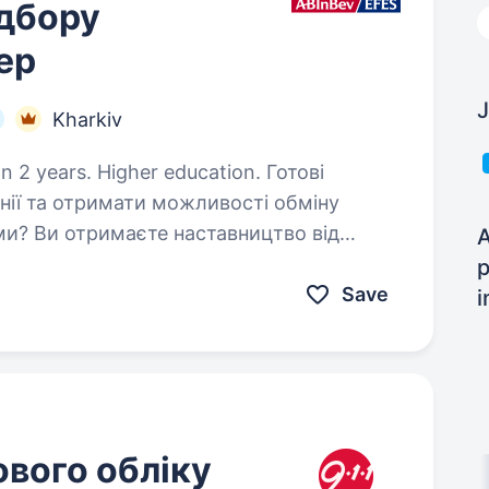
ідбору
ер
J
Kharkiv
 years. Higher education. Готові
нії та отримати можливості обміну
ми? Ви отримаєте наставництво від
A
ути гнучким та адаптуватися до нових
Save
i
ового обліку