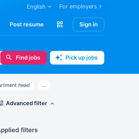
For employers
English
Post
resume
Sign in
Find jobs
Pick up jobs
rtment head
...
Advanced filter
pplied filters