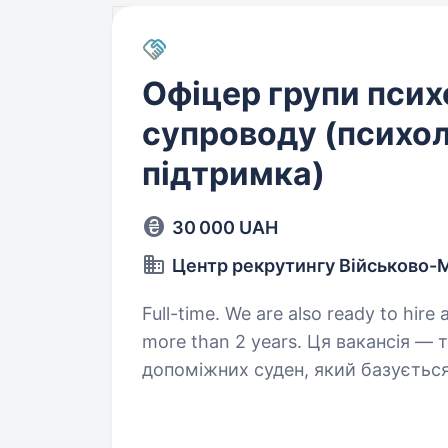
Офіцер групи псих
супроводу (психол
підтримка)
30 000 UAH
Центр рекрутингу Військово-
Full-time. We are also ready to hire 
more than 2 years. Ця вакансія — твій шанс стати частиною 28-го дивізіону
допоміжних суден, який базується
повномасштабного вторгнення цей 
захищаючи незалежність України