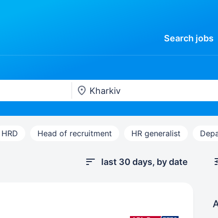
Search
jobs
HRD
Head of recruitment
HR generalist
Depa
last 30 days, by date
A