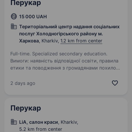
Перукар
15 000 UAH
Територіальний центр надання соціальних
послуг Холодногірського району м.
Харкова
, Kharkiv,
1.2 km from center
Full-time. Specialized secondary education.
Вимоги: наявність відповідної освіти, правила
етики та поводження з громадянами похилого
віку й непрацездатними громадянами, знати
способи і прийоми стрижок волосся голови;
2 days ago
наявність медичної книжки Умови…
Перукар
LiA, салон краси
, Kharkiv,
5.2 km from center