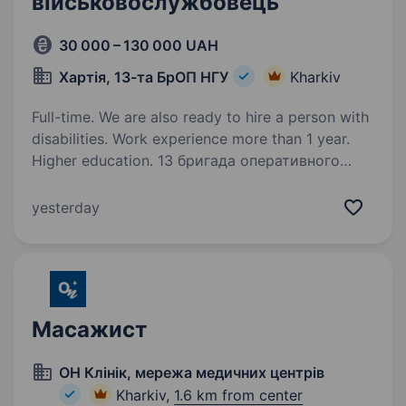
військовослужбовець
30 000 – 130 000 UAH
Хартія, 13-та БрОП НГУ
Kharkiv
Full-time. We are also ready to hire a person with
disabilities. Work experience more than 1 year.
Higher education. 13 бригада оперативного
призначення НГУ «Хартія» — шукає
відповідального фахівця, який системно
yesterday
керуватиме іміджевою та нагородною
продукцією Хартії: від ідеї й дизайну
до виготовлення, обліку та видачі. Ця роль —…
Масажист
ОН Клінік, мережа медичних центрів
Kharkiv,
1.6 km from center