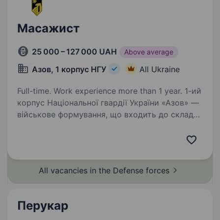
Масажист
25 000 – 127 000 UAH
Above average
Азов, 1 корпус НГУ
All Ukraine
Full-time. Work experience more than 1 year. 1-ий
корпус Національної гвардії України «Азов» —
військове формування, що входить до складу
НГУ. Підрозділ збирає команду вмотивованих
фахівців, які готові бути прикладом
та працювати разом на перемогу. Масажист —
…
All vacancies in the Defense
forces
Перукар