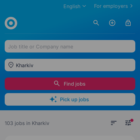
For employers
English
Job title or Company name
Kharkiv
Find jobs
Pick up jobs
103 jobs
in Kharkiv