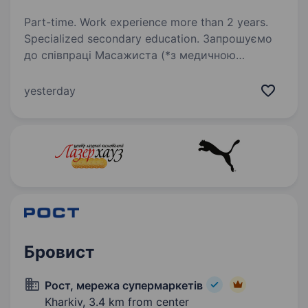
Part-time. Work experience more than 2 years.
Specialized secondary education. Запрошуємо
до співпраці Масажиста (*з медичною
освітовою фахова або вища). «ОН Клінік» —
це команда професіоналів, яка налічує
yesterday
сьогодні 1500 спеціалістів різного профілю
в Україні, Словаччині, Польщі в нас працює…
Бровист
Рост, мережа супермаркетів
Kharkiv,
3.4 km from center