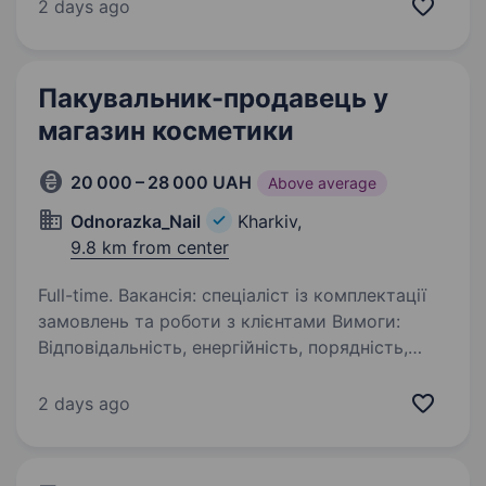
на ринку України магазини одягу, взуття
2 days ago
та аксесуарів відомих luxury брендів для
жінок, чоловіків та дітей. Наші…
Пакувальник-продавець у
магазин косметики
20 000 – 28 000 UAH
Above average
Odnorazka_Nail
Kharkiv,
9.8 km from center
Full-time. Вакансія: спеціаліст із комплектації
замовлень та роботи з клієнтами Вимоги:
Відповідальність, енергійність, порядність,
комунікабельність. Умови роботи: П’ятиденний
робочий тиждень, 2 вихідні на тиждень, 14
2 days ago
днів…