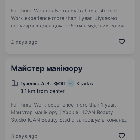
Full-time. We are also ready to hire a student.
Work experience more than 1 year. Шукаємо
перукаря з досвідом роботи в чудовий салон
краси з адміністратором. Позмінний графік
2/2 або за домовленістю, салон працює з 9−19
2 days ago
годину. Зп відсоток Клієнтів багато, діюча
та робоча сторінка в…
Майстер манікюру
Гузенко А.В., ФОП
Kharkiv,
8.1 km from center
Full-time. Work experience more than 1 year.
Майстер манікюру | Харків | ICAN Beauty
Studio ICAN Beauty Studio запрошує в команду
майстра манікюру! Якщо ти любиш свою
професію, відповідально ставишся до роботи
3 days ago