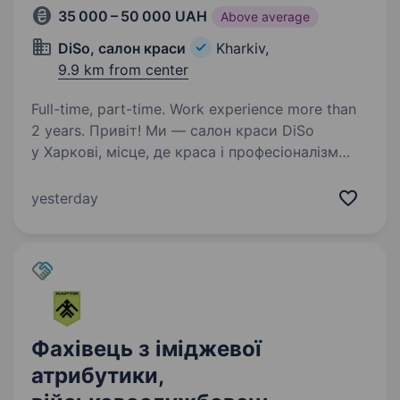
35 000 – 50 000 UAH
Above average
DiSo, салон краси
Kharkiv,
9.9 km from center
Full-time, part-time. Work experience more than
2 years. Привіт! Ми — салон краси DiSo
у Харкові, місце, де краса і професіоналізм
поєднуються з турботою про кожного клієнта.
Якщо ти перукар, який цінує якість роботи,
yesterday
любить створювати стильні образи
та працювати у дружньому…
Фахівець з іміджевої
атрибутики,