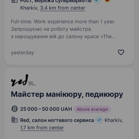
Рост, мережа супермаркетів
Kharkiv,
3.4 km from center
Full-time. Work experience more than 1 year.
Запрошуємо на роботу майстра
з нарощування вій до салону краси «The
beauty kitchen» «The beauty kitchen» особливе
місце, де кожен професіонал зможе відчувати
yesterday
свою цінність, зробити внесок у спільну
справу, справді…
Майстер манікюру, педикюру
25 000 – 50 000 UAH
Above average
Red, салон ногтевого сервиса
Kharkiv,
1.7 km from center