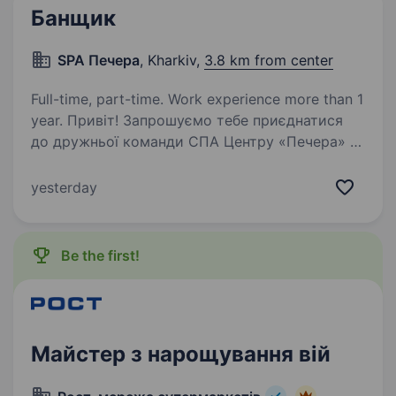
Банщик
SPA Печера
, Kharkiv,
3.8 km from center
Full-time, part-time. Work experience more than 1
year. Привіт! Запрошуємо тебе приєднатися
до дружньої команди СПА Центру «Печера» —
місця, де кожен відвідувач отримує справжнє
задоволення від відпочинку та оздоровлення.
yesterday
Якщо ти любиш працювати з людьми,
володієш навичками…
Be the first!
Майстер з нарощування вій