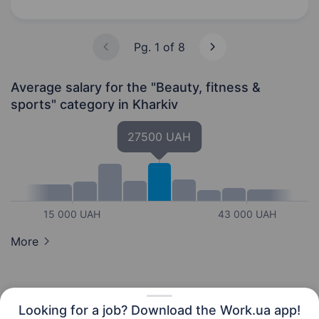
та хочеш працювати в комфортних умовах —
будемо…
Pg. 1 of 8
Average salary for the "Beauty, fitness &
sports" category
in Kharkiv
27500 UAH
15 000 UAH
43 000 UAH
More
Looking for a job? Download the Work.ua app!