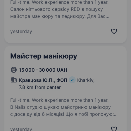
Full-time. Work experience more than 1 year.
Салон нігтьового сервісу RED в пошуку
майстра манікюру та педикюру. Для Вас
Комфортне робоче місце повністю
укомплектоване всім необхідним для роботи.
yesterday
Техніка та матеріали сертифіковані
та безпечні. Салон обладнаний…
Майстер манікюру
15 000 – 30 000 UAH
Кравцова Ю.П., ФОП
Kharkiv,
7.8 km from center
Full-time. Work experience more than 1 year.
В Nails студію шукаю майстриню манікюру
с досвіду від 6 місяців! Що я тобі пропоную:
Гнучкий графік роботи 40% від каси Вихід під
клієнта Матеріали, інструменти все надає
yesterday