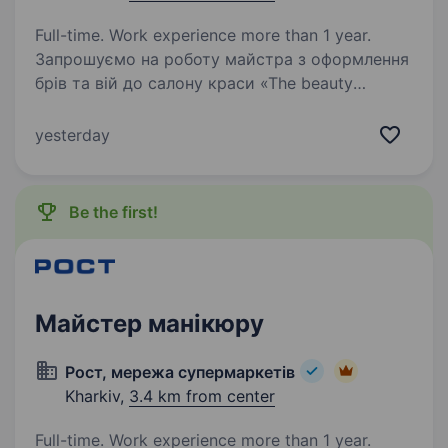
Full-time. Work experience more than 1 year.
Запрошуємо на роботу майстра з оформлення
брів та вій до салону краси «The beauty
kitchen» «The beauty kitchen» особливе місце,
де кожен професіонал зможе відчувати свою
yesterday
цінність, зробити внесок у спільну справу,…
Be the first!
Майстер манікюру
Рост, мережа супермаркетів
Kharkiv,
3.4 km from center
Full-time. Work experience more than 1 year.