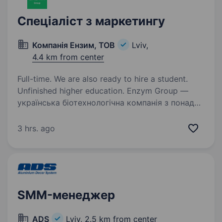
Спеціаліст з маркетингу
Компанія Ензим, ТОВ
Lviv,
4.4 km from center
Full-time. We are also ready to hire a student.
Unfinished higher education. Enzym Group —
українська біотехнологічна компанія з понад
30-річним досвідом у розробці інгредієнтів
на основі дріжджів. Ми працюємо на
3 hrs. ago
міжнародних ринках та створюємо рішення
для харчової промисловості
та тваринництва…
SMM-менеджер
ADS
Lviv,
2.5 km from center