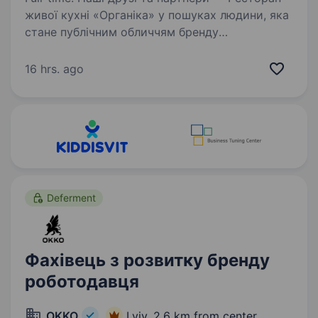
живої кухні «Органіка» у пошуках людини, яка
стане публічним обличчям бренду
та допоможе розвивати його далеко
за межами одного закладу. Якщо ви вмієте
16 hrs. ago
створювати контент, впевнено…
Deferment
Фахівець з розвитку бренду
роботодавця
OKKO
Lviv,
2.6 km from center