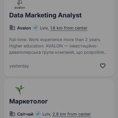
Data Marketing Analyst
Avalon
Lviv,
1.8 km from center
Full-time. Work experience more than 2 years.
Higher education. AVALON — інвестиційно-
девелоперська група компаній, що розробляє
та реалізовує високоякісні проекти
нерухомості. Ми розбудовуємо місто,
yesterday
наповнючи його як новими трендами, так і
відновлюючи традиційний стиль міста…
Маркетолог
Світчай
Lviv,
2.8 km from center