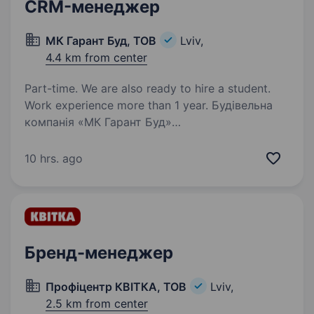
CRM-менеджер
МК Гарант Буд, ТОВ
Lviv,
4.4 km from center
Part-time. We are also ready to hire a student.
Work experience more than 1 year. Будівельна
компанія «МК Гарант Буд»
(https://mkgarantbud.com/) відкриває вакансію
CRM-менеджера. Обов’язки: ведення сайту,
10 hrs. ago
сторінок в соцмережах, месенджерах тощо;
аналітика отриманих даних, автоматизація…
Бренд-менеджер
Профіцентр КВІТКА, ТОВ
Lviv,
2.5 km from center