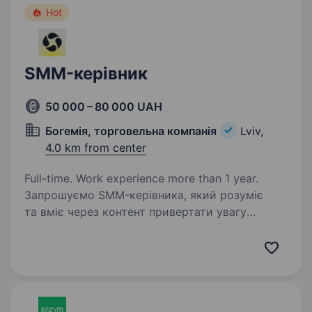
Hot
SMM-керівник
50 000 – 80 000 UAH
Богемія, торговельна компанія
Lviv,
4.0 km from center
Full-time. Work experience more than 1 year.
Запрошуємо SMM-керівника, який розуміє
та вміє через контент привертати увагу
аудиторії, збільшувати довіру до бренду
та впливати на кількість звернень за якими
буде відбуватися велика кількість продаж.
Який вміє…