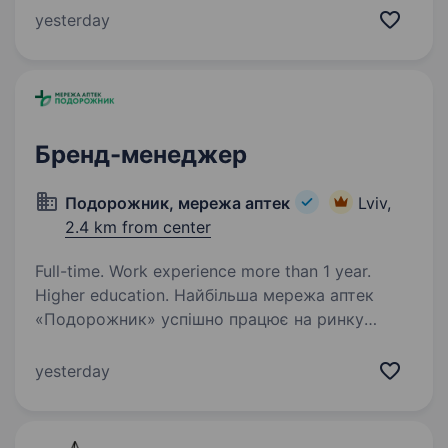
палацово-парковий комплекс, розташований
yesterday
біля Львова, що пропонує неперевершені
послуги у сфері медичного…
Бренд-менеджер
Подорожник, мережа аптек
Lviv,
2.4 km from center
Full-time. Work experience more than 1 year.
Higher education. Найбільша мережа аптек
«Подорожник» успішно працює на ринку
понад 25 років. Мережа охоплює 2300+ аптек
і понад 12 000 працівників у всіх регіонах
yesterday
України. У зв’язку з розширенням команди
в пошуках бренд-менеджера…