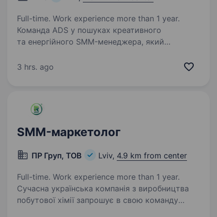
Full-time. Work experience more than 1 year.
Команда ADS у пошуках креативного
та енергійного SMM-менеджера, який
допоможе розвивати наш бренд у соціальних
мережах та залучати нових клієнтів!
3 hrs. ago
Що потрібно робити? участь у розробці
та реалізації SMM — стратегії;…
SMM-маркетолог
ПР Груп, ТОВ
Lviv,
4.9 km from center
Full-time. Work experience more than 1 year.
Сучасна українська компанія з виробництва
побутової хімії запрошує в свою команду
SMM-менеджера/ маркетолога Вимоги: Досвід