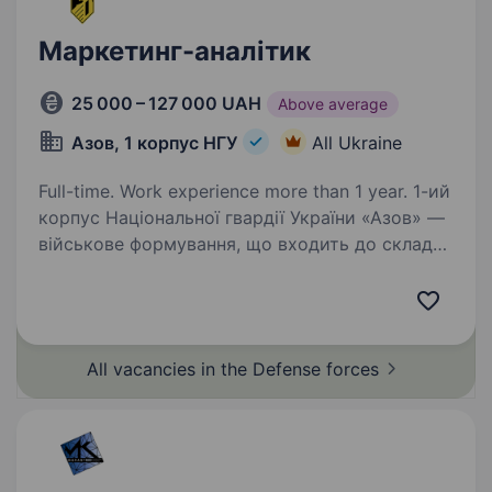
Маркетинг-аналітик
25 000 – 127 000 UAH
Above average
Азов, 1 корпус НГУ
All Ukraine
Full-time. Work experience more than 1 year. 1-ий
корпус Національної гвардії України «Азов» —
військове формування, що входить до складу
НГУ. Підрозділ збирає команду вмотивованих
фахівців, які готові бути прикладом
та працювати разом на перемогу. Обов’язки:…
All vacancies in the Defense
forces