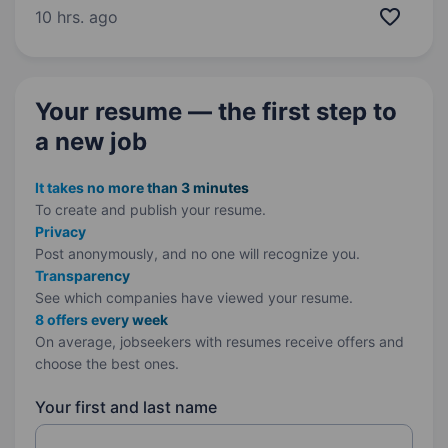
роботи SMM-менеджером або маркетологом
10 hrs. ago
від 1 року. Розуміння принципів digital-
маркетингу…
Your resume — the first step
to
a new job
It takes no more than 3 minutes
To create and publish your
resume.
Privacy
Post anonymously, and no one will recognize you.
Transparency
See which companies have viewed your resume.
8 offers every week
On average, jobseekers with resumes receive offers and
choose the best ones.
Your first and last name