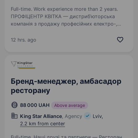
Full-time. Work experience more than 2 years.
ПРОФІЦЕНТР КВІТКА — дистриб’юторська
компанія з продажу професійних електро-,
бензоінструментів, садової техніки, ручних
інструментів та витратних матеріалів. Ми є
12 hrs. ago
офіційними дистриб’юторами BOSCH,
Klingspor, Makita,…
Бренд-менеджер, амбасадор
ресторану
88 000 UAH
Above average
King Star Alliance
, Agency
Lviv,
2.2 km from center
Full-time. Наші друзі та партнери — Ресторан