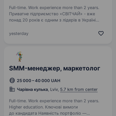
Full-time. Work experience more than 2 years.
Приватне підприємство «СВІТЧАЙ» - вже
понад 20 років є одним з лідерів в Україні
на ринку імпорту і дистрибуції продуктів
харчування та активно розвиваємо
yesterday
виробництво власних торгових марок.
Ми працюємо з кращими…
SMM-менеджер, маркетолог
25 000 – 40 000 UAH
Чарівна кулька
, Lviv,
5.7 km from center
Full-time. Work experience more than 2 years.
Higher education. Ключові вимоги
до кандидата Наявність портфоліо —