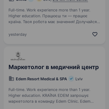
Full-time. Work experience more than 1 year.
Higher education. Працюєш ти — працює
країна. Твоя робота має значення! Долучайся
до команди ОККО, формуймо надійний тил
нашої країни разом! Шукаємо Фахівця
yesterday
з розвитку бренду роботодавця! Приєднуйся,
бо ми: офіційно і швидко приймаємо…
Маркетолог в медичний центр
Edem Resort Medical & SPA
Lviv
Full-time. Work experience more than 1 year.
Higher education. KRAЇNA EDEM запрошує
маркетолога в команду Edem Clinic. Edem
Resort Medical & SPA — престижний готельний