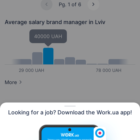
Pg. 1 of 6
Average salary brand manager
in Lviv
40000 UAH
29 000 UAH
78 000 UAH
More
Looking for a job? Download the Work.ua app!
English