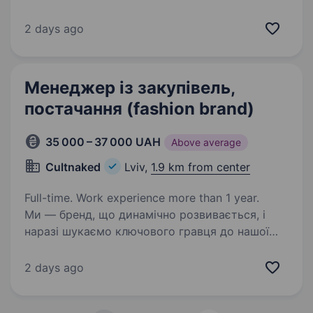
обов’язкова демонстрація успішних кейсів
(фото, змонтовані Reels/TikTok). Мобільна
2 days ago
зйомка — вміння якісно знімати на телефон у
різних умовах освітлення. Навички…
Менеджер із закупівель,
постачання (fashion brand)
35 000 – 37 000 UAH
Above average
Cultnaked
Lviv,
1.9 km from center
Full-time. Work experience more than 1 year.
Ми — бренд, що динамічно розвивається, і
наразі шукаємо ключового гравця до нашої
команди. Нам потрібна проактивна людина,
орієнтована на результат, готова брати
2 days ago
відповідальність та швидко адаптуватися
до змін.…