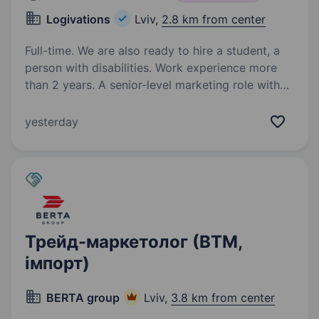
Logivations
Lviv,
2.8 km from center
Full-time. We are also ready to hire a student, a
person with disabilities. Work experience more
than 2 years. A senior-level marketing role with
broad ownership, direct access to management
and a highly attractive compensation package
yesterday
reflecting the responsibility and scope of the
position. About Logivations Logivations…
Трейд-маркетолог (ВТМ,
імпорт)
BERTA group
Lviv,
3.8 km from center