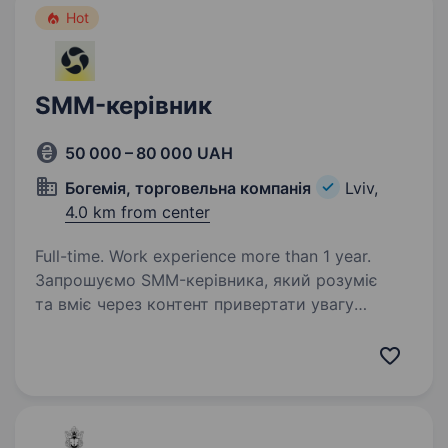
Hot
SMM-керівник
50 000 – 80 000 UAH
Богемія, торговельна компанія
Lviv,
4.0 km from center
Full-time. Work experience more than 1 year.
Запрошуємо SMM-керівника, який розуміє
та вміє через контент привертати увагу
аудиторії, збільшувати довіру до бренду
та впливати на кількість звернень за якими
буде відбуватися велика кількість продаж.
Який вміє…