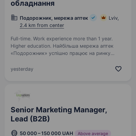
обладнання
Подорожник, мережа аптек
Lviv,
2.4 km from center
Full-time. Work experience more than 1 year.
Higher education. Найбільша мережа аптек
«Подорожник» успішно працює на ринку
понад 25 років. Мережа охоплює 2300+ аптек
і понад 12 000 працівників у всіх регіонах
yesterday
України. У зв’язку з розширенням команди
в пошуках Маркетолога (координатора…
Senior Marketing Manager,
Lead (B2B)
50 000 – 150 000 UAH
Above average