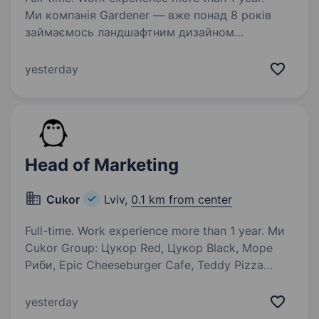
Ми компанія Gardener — вже понад 8 років
займаємось ландшафтним дизайном
та озелененням приватних і комерційних
територій. Ми ростемо, розширюємо команду
yesterday
та шукаємо помічника маркетолога, який хоче
розвиватися у сфері…
Head of Marketing
Cukor
Lviv,
0.1 km from center
Full-time. Work experience more than 1 year. Ми
Cukor Group: Цукор Red, Цукор Black, Море
Риби, Epic Cheeseburger Cafe, Teddy Pizza
Restaurant — це все про нас Ми не просто
створюємо заклади — ми будуємо бренди, які
yesterday
люблять гості. Зараз ми активно