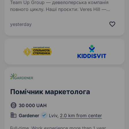
Team Up Group — девелоперська компанія
повного циклу. Наші проєкти: Veres Hill —
котеджне містечко у Карпатах Горецвіт —
новий девелоперський проєкт Woodside —
yesterday
клубний житловий будинок у Львові
та ще один…
Помічник маркетолога
30 000 UAH
Gardener
Lviv,
2.0 km from center
Full-time. Work experience more than 1 year.