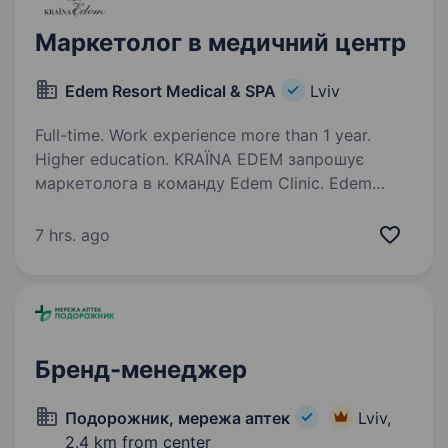
Маркетолог в медичний центр
Edem Resort Medical & SPA
Lviv
Full-time. Work experience more than 1 year.
Higher education. KRAЇNA EDEM запрошує
маркетолога в команду Edem Clinic. Edem
Resort Medical & SPA — престижний готельний
палацово-парковий комплекс, розташований
7 hrs. ago
біля Львова, що пропонує неперевершені
послуги у сфері медичного…
Бренд-менеджер
Подорожник, мережа аптек
Lviv,
2.4 km from center