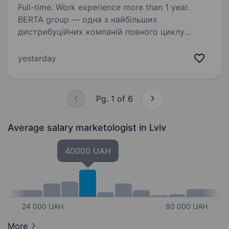
Full-time. Work experience more than 1 year.
BERTA group — одна з найбільших
дистрибуційних компаній повного циклу
на ринку FMCG України, яка має власну
логістику, рітейл та імпорт. Більше 30 років
yesterday
ми постачаємо на території 10 областей
Західної та Центральної…
Pg. 1 of 6
Average salary marketologist
in Lviv
40000 UAH
24 000 UAH
80 000 UAH
More