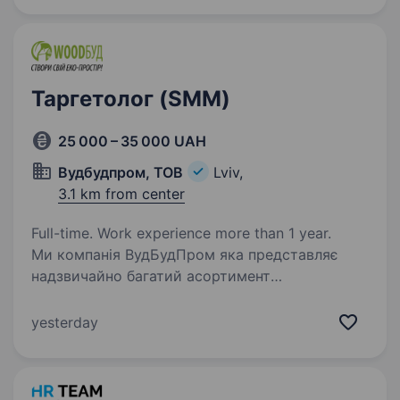
масштабуємось,…
Таргетолог (SMM)
25 000 – 35 000 UAH
Вудбудпром, ТОВ
Lviv,
3.1 km from center
Full-time. Work experience more than 1 year.
Ми компанія ВудБудПром яка представляє
надзвичайно багатий асортимент
будматеріалів на вибір (шпаклівки, фарби,
лаки, масла, віск і багато іншого). У нас амбітні
yesterday
плани, саме тому ми шукаємо Таргетологів
та Smm…