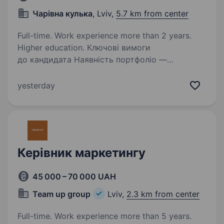
Чарівна кулька
, Lviv,
5.7 km from center
Full-time. Work experience more than 2 years.
Higher education. Ключові вимоги
до кандидата Наявність портфоліо —
обов’язкова демонстрація успішних кейсів
(фото, змонтовані Reels/TikTok). Мобільна
yesterday
зйомка — вміння якісно знімати на телефон у
різних умовах освітлення. Навички…
Керівник маркетингу
45 000 – 70 000 UAH
Team up group
Lviv,
2.3 km from center
Full-time. Work experience more than 5 years.