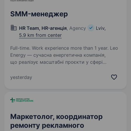
SMM-менеджер
HR Team, HR-агенція
, Agency
Lviv,
5.9 km from center
Full-time. Work experience more than 1 year. Leo
Energy — сучасна енергетична компанія,
що реалізує масштабні проєкти у сфері
електромонтажу, сонячної енергетики
та електротехнічних рішень. Ми працюємо
yesterday
з приватними, комерційними
та промисловими об'єктами й продовжуємо…
Маркетолог, координатор
ремонту рекламного