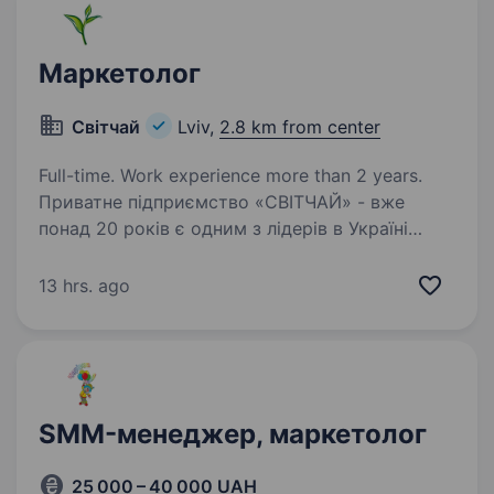
Маркетолог
Світчай
Lviv,
2.8 km from center
Full-time. Work experience more than 2 years.
Приватне підприємство «СВІТЧАЙ» - вже
понад 20 років є одним з лідерів в Україні
на ринку імпорту і дистрибуції продуктів
харчування та активно розвиваємо
13 hrs. ago
виробництво власних торгових марок.
Ми працюємо з кращими…
SMM-менеджер, маркетолог
25 000 – 40 000 UAH