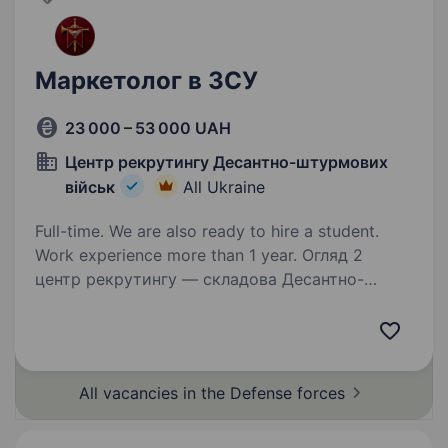
Маркетолог в ЗСУ
23 000 – 53 000 UAH
Центр рекрутингу Десантно-штурмових
військ
All Ukraine
Full-time. We are also ready to hire a student.
Work experience more than 1 year. Огляд 2
центр рекрутингу — складова Десантно-
штурмових військ ЗС України, яка допомагає
цивільним особам долучитися до підрозділів
ДШВ. Наша команда складається
з досвідчених менеджерів, які пройшли
All vacancies in the Defense
forces
службу в різних…