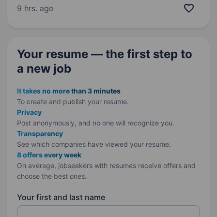
нерухомості. Ми розбудовуємо місто,
9 hrs. ago
наповнючи його як новими трендами, так і
відновлюючи традиційний стиль міста…
Your resume — the first step
to
a new job
It takes no more than 3 minutes
To create and publish your
resume.
Privacy
Post anonymously, and no one will recognize you.
Transparency
See which companies have viewed your resume.
8 offers every week
On average, jobseekers with resumes receive offers and
choose the best ones.
Your first and last name