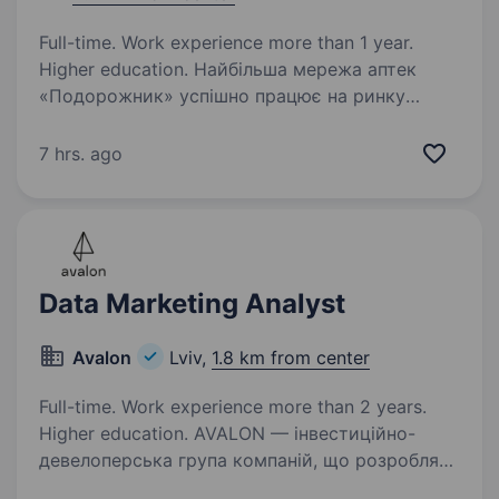
Full-time. Work experience more than 1 year.
Higher education. Найбільша мережа аптек
«Подорожник» успішно працює на ринку
понад 25 років. Мережа охоплює 2300+ аптек
і понад 12 000 працівників у всіх регіонах
7 hrs. ago
України. У зв’язку з розширенням команди
в пошуках бренд-менеджера…
Data Marketing Analyst
Avalon
Lviv,
1.8 km from center
Full-time. Work experience more than 2 years.
Higher education. AVALON — інвестиційно-
девелоперська група компаній, що розробляє
та реалізовує високоякісні проекти