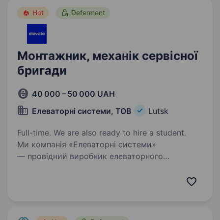
Hot
Deferment
Монтажник, механік сервісної
бригади
40 000 – 50 000 UAH
Елеваторні системи, ТОВ
Lutsk
Full-time. We are also ready to hire a student.
Ми компанія «Елеваторні системи»
— провідний виробник елеваторного
обладнання в Україні. Вже 10 років ми
допомагаємо нашим клієнтам: КERNEL, МХП,
Нібулон, Астарта-Київ, Louis Dreyfus Company,
Bunge та іншим потужним…