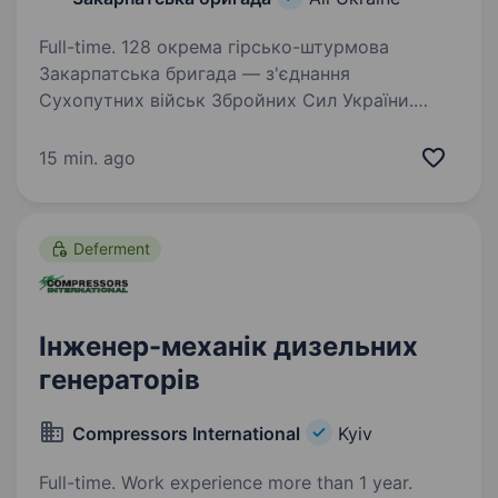
Full-time. 128 окрема гірсько-штурмова
Закарпатська бригада — з'єднання
Сухопутних військ Збройних Сил України.
Підрозділи бригади дислокуються
на території мальовничої Закарпатської
15 min. ago
області. 128 окрема гірсько-штурмова
Закарпатська…
Deferment
Інженер-механік дизельних
генераторів
Compressors International
Kyiv
Full-time. Work experience more than 1 year.