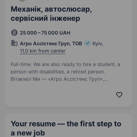
Механік, автослюсар,
сервісний інженер
25 000 – 75 000 UAH
Агро Ассістенс Груп, ТОВ
Kyiv,
11.0 km from center
Full-time. We are also ready to hire a student, a
person with disabilities, a retired person.
Вітаємо! Ми — «Агро Ассістенс Груп»,
команда, яка допомагає українським аграріям
працювати без зупинок, швидко знаходячи
якісні запчастини для провідної
сільськогосподарської техніки. Наша
робота — це стабільність…
Your resume — the first step
to
a new job