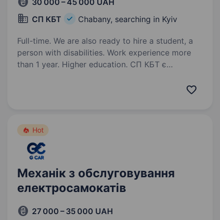
30 000 – 45 000 UAH
СП КБТ
Chabany, searching in Kyiv
Full-time. We are also ready to hire a student, a
person with disabilities. Work experience more
than 1 year. Higher education. СП КБТ є
провідною компанією у сфері обслуговування
та ремонту професійної клінігової техніки.
Зараз ми шукаємо в команду відповідального
та кваліфікованого механіка сервісного центру
для нашого офісу в місті Чабани…
Hot
Механік з обслуговування
електросамокатів
27 000 – 35 000 UAH