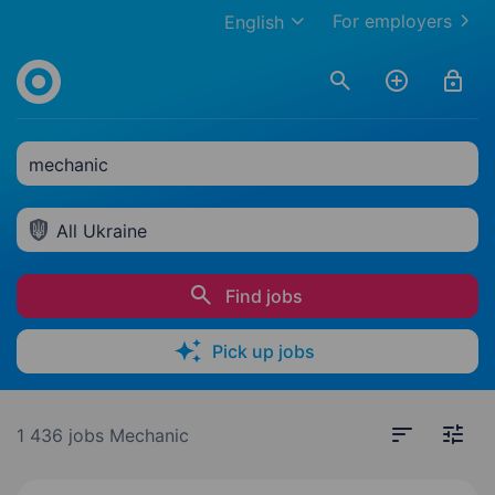
For employers
English
mechanic
All Ukraine
Find jobs
Pick up jobs
1 436 jobs
Mechanic