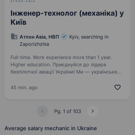
Інженер-технолог (механіка) у
Київ
Атлон Авіа, НВП
Kyiv, searching in
Zaporizhzhia
Full-time. Work experience more than 1 year.
Higher education. Приєднуйся до лідера
безпілотної авіації України! Ми — українське
науково-виробниче підприємство повного
циклу, що створює передові технології у сфері
45 min. ago
БпЛА. У зв’язку з активним розвитком
запрошуємо до команди Інженера-технолога…
Pg. 1 of 103
Average salary mechanic
in Ukraine