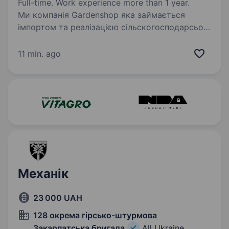
Full-time. Work experience more than 1 year.
Ми компанія Gardenshop яка займається
імпортом та реалізацією сільскогосподарсьої
техніки (трактори, мінітрактори,
мототрактори та навісне обладнання).
11 min. ago
Запрошуємо до нашої команди Слюсара-
механіка. Що потрібно…
Механік
23 000 UAH
128 окрема гірсько-штурмова
Закарпатська бригада
All Ukraine