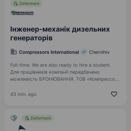
Deferment
Інженер-механік дизельних
генераторів
Compressors International
Chernihiv
Full-time. We are also ready to hire a student.
Для працівників компанії передбачено
можливість БРОНЮВАННЯ. ТОВ «Компрессорс
Інтернешнл» — інжинірингова компанія з понад
25-річним досвідом у сфері промислових
43 min. ago
енергетичних рішень.Ми є офіційним дилером
дизельних…
Deferment