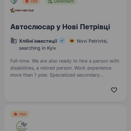
Hot
Deferment
Автослюсар у Нові Петрівці
Хлібні інвестиції
Novi Petrivtsi,
searching in Kyiv
Full-time. We are also ready to hire a person with
disabilities, a retired person. Work experience
more than 1 year. Specialized secondary
education. ТОВ «Перший Cтоличний
Хлібозавод» — підприємство, що входить
до складу Групи Компаній «Хлібні Інвестиції»
(виробництво хлібобулочних виробів)
запрошує на роботуАвтослюсаря Задачі:
Hot
Діагностика та ремонт автомобілів…