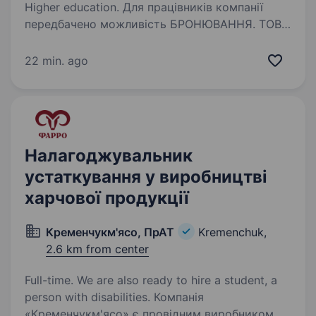
Higher education. Для працівників компанії
передбачено можливість БРОНЮВАННЯ. ТОВ
«Компрессорс Інтернешнл» — інжинірингова
компанія з понад 25-річним досвідом у сфері
22 min. ago
промислових енергетичних рішень.Ми є
офіційним дилером дизельних…
Налагоджувальник
устаткування у виробництві
харчової продукції
Кременчукм'ясо, ПрАТ
Kremenchuk,
2.6 km from center
Full-time. We are also ready to hire a student, a
person with disabilities. Компанія
«Кременчукм'ясо» є провідним виробником