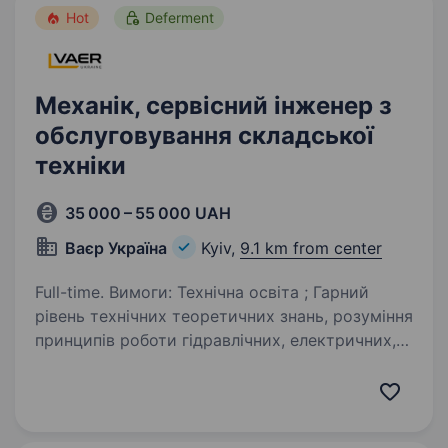
Hot
Deferment
Механік, сервісний інженер з
обслуговування складської
техніки
35 000 – 55 000 UAH
Ваєр Україна
Kyiv,
9.1 km from center
Full-time. Вимоги: Технічна освіта ; Гарний
рівень технічних теоретичних знань, розуміння
принципів роботи гідравлічних, електричних,
механічних систем та вузлів; Наявність
водійського посвідчення категорії «В»
бажання…