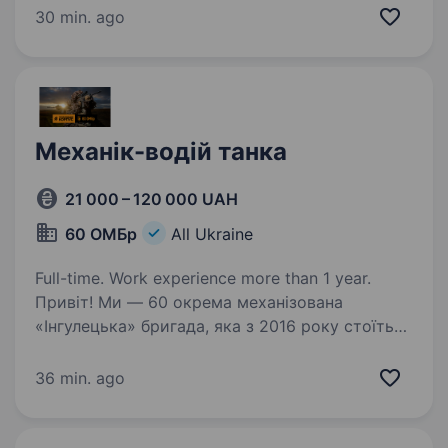
військових операцій та забезпечити
30 min. ago
безперебійну роботу ударних безпілотних…
Механік-водій танка
21 000 – 120 000 UAH
60 ОМБр
All Ukraine
Full-time. Work experience more than 1 year.
Привіт! Ми — 60 окрема механізована
«Інгулецька» бригада, яка з 2016 року стоїть
на захисті нашої країни, демонструючи силу,
мужність та відвагу. Якщо ти готовий
36 min. ago
долучитися до нашої команди, стати
частиною великої…