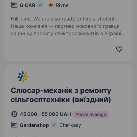
G CAR
Rivne
Full-time. We are also ready to hire a student.
Наша компанія — партнер основного гравця
на ринку прокату електросамокатів в Україні
— Компанії Bolt відкриває в місті Рівне
конкурс на вакансію — Механік з ремонту
електросамокатів. Можемо запропонувати
роботу…
Слюсар-механік з ремонту
сільгосптехніки (виїздний)
45 000 – 55 000 UAH
Above average
Gardenshop
Cherkasy