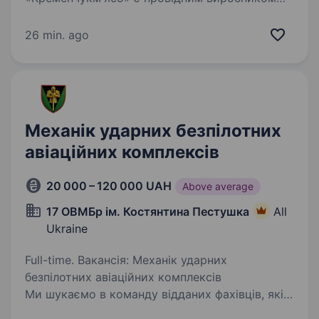
та постачальником м’ясних продуктів
в Україні. Наша компанія займається
26 min. ago
виробництвом та реалізацією якісних м’ясних
продуктів, що задовольняють вимоги наших
клієнтів…
Механік ударних безпілотних
авіаційних комплексів
20 000 – 120 000 UAH
Above average
17 ОВМБр ім. Костянтина Пестушка
All
Ukraine
Full-time. Вакансія: Механік ударних
безпілотних авіаційних комплексів
Ми шукаємо в команду відданих фахівців, які
мають бажання долучитися до важливих