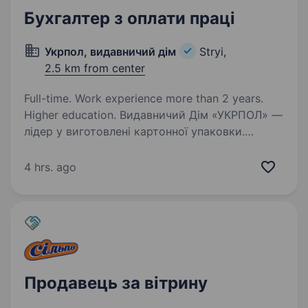
Бухгалтер з оплати праці
Укрпол, видавничий дім
Stryi,
2.5 km from center
Full-time. Work experience more than 2 years.
Higher education. Видавничий Дім «УКРПОЛ» —
лідер у виготовлені картонної упаковки.
Запрошуємо на роботу БУХГАЛТЕРА зоплати
праці!!! Вимоги: Знання законодавства в сфері
4 hrs. ago
бухгалтерського і податкового обліку; Вільне
володіння…
Продавець за вітрину