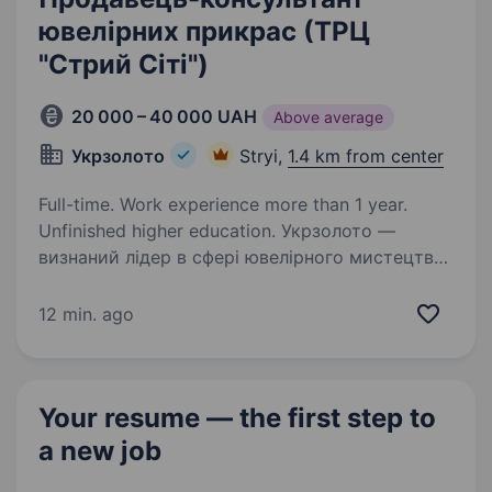
ювелірних прикрас (ТРЦ
"Стрий Сіті")
20 000 – 40 000 UAH
Above average
Укрзолото
Stryi,
1.4 km from center
Full-time. Work experience more than 1 year.
Unfinished higher education. Укрзолото —
визнаний лідер в сфері ювелірного мистецтва,
що отримує нагороди за якість та сервіс
Зараз ми в пошуку продавця-консультанта ,
12 min. ago
що доповнить нашу команду професіоналів
Ми пропонуємо: Графік роботи:…
Your resume — the first step
to
a new job