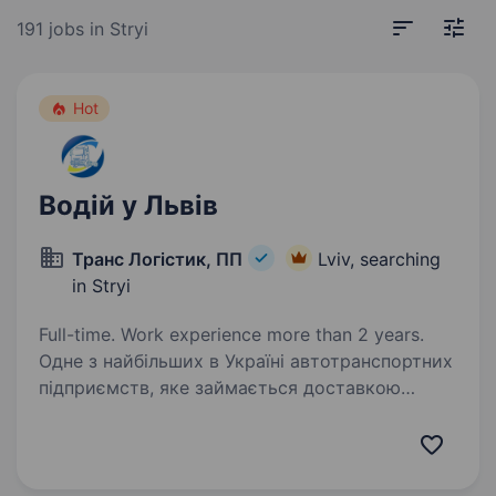
191 jobs
in Stryi
Hot
Водій у Львів
Транс Логістик, ПП
Lviv, searching
in Stryi
Full-time. Work experience more than 2 years.
Одне з найбільших в Україні автотранспортних
підприємств, яке займається доставкою
продуктів харчування, ПП «ТРАНС ЛОГІСТИК»,
запрошує на роботу водіїв вантажних
автомобілів. Побажання до досвіду і
професійних навиків…