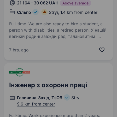
21 164 – 30 062 UAH
Above average
Сільпо
Stryi,
1.4 km from center
Full-time. We are also ready to hire a student, a
person with disabilities, a retired person. У нашій
великій родині завжди раді талановитим і
наполегливим! Тож якщо ви енергійні, ввічливі,
вам подобається спілкуватися з людьми —
7 hrs. ago
приєднуйтеся! Вашими основними
обов’язками будуть: Люб’язне
обслуговування…
Інженер з охорони праці
Галичина-Захід, ТзОВ
Stryi,
9.6 km from center
Full-time. Work experience more than 2 years.