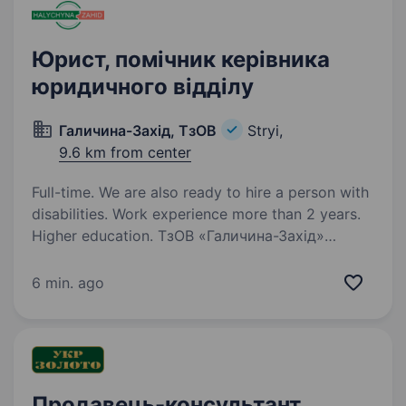
Юрист, помічник керівника
юридичного відділу
Галичина-Захід, ТзОВ
Stryi,
9.6 km from center
Full-time. We are also ready to hire a person with
disabilities. Work experience more than 2 years.
Higher education. ТзОВ «Галичина-Захід»
аграрна компанія з іноземними інвестиціями.
Основними напрямками діяльності є
6 min. ago
тваринництво (вирощування свиней)
та рослинництво. Підприємство розташоване
у с.Кавсько, Стрийського р-ну, Львівської…
Продавець-консультант