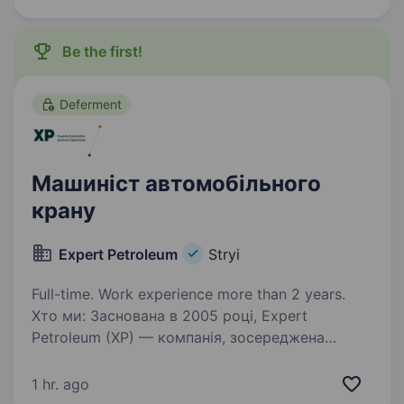
хронічних захворювань Наявність…
Be the first!
Deferment
Машиніст автомобільного
крану
Expert Petroleum
Stryi
Full-time. Work experience more than 2 years.
Хто ми: Заснована в 2005 році, Expert
Petroleum (XP) — компанія, зосереджена
на родовищах нафти та газу, які знаходяться
на пізній стадії розробки, щоб зробити їх
1 hr. ago
безпечнішими, екологічнішими,