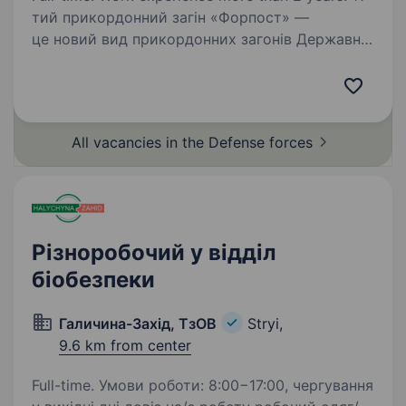
тий прикордонний загін «Форпост» —
це новий вид прикордонних загонів Державної
прикордонної служби України, які
відзначаються особливим організаційним
підходом та функціональним призначенням.
Новостворені загони…
All vacancies in the Defense
forces
Різноробочий у відділ
біобезпеки
Галичина-Захід, ТзОВ
Stryi,
9.6 km from center
Full-time. Умови роботи: 8:00−17:00, чергування