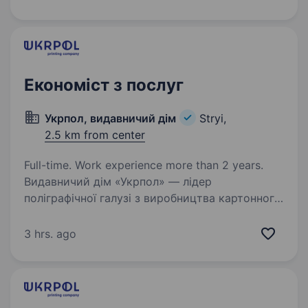
— це франчайзингова мережа мобільної…
Економіст з послуг
Укрпол, видавничий дім
Stryi,
2.5 km from center
Full-time. Work experience more than 2 years.
Видавничий дім «Укрпол» — лідер
поліграфічної галузі з виробництва картонного
та гнучкого паковання для українських та
європейських брендів. ЗАПРОШУЄМО НА
3 hrs. ago
РОБОТУ Економіста по послугах !!! Обов’язки:
ціноутворення…