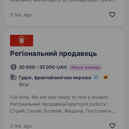
ESKARO. Ми створюємо якісні лакофарбові
матеріали, які допомагають наповнити життя
2 hrs. ago
яскравими кольорами та зробити будинок і
робочий…
Регіональний продавець
30 000 – 35 000 UAH
Above average
Гудок, франчайзингова мережа
Stryi
Full-time. We are also ready to hire a student.
Регіональний продавецьТериторія роботи:
Стрий, Сколе, Болехів, Жидачів, Пустомити,
Ходорів Зарплата: 30 000 — 35 000 грн + % від
продажів та премії Мережа магазинів «Гудок»
2 hrs. ago