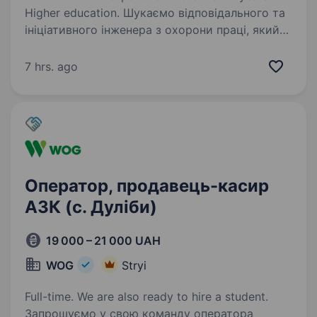
Higher education. Шукаємо відповідального та
ініціативного інженера з охорони праці, який
легко комунікує з людьми, вміє пояснювати
та знаходити спільну мову з колегами. Для нас
7 hrs. ago
важливі не лише професійні знання, а й
відкритість,…
Оператор, продавець-касир
АЗК (с. Дуліби)
19 000 – 21 000 UAH
WOG
Stryi
Full-time. We are also ready to hire a student.
Запрошуємо у свою команду оператора