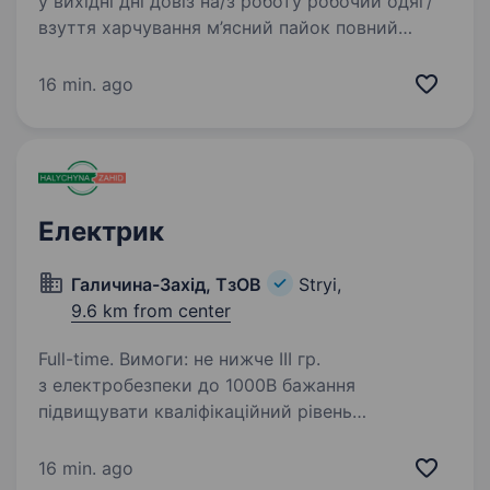
у вихідні дні довіз на/з роботу робочий одяг/
взуття харчування м’ясний пайок повний
соцпакет медичне страхування Обов’язки
Виконання різних завдань від керівника…
16 min. ago
Електрик
Галичина-Захід, ТзОВ
Stryi,
9.6 km from center
Full-time. Вимоги: не нижче III гр.
з електробезпеки до 1000В бажання
підвищувати кваліфікаційний рівень
категорична заборона на утримування свиней
в домашньому господарстві відсутність
16 min. ago