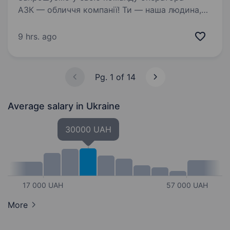
АЗК — обличчя компанії! Ти — наша людина,
якщо: ти привітний, відкритий до спілкування
та готовий допомагати людям хочеш
9 hrs. ago
працювати в команді і цінуєш підтримку колег
бажаєш…
Pg. 1 of 14
Average salary
in Ukraine
30000 UAH
17 000 UAH
57 000 UAH
More