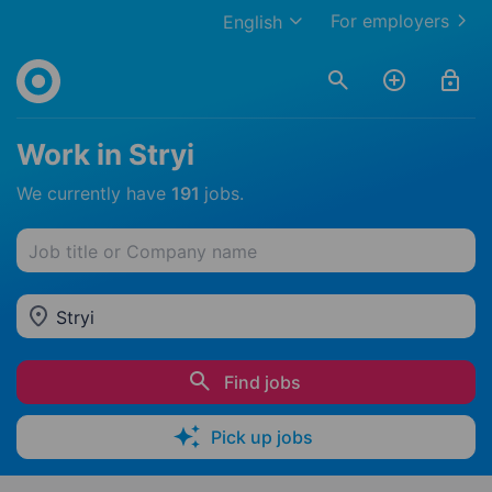
For employers
English
Work in Stryi
We currently have
191
jobs.
Job title or Company name
Stryi
Find jobs
Pick up jobs