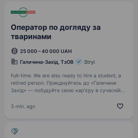
Оператор по догляду за
тваринами
25 000 – 40 000 UAH
Галичина-Захід, ТзОВ
Stryi
Full-time. We are also ready to hire a student, a
retired person. Приєднуйтесь до «Галичини
Захід» — побудуйте свою кар'єру в сучасній
європейській компанії «Галичина Захід» —
це сучасна данська сільськогосподарська
3 min. ago
компанія, розташована на заході України.
Ми займаємося свинарством…