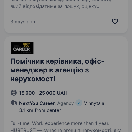
який відповідатиме за пошук, оцінку
та супровід об'єктів нерухомості для потреб
бізнесу. Ми шукаємо активного спеціаліста,
3 days ago
який вміє вести переговори, аналізувати
ринок та супроводжувати…
Помічник керівника, офіс-
менеджер в агенцію з
нерухомості
18 000 – 25 000 UAH
NextYou Career
, Agency
Vinnytsia,
3.1 km from center
Full-time. Work experience more than 1 year.
HUBTRUST — сучасна агенція нерухомості, яка