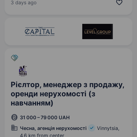
проєктів ввела в експлуатацію понад 140 тис.
3 days ago
м2 в пайплайні проєктів на 416 300 м2. Ми…
Рієлтор, менеджер з продажу,
оренди нерухомості (з
навчанням)
31 000 – 79 000 UAH
Чесна, агенція нерухомості
Vinnytsia,
4.6 km from center