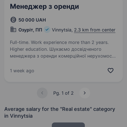
Менеджер з оренди
50 000 UAH
Озуріт, ПП
Vinnytsia,
2.3 km from center
Full-time. Work experience more than 2 years.
Higher education. Шукаємо досвідченого
менеджера з оренди комерційної нерухомості,
який вміє швидко досягати результату. НАШЕ
ЗАВДАННЯ: у найкоротші терміни заповнити
1 week ago
орендарями великі торгові площі 3-го та 4-го
поверхів. МИ ПРОПОНУЄМО:…
Pg. 1 of 2
Average salary for the "Real estate" category
in Vinnytsia