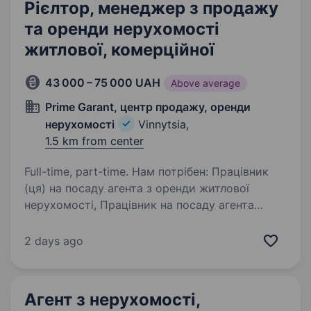
Рієлтор, менеджер з продажу
та оренди нерухомості
житлової, комерційної
43 000 – 75 000 UAH
Above average
Prime Garant, центр продажу, оренди
нерухомості
Vinnytsia,
1.5 km from center
Full-time, part-time. Нам потрібен: Працівник
(ця) на посаду агента з оренди житлової
нерухомості, Працівник на посаду агента
з оренди продажу комерційної і житлової
нерухомості. Ми даємо можливість людям без
2 days ago
досвіду спробувати…
Агент з нерухомості,