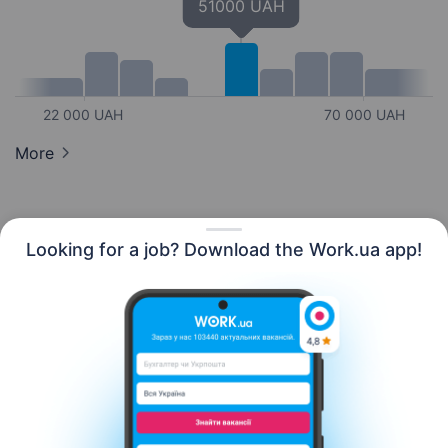
51000 UAH
22 000 UAH
70 000 UAH
More
Looking for a job? Download the Work.ua app!
English
Resources
Contact us
About us
Сareer