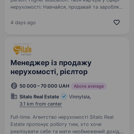
нерухомості: Навчайся, продавай та заробляй
без обмежень! Бачиш наші вакансії часто?
Це не тому, що хтось іде, а тому,
4 days ago
що ми стрімко зростаємо! Ми шукаємо тих,
хто хоче змінити своє життя, отримати…
Менеджер із продажу
нерухомості, рієлтор
50 000 – 70 000 UAH
Above average
Sitalo Real Estate
Vinnytsia,
3.1 km from center
Full-time. Агентство нерухомості Sitalo Real
Estate пропонує роботу тим, хто хоче
реалізувати себе та мати необмежений дохід.