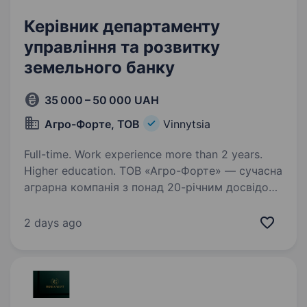
Керівник департаменту
управління та розвитку
земельного банку
35 000 – 50 000 UAH
Агро-Форте, ТОВ
Vinnytsia
Full-time. Work experience more than 2 years.
Higher education. ТОВ «Агро-Форте» — сучасна
аграрна компанія з понад 20-річним досвідом
роботи, що спеціалізується на вирощуванні
зернових і технічних культур, розвитку
2 days ago
насінництва, зберіганні та реалізації
сільськогосподарської…