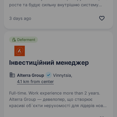
росте та будує сильну внутрішню систему
роботи. Для нас офіс-менеджер — це не
«додаткова людина в офісі», а важлива
3 days ago
частина команди, яка допомагає всім
процесам працювати…
Deferment
Інвестиційний менеджер
Alterra Group
Vinnytsia,
4.1 km from center
Full-time. Work experience more than 2 years.
Alterra Group — девелопер, що створює
красиві об`єкти нерухомості для лідерів нової
формації. Компанія автор 9 девелоперських