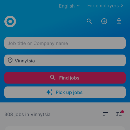
For employers
English
Job title or Company name
Vinnytsia
Find jobs
Pick up jobs
308 jobs
in Vinnytsia