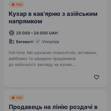
Hot
Кухар в кав'ярню з азійським
напрямком
20 000 – 24 000 UAH
Бегемоті
Vinnytsia
Full-time. Ми шукаємо повнолітніх, активних,
вайбових та швидких працівників
до азійського закладу на кухню
на приготування онігірі Графік 4−5 робочих дні
на тиждень з 8:00−18:00 Досвід роботи
не обов’язковим, але буде перевагою,…
Hot
Продавець на лінію роздачі в