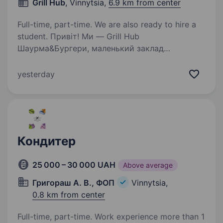
Grill Hub
, Vinnytsia,
6.9 km from center
Full-time, part-time. We are also ready to hire a
student. Привіт! Ми — Grill Hub
Шаурма&Бургери, маленький заклад
з великим серцем. Вже 4 роки ми радіємо
можливості радувати наших гостей смачними
yesterday
бургерами та ароматною шаурмою, а тепер
шукаємо кухаря шаурми, який приєднається…
Кондитер
25 000 – 30 000 UAH
Above average
Григораш А. В., ФОП
Vinnytsia,
0.8 km from center
Full-time, part-time. Work experience more than 1