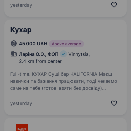
України, Європи і США та забезпечує
yesterday
постійною і надійною роботою понад 1200
працівників…
Кухар
45 000 UAH
Above average
Ларіна О.О., ФОП
Vinnytsia,
2.4 km from center
Full-time. КУХАР Суші бар KALIFORNIA Маєш
навички та бажання працювати, тоді чекаємо
саме на тебе (готові взяти без досвіду)
Ми пропонуємо: • 40000−45000 ГРН / МІСЯЦЬ
1800−2000 грн/зміна + бонуси та персональні
yesterday
знижки…