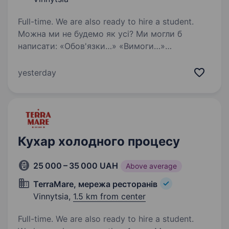
Full-time. We are also ready to hire a student.
Можна ми не будемо як усі? Ми могли б
написати: «Обов'язки…» «Вимоги…»
«Ми пропонуємо…» Але ти вже прочитав
десять таких вакансій сьогодні. Тому ось що
yesterday
дійсно важливо. Ми шукаємо людину. Не
«ідеального кухаря».…
Кухар холодного процесу
25 000 – 35 000 UAH
Above average
TerraMare, мережа ресторанів
Vinnytsia,
1.5 km from center
Full-time. We are also ready to hire a student.