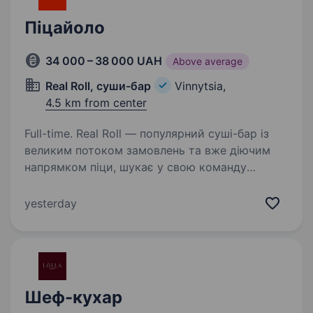
Піцайоло
34 000 – 38 000 UAH
Above average
Real Roll, суши-бар
Vinnytsia,
4.5 km from center
Full-time. Real Roll — популярний суші-бар із
великим потоком замовлень та вже діючим
напрямком піци, шукає у свою команду
піцайоло. Якщо ти давно мріяв працювати
на кухні, любиш готувати або хочеш навчитись
yesterday
цьому — ми готові…
Шеф-кухар