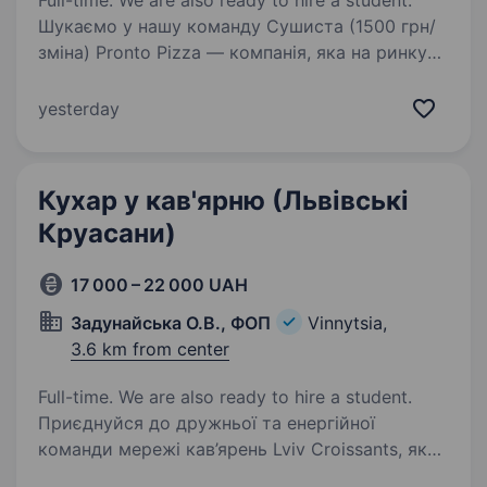
Full-time. We are also ready to hire a student.
Шукаємо у нашу команду Сушиста (1500 грн/
зміна) Pronto Pizza — компанія, яка на ринку
з 2011 року. На сьогодні це 370 класних людей
в 11-ти містах України, які працюють над тим,
yesterday
щоб нашим гостям смакували піца…
Кухар у кав'ярню (Львівські
Круасани)
17 000 – 22 000 UAH
Задунайська О.В., ФОП
Vinnytsia,
3.6 km from center
Full-time. We are also ready to hire a student.
Приєднуйся до дружньої та енергійної
команди мережі кав’ярень Lviv Croissants, яка
вже понад 10 років успішно працює на ринках