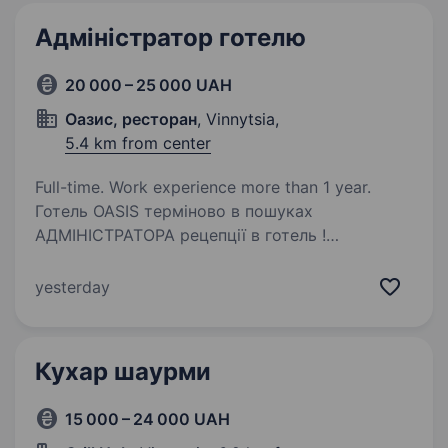
Адміністратор готелю
20 000 – 25 000 UAH
Оазис, ресторан
, Vinnytsia,
5.4 km from center
Full-time. Work experience more than 1 year.
Готель OASIS терміново в пошуках
АДМІНІСТРАТОРА рецепції в готель !
Ми пропонуємо: Дружній та підтримуючий
колектив, комфортні умови праці. Заробітну
yesterday
плату 2500 грн за добу. Гнучкий графік роботи:
чергування…
Кухар шаурми
15 000 – 24 000 UAH