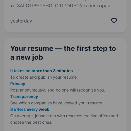
та ЗАГОТІВЕЛЬНОГО ПРОЦЕСУ в ресторан
авторської кухні OASIS ! за адресою Рибацька
1 Б Обов’язки: Підготовка продуктів
yesterday
до процесу приготування; Здійснення процесу
приготування…
Your resume — the first step
to
a new job
It takes no more than 3 minutes
To create and publish your
resume.
Privacy
Post anonymously, and no one will recognize you.
Transparency
See which companies have viewed your resume.
8 offers every week
On average, jobseekers with resumes receive offers and
choose the best ones.