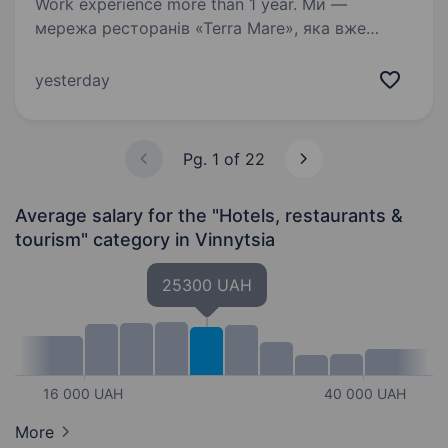
Work experience more than 1 year. Ми —
мережа ресторанів «Terra Mare», яка вже
багато років тішить мешканців та гостей
Вінниці смачною кухнею та затишною
yesterday
атмосферою. У зв’язку з активним сезоном
та розширенням команди, ми шукаємо
майстра своєї справи —…
Pg. 1 of 22
Average salary for the "Hotels, restaurants &
tourism" category
in Vinnytsia
25300 UAH
16 000 UAH
40 000 UAH
More