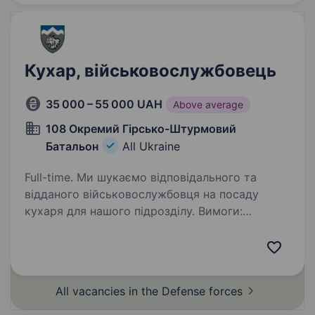
Кухар, військовослужбовець
35 000 – 55 000 UAH
Above average
108 Окремий Гірсько-Штурмовий
Батальон
All Ukraine
Full-time. Ми шукаємо відповідального та
відданого військовослужбовця на посаду
кухаря для нашого підрозділу. Вимоги:
Відповідальність, організованість, швидкість
в приготуванні їжі; Знання основ кулінарії.
Обов’язки:…
All vacancies in the Defense
forces