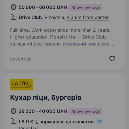
50 000 – 60 000 UAH
Above average
Drive Club
, Vinnytsia,
4.3 km from center
Full-time. Work experience more than 2 years.
Higher education. Привіт! Ми — Drive Club,
затишний ресторанно-готельний комплекс,
де кожна страва створюється з любов’ю і
натхненням. Якщо ти мрієш працювати там, де
yesterday
цінують якість, творчість і командний дух, і
хочеш керувати кухнею,…
Кухар піци, бургерів
28 000 – 40 000 UAH
Above average
LA П'ЄЦ, нормальна доставка їжі
Vinnytsia