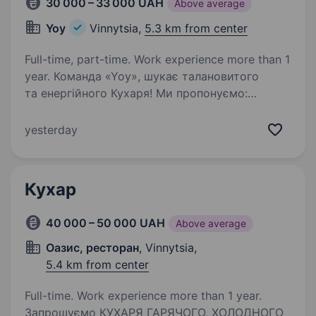
30 000 – 33 000 UAH
Above average
Yoy
Vinnytsia,
5.3 km from center
Full-time, part-time. Work experience more than 1
year. Команда «Yoy», шукає талановитого
та енергійного Кухаря! Ми пропонуємо:
Гнучкий графік роботи: 3/3, 4/2, 4/3
(договірний) з 10:00 до 23:00 Безкоштовне 2-х
yesterday
разове харчування Своєчасна виплата
заробітної…
Кухар
40 000 – 50 000 UAH
Above average
Оазис, ресторан
, Vinnytsia,
5.4 km from center
Full-time. Work experience more than 1 year.
Запрошуємо КУХАРЯ ГАРЯЧОГО, ХОЛОДНОГО