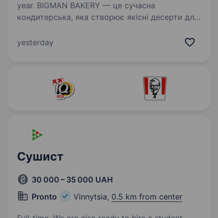
year. BIGMAN BAKERY — це сучасна
кондитерська, яка створює якісні десерти для
ресторанів, кав’ярень, ресторанів та бізнесів.
Запрошуємо на роботу кондитера Кого
yesterday
ми шукаємо: організовану, відповідальну
людину, яка любить…
Сушист
30 000 – 35 000 UAH
Pronto
Vinnytsia,
0.5 km from center