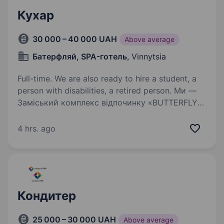
Кухар
30 000 – 40 000 UAH
Above average
Батерфляй, SPA-готель
, Vinnytsia
Full-time. We are also ready to hire a student, a
person with disabilities, a retired person. Ми —
Заміський комплекс відпочинку «BUTTERFLY
SPA-HOTEL», затишний SPA-готель
з багаторічним досвідом роботи,
4 hrs. ago
розташований у 20 км від Вінниці (с.Садове,
Літинський р-н). Запрошуємо до нашої
дружньої команди кухаря,…
Кондитер
25 000 – 30 000 UAH
Above average