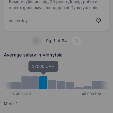
Вимоги: Дівчина від 20 років Досвід роботи
в ресторанному господарстві Пунктуальність
та добросовісність Умови роботи: Графік 5/2,
4/2 з 12:00 до 21:30 Заробітна плата 1000 грн
yesterday
зміна +1% від каси…
Pg. 1 of 24
Average salary
in Vinnytsia
27000 UAH
16 000 UAH
48 000 UAH
More