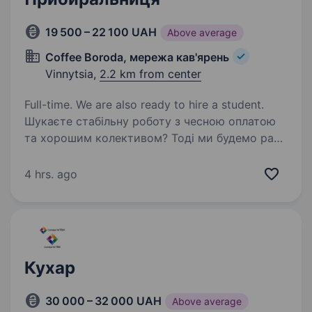
19 500 – 22 100 UAH
Above average
Coffee Boroda, мережа кав'ярень
Vinnytsia,
2.2 km from center
Full-time. We are also ready to hire a student.
Шукаєте стабільну роботу з чесною оплатою
та хорошим колективом? Тоді ми будемо раді
познайомитися! У міське кафеCOFFEE BORODA
потрібна господиня — людина, яка любить
4 hrs. ago
порядок і хоче працювати в дружній
атмосфері…
Кухар
30 000 – 32 000 UAH
Above average