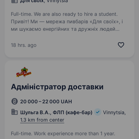
Для своїх
, Vinnytsia
Full-time. We are also ready to hire a student.
Привіт! Ми — мережа пивбарів «Для своїх», і
ми шукаємо енергійних та дружніх людей
до нашої команди у Вінниці. Якщо тобі цікаво
працювати в атмосфері живого спілкування,
18 hrs. ago
навчатися новому та розвиватися разом
з колективом —…
Адміністратор доставки
20 000 – 22 000 UAH
Шульга В.А., ФЛП (кафе-бар)
Vinnytsia,
1.3 km from center
Full-time. Work experience more than 1 year.