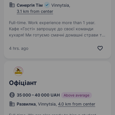
Синергія Тім
Vinnytsia,
3.1 km from center
Full-time. Work experience more than 1 year.
Кафе «Гості» запрошує до своєї команди
кухаря! Ми готуємо смачні домашні страви та
цінуємо затишну атмосферу. Вінниця, ТРЦ
«Мегамолл», 3-й поверх (вул. 600-річчя, 17)
4 hrs. ago
Познайомитися з меню можна за посиланням:
https://www.instagram.com/gosti.vn?
igsh=cmM5M
Офіціант
35 000 – 40 000 UAH
Above average
Развилка
, Vinnytsia,
4.0 km from center