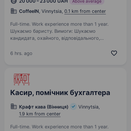
20 000 – 23 000 UAH
Above average
CoffeeIN
, Vinnytsia,
0.1 km from center
Full-time. Work experience more than 1 year.
Шукаємо баристу. Вимоги: Шукаємо
кандидата, охайного, відповідального,
пунктуального, комунікабельного.
Розглядаємо кандидатів з досвідом від 3
6 hrs. ago
місяців. Умови роботи: Заробітна плата
нараховується кожного дня,…
Касир, помічник бухгалтера
Крафт кава (Вінниця)
Vinnytsia,
1.9 km from center
Full-time. Work experience more than 1 year.