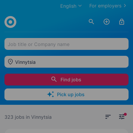
For employers
English
Job title or Company name
Vinnytsia
Find jobs
Pick up jobs
323 jobs
in Vinnytsia