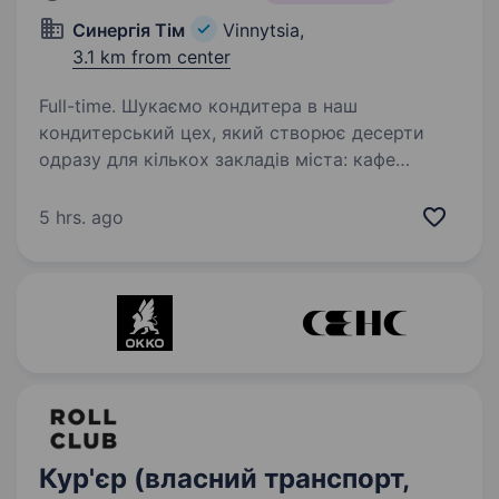
Синергія Тім
Vinnytsia,
3.1 km from center
Full-time. Шукаємо кондитера в наш
кондитерський цех, який створює десерти
одразу для кількох закладів міста: кафе
«Гості» ресторан «Острів» дитячий комплекс
Tiп-Toп розважальний клмплекс «Люди Fusion
5 hrs. ago
Place» Цех…
Кур'єр (власний транспорт,