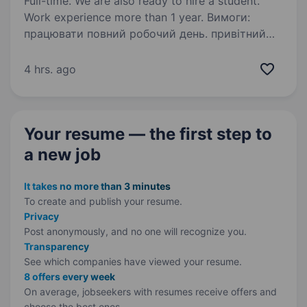
Full-time. We are also ready to hire a student.
Work experience more than 1 year. Вимоги:
працювати повний робочий день. привітний
та має почуття гумору. стресостійкий,
відповідальний, комунікабельний, охайний
4 hrs. ago
вигляд. Умови роботи: з 09:00 по 22:00, зміна
3\3 Є вечірній трансфер…
Your resume — the first step
to
a new job
It takes no more than 3 minutes
To create and publish your
resume.
Privacy
Post anonymously, and no one will recognize you.
Transparency
See which companies have viewed your resume.
8 offers every week
On average, jobseekers with resumes receive offers and
choose the best ones.