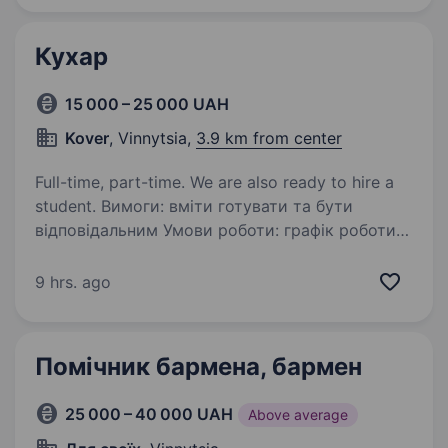
Кухар
15 000 – 25 000 UAH
Kover
, Vinnytsia,
3.9 km from center
Full-time, part-time. We are also ready to hire a
student. Вимоги: вміти готувати та бути
відповідальним Умови роботи: графік роботи
кухні з 15:00−23:00 Обов’язки: чистота
та швидка віддача страв
9 hrs. ago
Помічник бармена, бармен
25 000 – 40 000 UAH
Above average