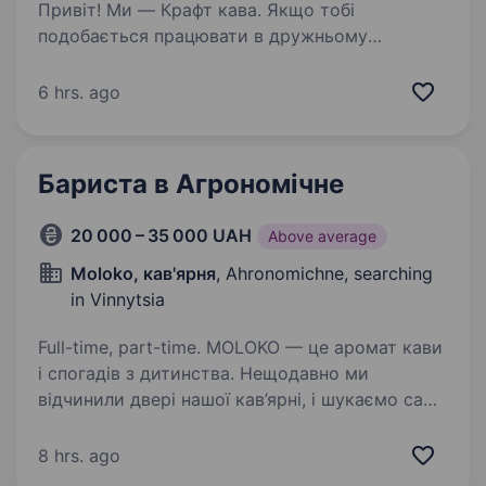
Привіт! Ми — Крафт кава. Якщо тобі
подобається працювати в дружньому
колективі, любиш спілкуватися з людьми і
хочеш розвиватися у сфері обслуговування
6 hrs. ago
та бухгалтерії — ми радо запрошуємо тебе
приєднатися до нашої…
Бариста в Агрономічне
20 000 – 35 000 UAH
Above average
Moloko, кав'ярня
, Ahronomichne, searching
in Vinnytsia
Full-time, part-time. MOLOKO — це аромат кави
і спогадів з дитинства. Нещодавно ми
відчинили двері нашої кав’ярні, і шукаємо саме
тебе, частинку нашої команди. Любиш каву,
щирі розмови та створювати затишок навколо
8 hrs. ago
себе? Тоді ти саме…