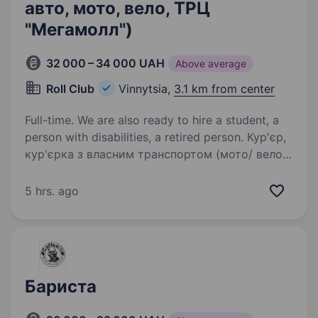
авто, мото, вело, ТРЦ
"Мегамолл")
32 000 – 34 000 UAH
Above average
Roll Club
Vinnytsia,
3.1 km from center
Full-time. We are also ready to hire a student, a
person with disabilities, a retired person. Кур'єр,
кyр'єрка з власним транспортом (мото/ вело)
У ROLL CLUB — ДОСТАВЛЯЙ СМАК ТА ГАРНИЙ
НАСТРІЙ! Привіт! Ми — Roll Club, міжнародна
5 hrs. ago
мережа доставки суші та закладів нового
покоління. Уже 14+ років ми змінюємо…
Бариста