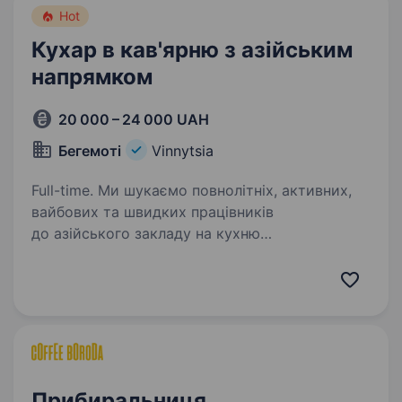
Hot
Кухар в кав'ярню з азійським
напрямком
20 000 – 24 000 UAH
Бегемоті
Vinnytsia
Full-time. Ми шукаємо повнолітніх, активних,
вайбових та швидких працівників
до азійського закладу на кухню
на приготування онігірі Графік 4−5 робочих дні
на тиждень з 8:00−18:00 Досвід роботи
не обов’язковим, але буде перевагою,…
Прибиральниця