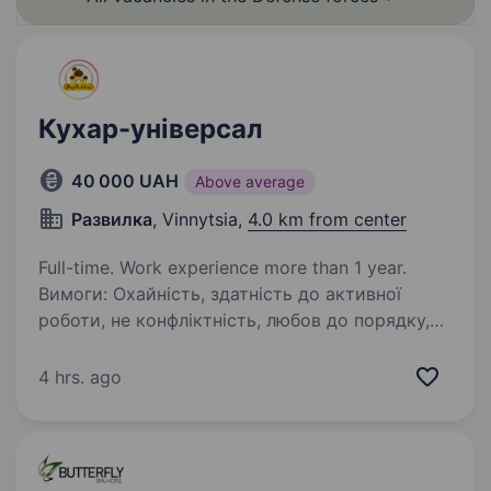
Кухар-універсал
40 000 UAH
Above average
Развилка
, Vinnytsia,
4.0 km from center
Full-time. Work experience more than 1 year.
Вимоги: Охайність, здатність до активної
роботи, не конфліктність, любов до порядку,
вміння та бажання працювати в команді.
Тільки з досвідом роботи! Умови роботи:
4 hrs. ago
графік 4−5 робочих дні в тиждень. З 9:00…