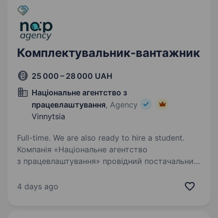
Комплектувальник-вантажник
25 000 – 28 000 UAH
Національне агентство з
працевлаштування
, Agency
Vinnytsia
Full-time. We are also ready to hire a student.
Компанія «Національне агентство
з працевлаштування» провідний постачальник
робочої сили на ринку праці України.
Ми спеціалізуємося на підборі якісного
4 days ago
персоналу для підприємств у галузях
виробництва, логістики та пакування…