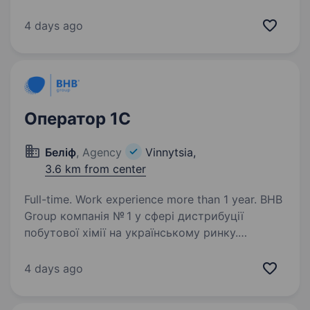
з такими брендами, як: Colgate-Palmolive, Elfa
Pharm, Nutricia, Evyap, Essity, Kimberly-Clark,
4 days ago
а також з торговими марками…
Оператор 1C
Беліф
, Agency
Vinnytsia,
3.6 km from center
Full-time. Work experience more than 1 year. BHB
Group компанія № 1 у сфері дистрибуції
побутової хімії на українському ринку.
Працюємо з такими брендами, як: Colgate-
Palmolive, Elfa Pharm, Nutricia, Evyap, Essity,
4 days ago
Kimberly-Clark, а також з торговими
марками…