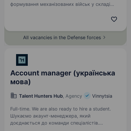
формування механізованих військ у складі
Сухопутних Військ Збройних Сил України.
Бригада була сформована в січні 2023 року,
в даний час приймає активну участь
в бойових…
All vacancies in the Defense
forces
Account manager (українська
мова)
Talent Hunters Hub
, Agency
Vinnytsia
Full-time. We are also ready to hire a student.
Шукаємо акаунт-менеджера, який
доєднається до команди спеціалістів.
Розглядаємо кандидатів без досвіду, але