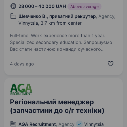
28 000 – 40 000 UAH
Above average
Шевченко В., приватний рекрутер
, Agency
,
Vinnytsia,
3.7 km from center
Full-time. Work experience more than 1 year.
Specialized secondary education. Запрошуємо
Вас стати частиною команди сучасного
магазину Посуду та Текстилю Family
з широким асортиментом товару найкращих
4 days ago
українських та закордонних виробників,
а також якісним власним імпортом
за адресою м. Вінниця,…
Регіональний менеджер
(запчастини до с/г техніки)
AGA Recruitment
, Agency
Vinnytsia