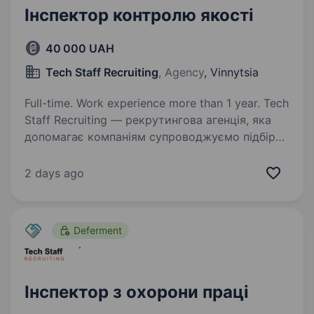
Інспектор контролю якості
40 000 UAH
Tech Staff Recruiting
, Agency
, Vinnytsia
Full-time. Work experience more than 1 year. Tech
Staff Recruiting — рекрутингова агенція, яка
допомагає компаніям супроводжуємо підбір
персоналу від первинного пошуку до
фінальних етапів найму, дотримуючись
2 days ago
професійності, конфіденційності та
індивідуального…
Deferment
Інспектор з охорони праці