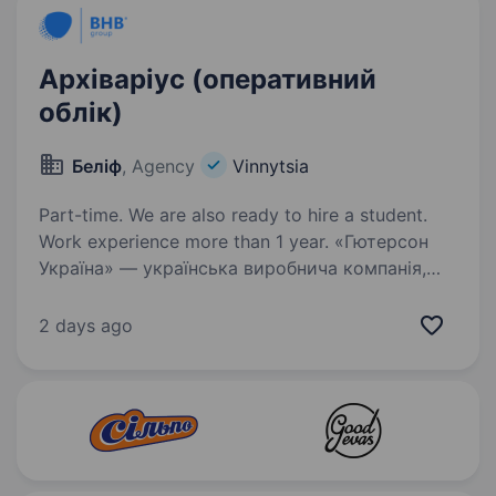
Архіваріус (оперативний
облік)
Беліф
, Agency
Vinnytsia
Part-time. We are also ready to hire a student.
Work experience more than 1 year. «Гютерсон
Україна» — українська виробнича компанія,
що спеціалізується на виготовленні дитячих
підгузків, засобів гігієни, побутової хімії
2 days ago
та товарів категорії Household. Наші бренди:
Chicolino, Chisto, Maxi Power,…