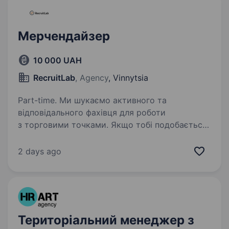
Мерчендайзер
10 000 UAH
RecruitLab
, Agency
, Vinnytsia
Part-time. Ми шукаємо активного та
відповідального фахівця для роботи
з торговими точками. Якщо тобі подобається
комунікувати, слідкувати за якістю
викладки — ця позиція для тебе! Що важливо:
2 days ago
Навички комунікації та взаємодії…
Територіальний менеджер з