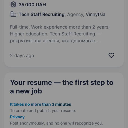
35 000 UAH
Tech Staff Recruiting
, Agency
, Vinnytsia
Full-time. Work experience more than 2 years.
Higher education. Tech Staff Recruiting —
рекрутингова агенція, яка допомагає
компаніям супроводжуємо підбір персоналу
від первинного пошуку до фінальних етапів
2 days ago
найму, дотримуючись професійності,
конфіденційності та індивідуального…
Your resume — the first step
to
a new job
It takes no more than 3 minutes
To create and publish your
resume.
Privacy
Post anonymously, and no one will recognize you.