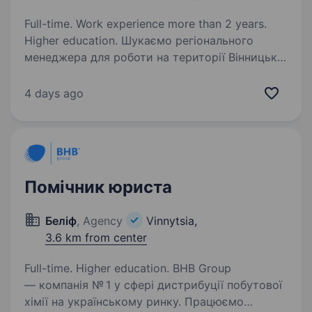
Full-time. Work experience more than 2 years.
Higher education. Шукаємо регіонального
менеджера для роботи на території Вінницької
та Рівненської областей. Це вакансія для
людини, яка любить будувати довгострокові
4 days ago
стосунки з клієнтами, розуміє B2B-продажі
та хоче розвивати власну…
Помічник юриста
Беліф
, Agency
Vinnytsia,
3.6 km from center
Full-time. Higher education. BHB Group
— компанія № 1 у сфері дистрибуції побутової
хімії на українському ринку. Працюємо