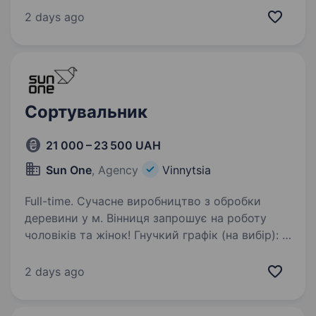
готових рости, вчитись і досягати цілей. Чим
2 days ago
Ви будете займатись на цій посаді:
просуванням клієнтського…
Сортувальник
21 000 – 23 500 UAH
Sun One
, Agency
Vinnytsia
Full-time. Сучасне виробництво з обробки
деревини у м. Вінниця запрошує на роботу
чоловіків та жінок! Гнучкий графік (на вибір): 3
дні в день / 2 в ніч / 2 вихідних АБО тільки
денні зміни (точний графік залежить від
2 days ago
дільниці)…