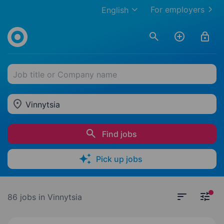
For employers
English
Job title or Company name
Vinnytsia
Find jobs
Pick up jobs
86 jobs
in Vinnytsia