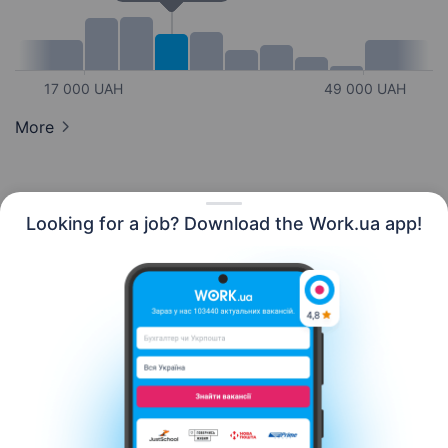
17 000 UAH
49 000 UAH
More
Looking for a job? Download the Work.ua app!
English
Resources
Contact us
About us
Сareer
Work.ua news
Help
Terms of use