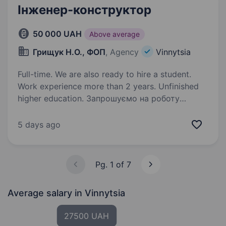
Інженер-конструктор
50 000 UAH
Above average
Грищук Н.О., ФОП
, Agency
Vinnytsia
Full-time. We are also ready to hire a student.
Work experience more than 2 years. Unfinished
higher education. Запрошуємо на роботу
інженера-конструктора. Вакансія відкрита
як для кандидатів з досвідом роботи, так і без
5 days ago
нього! Основні задачі пов’язані
з проєктуванням та розробкою
конструкторської документації. Ми шукаємо…
Pg. 1 of 7
Average salary
in Vinnytsia
27500 UAH