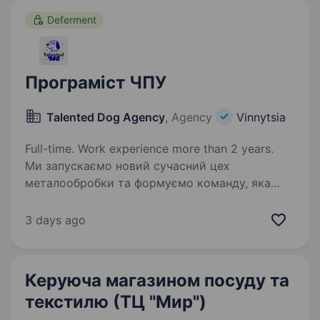
Deferment
Програміст ЧПУ
Talented Dog Agency
, Agency
Vinnytsia
Full-time. Work experience more than 2 years.
Ми запускаємо новий сучасний цех
металообробки та формуємо команду, яка
братиме участь у створенні виробничих
процесів з нуля. Це можливість долучитися
3 days ago
до запуску нового виробництва, працювати
з новим обладнанням…
Керуюча магазином посуду та
текстилю (ТЦ "Мир")