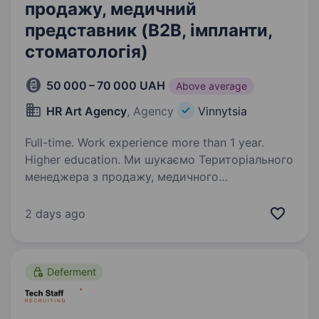
продажу, медичний
представник (B2B, імпланти,
стоматологія)
50 000 – 70 000 UAH
Above average
HR Art Agency
, Agency
Vinnytsia
Full-time. Work experience more than 1 year.
Higher education. Ми шукаємо Територіального
менеджера з продажу, медичного
представника (B2B, імпланти, стоматологія)
для нашого клієнта — провідної компанії
2 days ago
у сфері дистрибуції дентальних імплантатів
та стоматологічної продукції…
Deferment