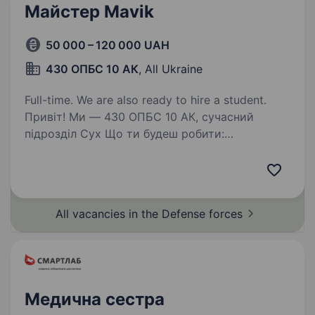
Майстер Mavik
50 000 – 120 000 UAH
430 ОПБС 10 АК
, All Ukraine
Full-time. We are also ready to hire a student.
Привіт! Ми — 430 ОПБС 10 АК, сучасний
підрозділ Сух Що ти будеш робити:
Обслуговувати та налаштовувати безпілотні
літальні апарати Mavik. Проводити технічну
діагностику і ремонт дронів для забезпечення
їхньої…
All vacancies in the Defense
forces
Медична сестра