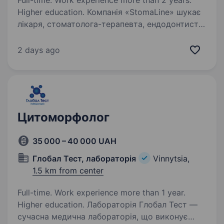
Full-time. Work experience more than 2 years.
Higher education. Компанія «StomaLine» шукає
лікаря, стоматолога-терапевта, ендодонтиста,
з клінічним досвідом роботи в місті Вінниця.
Вимоги: вища освіта зі спеціальності
2 days ago
«стоматологія»; клінічний досвід роботи;
знання сучасних…
Цитоморфолог
35 000 – 40 000 UAH
Глобал Тест, лабораторія
Vinnytsia,
1.5 km from center
Full-time. Work experience more than 1 year.
Higher education. Лабораторія Глобал Тест —
сучасна медична лабораторія, що виконує