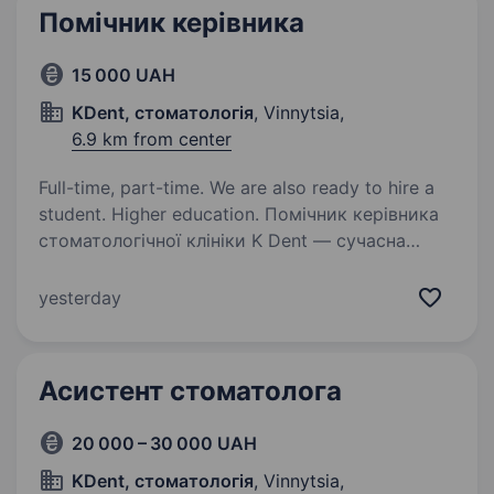
Помічник керівника
15 000 UAH
KDent, стоматологія
, Vinnytsia,
6.9 km from center
Full-time, part-time. We are also ready to hire a
student. Higher education. Помічник керівника
стоматологічної клініки K Dent — сучасна
стоматологічна клініка, яка розвивається
та шукає в команду відповідального
yesterday
й організованого помічника керівника. Вимоги:
відповідальність та організованість;…
Асистент стоматолога
20 000 – 30 000 UAH
KDent, стоматологія
, Vinnytsia,