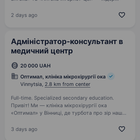
регіонального ринку з 20-ти річною історією
успішної діяльності. Ми працюємо на території
2 days ago
м. Запоріжжя, Запорізької, Дніпропетровської,
Черкаської областей, м. Кропивницький,…
Адміністратор-консультант в
медичний центр
20 000 UAH
Оптимал, клініка мікрохірургії ока
Vinnytsia,
2.8 km from center
Full-time. Specialized secondary education.
Привіт! Ми — клініка мікрохірургії ока
«Оптимал» у Вінниці, де турбота про зір наших
пацієнтів — це головне. Запрошуємо
приєднатися до нашої дружньої команди
3 days ago
адміністратора-консультанта, який