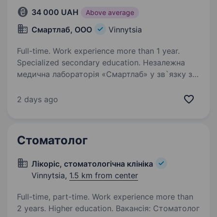
34 000 UAH
Above average
Смартлаб, ООО
Vinnytsia
Full-time. Work experience more than 1 year.
Specialized secondary education. Незалежна
медична лабораторія «Смартлаб» у зв`язку з
відкриттям нового відділення запрошує
на роботумедсестер та медбратів у м.Вінниця
2 days ago
(р-н Поділля). Про нас: Лідер на Півдні України
з 17-річним досвідом роботи…
Стоматолог
Лікоріс, стоматологічна клініка
Vinnytsia,
1.5 km from center
Full-time, part-time. Work experience more than
2 years. Higher education. Вакансія: Стоматолог