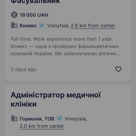
Фасувальник
18 000 UAH
Конекс
Vinnytsia,
2.6 km from center
Full-time. Work experience more than 1 year.
Конекс — одна з провідних фармацевтичних
компаній України. Ми забезпечуємо аптечні
мережі та лікарні усіма життєво-необхідними
лікарськими засобами та виробами
2 days ago
медичного призначення навіть у сьогоднішніх
складних…
Адміністратор медичної
клініки
Гормонія, ТОВ
Vinnytsia,
2.0 km from center