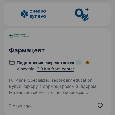
навички та стати частиною сучасної медичної
спільноти, що динамічно…
Фармацевт
Подорожник, мережа аптек
Vinnytsia,
3.0 km from center
Full-time. Specialized secondary education.
Будуй кар'єру в фармації разом з Лідером
Можливостей — аптечною мережею
«Подорожник»! Аптечна мережа
«Подорожник» — це найбільша мережа аптек
2 days ago
в Україні, що об'єднує понад 2000 аптек і