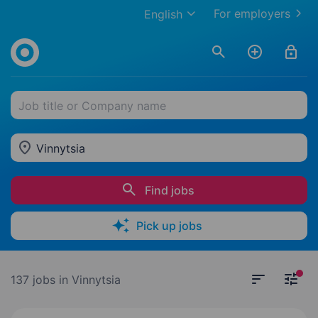
For employers
English
Job title or Company name
Vinnytsia
Find jobs
Pick up jobs
137 jobs
in Vinnytsia