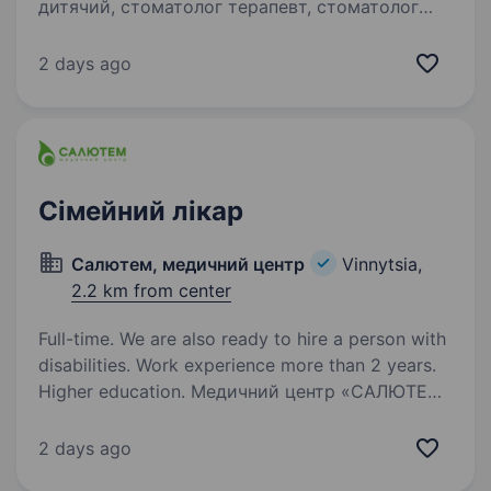
дитячий, стоматолог терапевт, стоматолог
ортопед, ендодонтист-мікроскопіст Місце
роботи: Лікоріс, стоматологічна клініка, місто
2 days ago
Вінниця Вимоги до кандидата: Досвід роботи
стоматологом від…
Сімейний лікар
Салютем, медичний центр
Vinnytsia,
2.2 km from center
Full-time. We are also ready to hire a person with
disabilities. Work experience more than 2 years.
Higher education. Медичний центр «САЛЮТЕМ»
запрошує до своєї команди Сімейного лікаря /
Терапевта. Якщо Ви прагнете працювати
2 days ago
у команді професіоналів, вдосконалювати свої