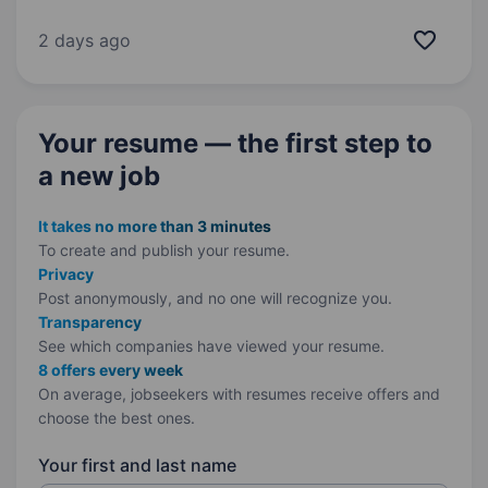
понад 1000 різних видів лабораторних
досліджень, запрошує на роботубіолога,
2 days ago
цитоморфолога/лікаря-лаборанта.
Ми пропонуємо: Стабільну та своєчасну…
Your resume — the first step
to
a new job
It takes no more than 3 minutes
To create and publish your
resume.
Privacy
Post anonymously, and no one will recognize you.
Transparency
See which companies have viewed your resume.
8 offers every week
On average, jobseekers with resumes receive offers and
choose the best ones.
Your first and last name