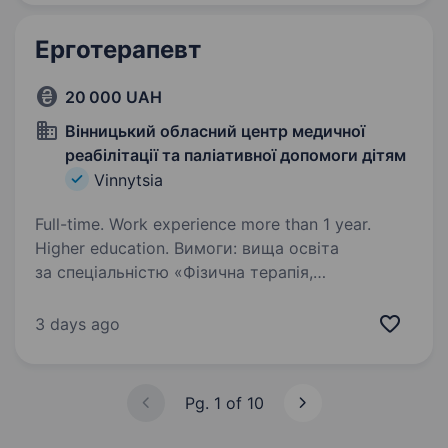
допомагатиме створювати…
Ерготерапевт
20 000 UAH
Вінницький обласний центр медичної
реабілітації та паліативної допомоги дітям
Vinnytsia
Full-time. Work experience more than 1 year.
Higher education. Вимоги: вища освіта
за спеціальністю «Фізична терапія,
ерготерапія», досвід роботи 1 рік, Умови
роботи: 5-ти денний робочий тиждень з 9−00
3 days ago
до 17−30 Обов’язки: працювати з дітьми
в Центрі реабілітації Більш детальна…
Pg. 1 of 10