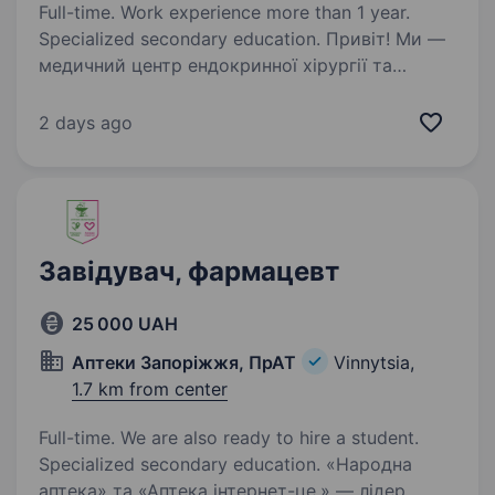
Full-time. Work experience more than 1 year.
Specialized secondary education. Привіт! Ми —
медичний центр ендокринної хірургії та
хірургічної пластики «Гормонія», що працює у
Вінниці. Наша команда дбає про здоров’я
2 days ago
пацієнтів, поєднуючи сучасні технології
та професіоналізм. Запрошуємо приєднатися…
Завідувач, фармацевт
25 000 UAH
Аптеки Запоріжжя, ПрАТ
Vinnytsia,
1.7 km from center
Full-time. We are also ready to hire a student.
Specialized secondary education. «Народна
аптека» та «Аптека інтернет-це.» — лідер