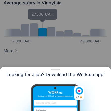
Average salary
in Vinnytsia
27500 UAH
17 000 UAH
49 000 UAH
More
Looking for a job? Download the Work.ua app!
English