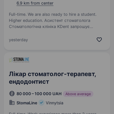
6.9 km from center
Full-time. We are also ready to hire a student.
Higher education. Асистент стоматолога
Стоматологічна клініка KDent запрошує
до команди асистента стоматолога. Вимоги:
медична освіта: медична сестра / фельдшер;
yesterday
відповідальність та уважність; охайність;
вміння працювати…
Лікар стоматолог-терапевт,
ендодонтист
80 000 – 100 000 UAH
Above average
StomaLine
Vinnytsia