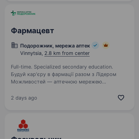
тисячі професіоналів, які щодня…
Фармацевт
Подорожник, мережа аптек
Vinnytsia,
2.8 km from center
Full-time. Specialized secondary education.
Будуй кар'єру в фармації разом з Лідером
Можливостей — аптечною мережею
«Подорожник»! Аптечна мережа
«Подорожник» — це найбільша мережа аптек
2 days ago
в Україні, що об'єднує понад 2000 аптек і
тисячі професіоналів, які щодня…