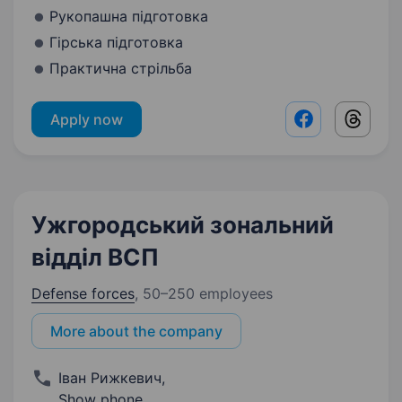
Рукопашна підготовка
Гірська підготовка
Практична стрільба
Apply now
Facebook shar
Threads
Ужгородський зональний
відділ ВСП
Defense forces
,
50–250 employees
More about the company
Іван Рижкевич
,
Show phone