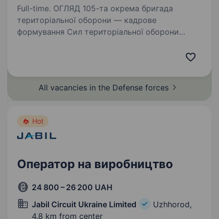
Full-time. ОГЛЯД 105-та окрема бригада
територіальної оборони — кадрове
формування Сил територіальної оборони
України у Тернопільській області. Бригада
перебуває у складі Регіонального управління
«Захід» Сил ТрО. З квітня…
All vacancies in the Defense
forces
Hot
Оператор на виробництво
24 800 – 26 200 UAH
Jabil Circuit Ukraine Limited
Uzhhorod,
4.8 km from center