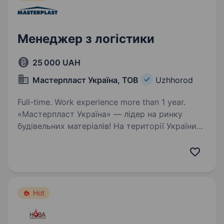
Менеджер з логістики
25 000 UAH
Мастерпласт Україна, ТОВ
Uzhhorod
Full-time. Work experience more than 1 year.
«Мастерпласт Україна» — лідер на ринку
будівельних матеріалів! На території України
працюємо більш ніж 20 років! Якщо ти бажаєш
стати частиною нашої команди, а саме
менеджером з логістики, тоді ми чекаємо
тебе!…
Hot