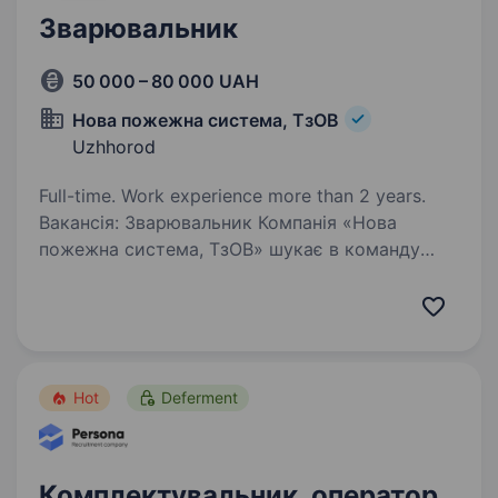
Зварювальник
50 000 – 80 000 UAH
Нова пожежна система, ТзОВ
Uzhhorod
Full-time. Work experience more than 2 years.
Вакансія: Зварювальник Компанія «Нова
пожежна система, ТзОВ» шукає в команду
відповідального та вправного зварювальника
для виконання робіт зі зварювання
вогнестійких конструкцій та деталей для
систем протипожежного…
Hot
Deferment
Комплектувальник, оператор