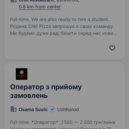
0.8 km from center
Full-time. We are also ready to hire a student.
Родина Chili Pizza запрошує в свою команду.
Ми будемо дуже раді бачити серед нас нових
піцайоло . Прошу звернути увагу
що приймаємо дзвінки з 10:00 до 19:30
Ми пропонуємо: високу та стабільну виплату
зарплати;…
Оператор з прийому
замовлень
Osama Sushi
Uzhhorod
Full-time. *Оператор* _1 500 — 2 000 грн/зміна