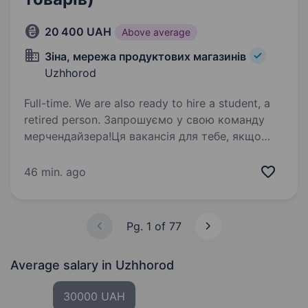
20 400 UAH
Above average
Зіна, мережа продуктових магазинів
Uzhhorod
Full-time. We are also ready to hire a student, a
retired person. Запрошуємо у свою команду
мерчендайзера!Ця вакансія для тебе, якщо
тобі подобається активний та динамічний
ритм в роботі! Ми шукаємо привітного,
46 min. ago
чесного та порядного працівника. Що потрібно
робити: Здійснювати…
Pg. 1 of 77
Average salary
in Uzhhorod
30000 UAH