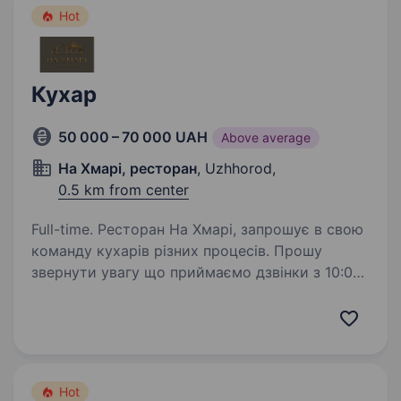
Hot
Кухар
50 000 – 70 000 UAH
Above average
На Хмарі, ресторан
, Uzhhorod,
0.5 km from center
Full-time. Ресторан На Хмарі, запрошує в свою
команду кухарів різних процесів. Прошу
звернути увагу що приймаємо дзвінки з 10:00
до 18:00 Ми пропонуємо: високу та стабільну
виплату зарплати; заробітна плата ставка + %,
…
Hot