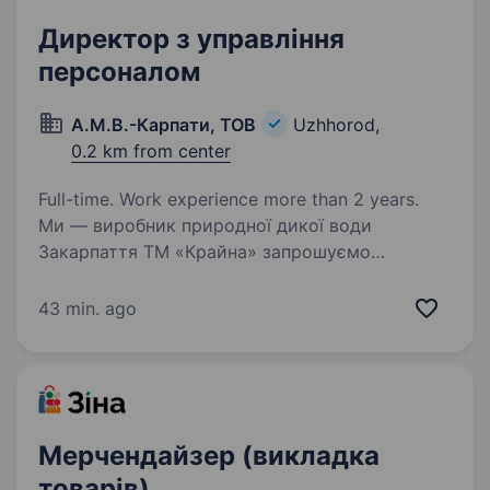
Директор з управління
персоналом
А.М.В.-Карпати, ТОВ
Uzhhorod,
0.2 km from center
Full-time. Work experience more than 2 years.
Ми — виробник природної дикої води
Закарпаття ТМ «Крайна» запрошуємо
Директор з управління персоналом (HRD).
Це не класичний HR. Це роль про побудову
43 min. ago
системи управління компанією через людей,
процеси та відповідальність…
Мерчендайзер (викладка
товарів)