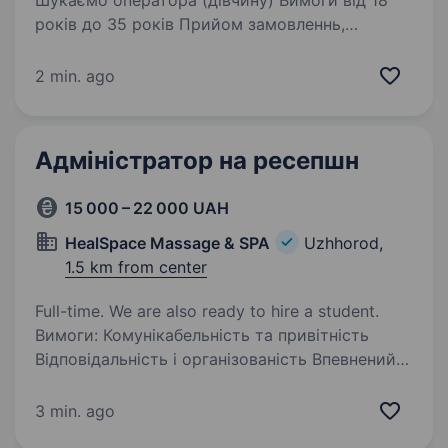
Шукаємо оператора (дівчину) Вимоги від 18
років до 35 років Прийом замовленнь,
розрахунок курєрів, пакування замовлень
Робочий графік 9:20 до 22:00 ЗП кожного
2 min. ago
вечора, дружній…
Адміністратор на ресепшн
15 000 – 22 000 UAH
HealSpace Massage & SPA
Uzhhorod,
1.5 km from center
Full-time. We are also ready to hire a student.
Вимоги: Комунікабельність та привітність
Відповідальність і організованість Впевнений
користувач ПК Бажаний досвід роботи
адміністратором (не обов’язково) Умови
3 min. ago
роботи: Графік: 2/2 09:00−20:00 Комфортне…