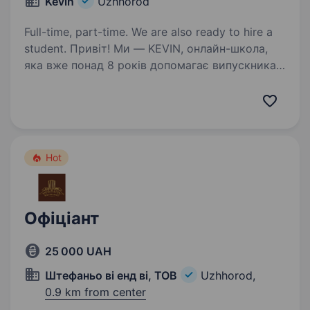
Kevin
Uzhhorod
Full-time, part-time. We are also ready to hire a
student. Привіт! Ми — KEVIN, онлайн-школа,
яка вже понад 8 років допомагає випускникам
успішно складати НМТ та вступати
до університетів мрії. Ми віримо, що якісна
освіта має бути доступною кожному школяру,
незалежно від…
Hot
Офіціант
25 000 UAH
Штефаньо ві енд ві, ТОВ
Uzhhorod,
0.9 km from center