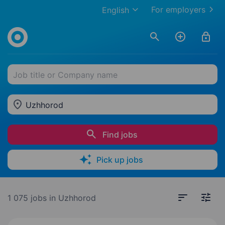
For employers
English
Job title or Company name
Uzhhorod
Find jobs
Pick up jobs
1 075 jobs
in Uzhhorod