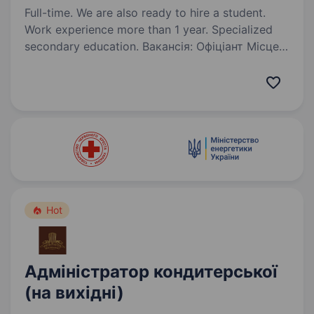
Full-time. We are also ready to hire a student.
Work experience more than 1 year. Specialized
secondary education. Вакансія: Офіціант Місце
роботи: Ужгород Компанія «Shtefanyo V&V»
запрошує на роботу офіціанта в свої заклади.
Ми є відомою кондитерською компанією, яка
виробляє вишукані та смачні десерти
за унікальними рецептами…
Hot
Адміністратор кондитерської
(на вихідні)