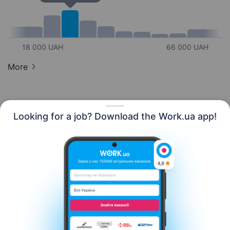
18 000 UAH
66 000 UAH
More
Looking for a job? Download the Work.ua app!
English
Resources
Contact us
About us
Сareer
Work.ua news
Help
Terms of use