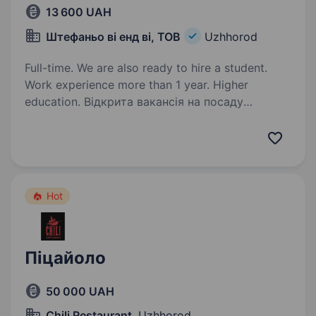
13 600 UAH
Штефаньо ві енд ві, ТОВ
Uzhhorod
Full-time. We are also ready to hire a student.
Work experience more than 1 year. Higher
education. Відкрита вакансія на посаду
адміністратора кондитерської в місті Ужгород
на вихідні дні. Запрошуємо відповідальних та
професійних людей з досвідом роботи в сфері
ресторанного бізнесу. Шукаємо кандидатів
на тривалу…
Hot
Піцайоло
50 000 UAH
Chili Restaurant
, Uzhhorod,