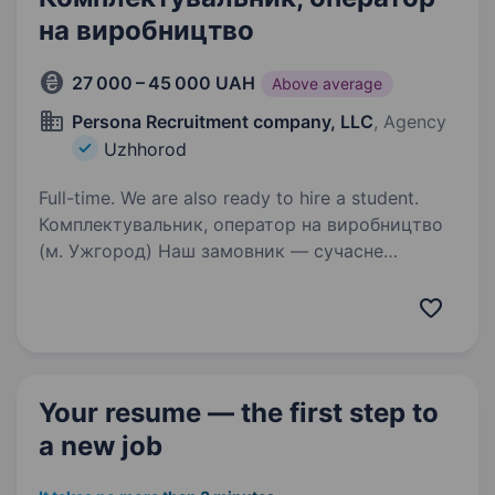
на виробництво
27 000 – 45 000 UAH
Above average
Persona Recruitment company, LLC
, Agency
Uzhhorod
Full-time. We are also ready to hire a student.
Комплектувальник, оператор на виробництво
(м. Ужгород) Наш замовник — сучасне
промислове підприємство з комфортними
умовами праці та дотриманням стандартів
охорони праці й пожежної безпеки. У зв’язку
з розширенням…
Your resume — the first step
to
a new job