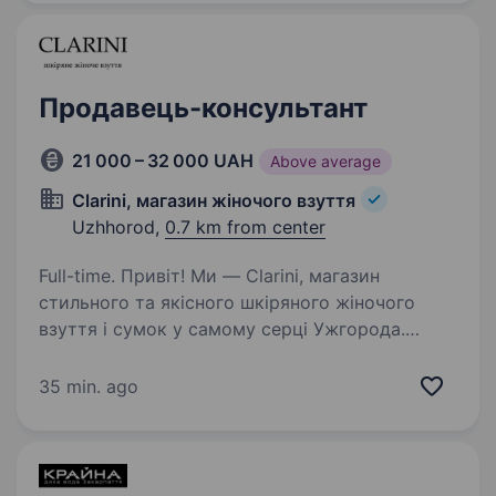
Продавець-консультант
21 000 – 32 000 UAH
Above average
Clarini, магазин жіночого взуття
Uzhhorod,
0.7 km from center
Full-time. Привіт! Ми — Clarini, магазин
стильного та якісного шкіряного жіночого
взуття і сумок у самому серці Ужгорода.
Якщо ти любиш спілкуватися з людьми,
прагнеш працювати в приємній атмосфері
35 min. ago
та допомагати клієнтам знаходити…