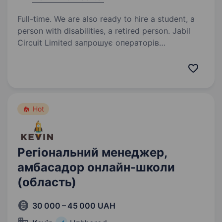
Full-time. We are also ready to hire a student, a
person with disabilities, a retired person. Jabil
Circuit Limited запрошує операторів
на виробництво! Шукаєте стабільну роботу в
міжнародній компанії з можливістю навчання
та розвитку? Приєднуйтеся до команди
Jabil — одного зі світових лідерів у сфері
виробництва…
Hot
Регіональний менеджер,
амбасадор онлайн-школи
(область)
30 000 – 45 000 UAH