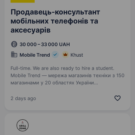
Продавець-консультант
мобільних телефонів та
аксесуарів
30 000 – 33 000 UAH
Mobile Trend
Khust
Full-time. We are also ready to hire a student.
Mobile Trend — мережа магазинів техніки з 150
магазинами у 20 областях України
та командою 500 співробітників. Більше про
нас — mobiletrend.com Ми пропонуємо:
2 days ago
Оплачуване навчання — 400 грн/день Компанія
додатково…