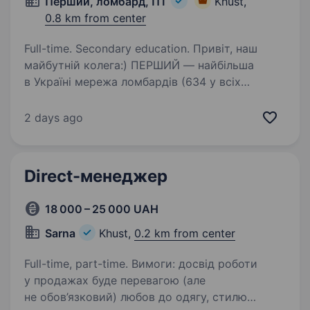
Перший, ломбард, ПТ
Khust,
0.8 km from center
Full-time. Secondary education. Привіт, наш
майбутній колега:) ПЕРШИЙ — найбільша
в Україні мережа ломбардів (634 у всіх
регіонах), величезна фінансова компанія,
де можна отримати різні фінансові послуги
2 days ago
та купити ювелірні прикраси, техніку. Багато…
Direct-менеджер
18 000 – 25 000 UAH
Sarna
Khust,
0.2 km from center
Full-time, part-time. Вимоги: досвід роботи
у продажах буде перевагою (але
не обов’язковий) любов до одягу, стилю