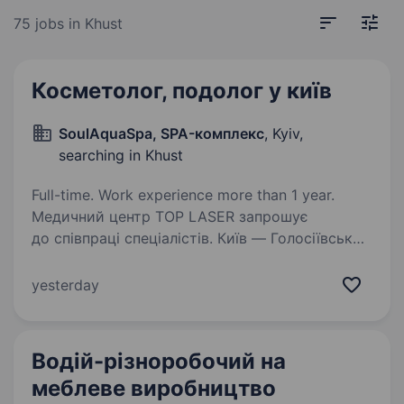
75 jobs
in Khust
Косметолог, подолог у київ
SoulAquaSpa, SPA-комплекс
, Kyiv,
searching in Khust
Full-time. Work experience more than 1 year.
Медичний центр TOP LASER запрошує
до співпраці спеціалістів. Київ — Голосіївський
район, вул. Велика Китаївська, 10А Хуст — ТЦ
«Городок», вул. Духновича, 3А TOP LASER —
yesterday
медична клініка лазерної дерматології,
дерматохірургії,…
Водій-різноробочий на
меблеве виробництво