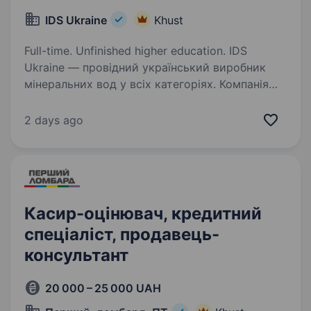
IDS Ukraine
Khust
Full-time. Unfinished higher education. IDS
Ukraine — провідний український виробник
мінеральних вод у всіх категоріях. Компанія
має збалансований портфель популярних
мінеральних вод, які видобуваються
2 days ago
в екологічно чистих регіонах України
та представлені…
Касир-оцінювач, кредитний
спеціаліст, продавець-
консультант
20 000 – 25 000 UAH