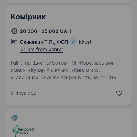
українців. Шукаємо…
Комірник
20 000 – 25 000 UAH
Сенкевич Т.П., ФОП
Khust,
1.4 km from center
Full-time. Дистрибютор ТМ «Королівський
смак», «Кухар Рішельє», «Київ мікс»,
«Галичина», «Канів» запрошують на роботу
комірників та комплектувальників.
2 days ago