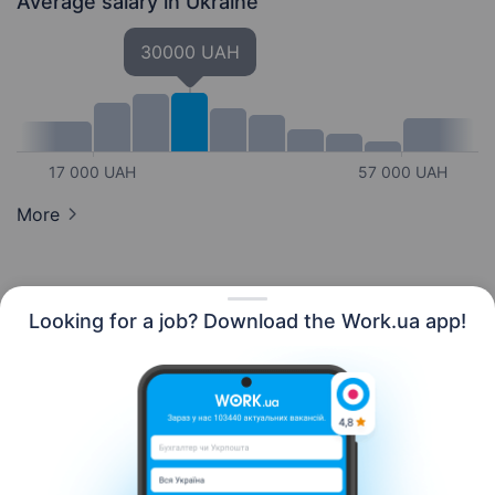
Average salary
in Ukraine
30000 UAH
17 000 UAH
57 000 UAH
More
Looking for a job? Download the Work.ua app!
English