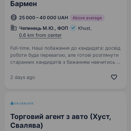
Бармен
25 000 – 40 000 UAH
Above average
Чепинець М.Ю., ФОП
Khust,
0.6 km from center
Full-time. Наші побажання до кандидата: досвід
роботи буде перевагою, але готові розглянути
старанних кандидатів з бажанням навчитись і
працювати охайність, комунікабельність,
пунктуальність Ми пропонуємо: позмінний…
2 days ago
Торговий агент з авто (Хуст,
Свалява)