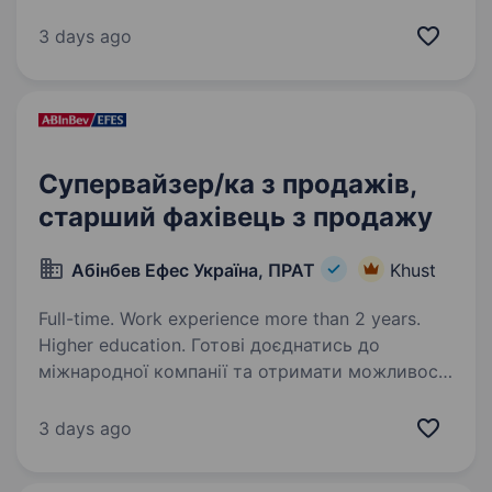
та людей комунікабельність, відповідальність
бажання навчатись і розвиватись Умови
3 days ago
роботи: Робота в ательє…
Супервайзер/ка з продажів,
старший фахівець з продажу
Абінбев Ефес Україна, ПРАТ
Khust
Full-time. Work experience more than 2 years.
Higher education. Готові доєднатись до
міжнародної компанії та отримати можливості
обміну досвідом із закордонними колегами?
Ви отримаєте наставництво від працівників
3 days ago
компанії, навчитеся бути гнучким
та адаптуватися до нових умов,…