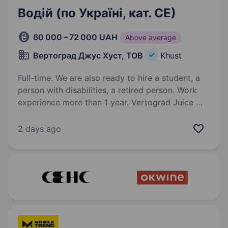
Водій (по Україні, кат. СЕ)
60 000 – 72 000 UAH
Above average
Вертоград Джус Хуст, ТОВ
Khust
Full-time. We are also ready to hire a student, a
person with disabilities, a retired person. Work
experience more than 1 year. Vertograd Juice —
один з провідних підприємств із виробництва
фруктових концентратів у Європі. Компанія
2 days ago
спеціалізується на переробці фруктів
та виготовленні натуральних концентратів,
дотримується високих стандартів…