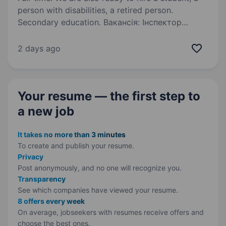
person with disabilities, a retired person.
Secondary education. Вакансія: Інспектор
прикордонної служби. Обов’язки: Забезпечення
безпеки та порядку на державному кордоні.
2 days ago
Вимоги: Середня освіта. Бажання працювати
в сфері охорони державного кордону.
Відповідальність…
Your resume — the first step
to
a new job
It takes no more than 3 minutes
To create and publish your
resume.
Privacy
Post anonymously, and no one will recognize you.
Transparency
See which companies have viewed your resume.
8 offers every week
On average, jobseekers with resumes receive offers and
choose the best ones.