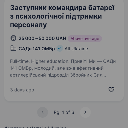
Заступник командира батареї
з психологічної підтримки
персоналу
25 000 – 50 000 UAH
Above average
САДн 141 ОМБр
All Ukraine
Full-time. Higher education. Привіт! Ми — САДн
141 ОМБр, молодий, але вже ефективний
артилерійський підрозділ Збройних Сил
України. Наша місія — знищувати ворога
найсучаснішими методами, підтримуючи один
3 days ago
одного та цінуючи кожне життя.
Ми прагнемо…
Pg. 1 of 6