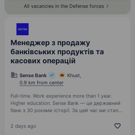
позиції…
All vacancies in the Defense
forces
Менеджер з продажу
банківських продуктів та
касових операцій
Sense Bank
Khust,
0.9 km from center
Full-time. Work experience more than 1 year.
Higher education. Sense Bank — це державний
банк з 30 роками історії. За цей час ми стали
не просто місцем для роботи, а спільнотою
з 4000 людей, де кожен присвячений місії —
2 days ago
створювати сенси, щоб здійснювались мрії