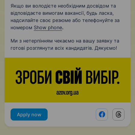
Якщо ви володієте необхідним досвідом та
відповідаєте вимогам вакансії, будь ласка,
надсилайте своє резюме або телефонуйте за
номером
Show phone
.
Ми з нетерпінням чекаємо на вашу заявку та
готові розглянути всіх кандидатів. Дякуємо!
Apply now
Facebook shar
Threads