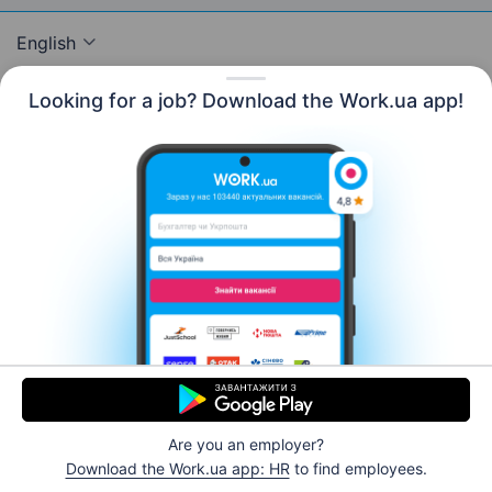
English
Looking for a job? Download the Work.ua app!
Resources
Contact us
About us
Сareer
Work.ua news
Help
Terms of use
For employers
© 2006–2026 Work.ua. Ukraine's #1 job service.
Are you an employer?
Apply now
Download the Work.ua app: HR
to find employees.