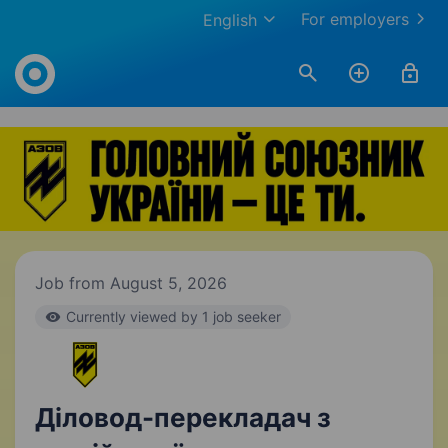
For employers
English
Work.ua
Job from August 5, 2026
Currently viewed by 1 job seeker
Діловод-перекладач з