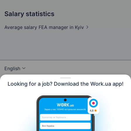
Salary statistics
Average salary FEA manager
in Kyiv
English
Looking for a job? Download the Work.ua app!
Resources
Contact us
About us
Сareer
Work.ua news
Help
Terms of use