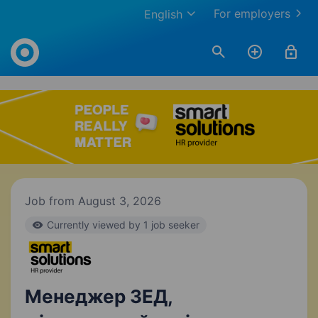
For employers
English
Work.ua
Job from August 3, 2026
Currently viewed by 1 job seeker
Менеджер ЗЕД,