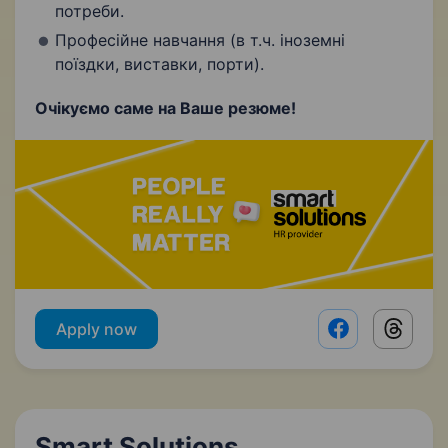
потреби.
Професійне навчання (в т.ч. іноземні
поїздки, виставки, порти).
Очікуємо саме на Ваше резюме!
Apply now
Facebook shar
Threads
Smart Solutions