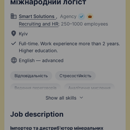
міжнародний логіст
Smart Solutions
,
Agency
Recruiting and HR
;
250–1000 employees
Kyiv
Full-time. Work experience more than 2 years.
Higher education.
English — advanced
Відповідальність
Стресостійкість
Ведення переговорів
Аналітичне мислення
Show all skills
Організація логістики
Митне оформлення
Організація міжнародних перевезень
Job description
Ведення переговорів з постачальниками
Імпортер та дистрибʼютор мінеральних