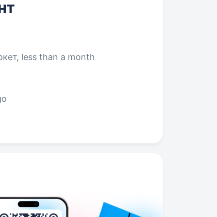
нт
ет, less than a month
go