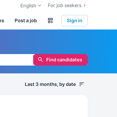
For job seekers
English
es
Post a job
Sign in
Find candidates
Last 3 months, by date