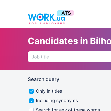
Candidates in Bilh
Search query
Only in titles
Including synonyms
Search for any of these words