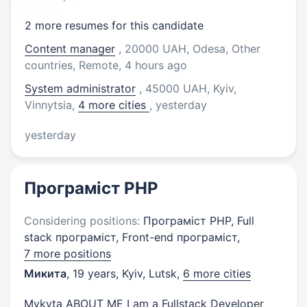
2 more resumes for this candidate
Content manager
, 20000 UAH, Odesa, Other
countries, Remote
, 4 hours ago
System administrator
, 45000 UAH, Kyiv,
Vinnytsia
,
4 more cities
, yesterday
yesterday
Програміст PHP
Considering positions:
Програміст PHP, Full
stack програміст, Front-end програміст,
7 more positions
Микита
,
19 years
,
Kyiv, Lutsk
,
6 more cities
Mykyta ABOUT ME I am a Fullstack Developer