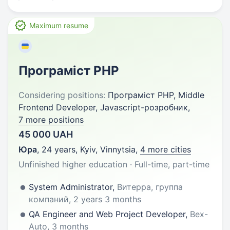
Maximum resume
Програміст PHP
Considering positions:
Програміст PHP, Middle
Frontend Developer, Javascript-розробник,
7 more positions
45 000 UAH
Юра
,
24 years
,
Kyiv, Vinnytsia
,
4 more cities
Unfinished higher education · Full-time, part-time
System Administrator,
Витерра, группа
компаний, 2 years 3 months
QA Engineer and Web Project Developer,
Bex-
Auto, 3 months