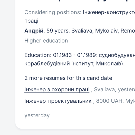
Considering positions:
Інженер-конструкто
праці
Андрiй
,
59 years
,
Svaliava, Mykolaiv, Rem
Higher education
Education: 01.1983 - 01.1989: суднобуду
кораблебудівний інститут, Миколаїв).
2 more resumes for this candidate
Інженер з охорони праці
, Svaliava
, yeste
Інженер-проєктувальник
, 8000 UAH, Myk
yesterday