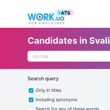
Candidates in Sval
Search query
Only in titles
Including synonyms
Search for any of these words