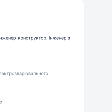
Інженер-конструктор, Інженер з
єлектрозварювального
o