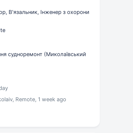
р, В'язальник, Інженер з охорони
ote
вання судноремонт (Миколаївський
rday
olaiv, Remote
, 1 week ago