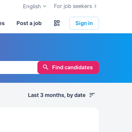
For job seekers
English
es
Post a job
Sign in
Find candidates
Last 3 months, by date