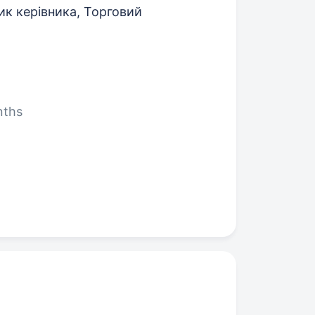
к керівника, Торговий
nths