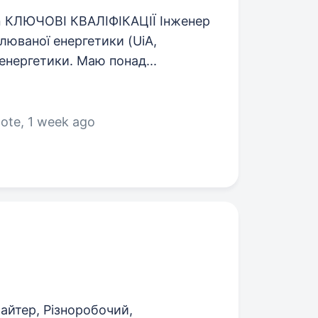
din КЛЮЧОВІ КВАЛІФІКАЦІЇ Інженер
влюваної енергетики (UiA,
 енергетики. Маю понад...
mote
, 1 week ago
айтер, Різноробочий,