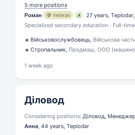
5 more positions
Роман
Veteran
27 years
,
Teplodar
Specialized secondary education · Full-time
Військовослужбовець,
Військова части
Стропальник,
Продмаш, ООО (машиност
1 week ago
Діловод
Considering positions:
Діловод, Менеджер 
Анна
,
44 years
,
Teplodar