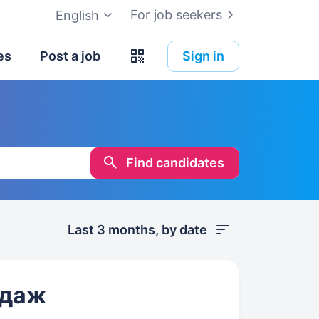
For job seekers
English
es
Post a job
Sign in
Find candidates
Last 3 months, by date
одаж