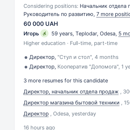
Considering positions:
Начальник отдела 
Руководитель по развитию,
7 more positi
60 000 UAH
Игорь
59 years
,
Teplodar, Odesa
,
5 mo
Higher education · Full-time, part-time
Директор,
"Стул и стол", 4 months
Директор,
Кооператив "Допомога", 1 y
3 more resumes for this candidate
Директор, начальник отдела продаж
, 3
Директор магазина бытовой техники
, 1
Директор
, Odesa
, yesterday
16 hours ago