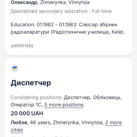
Олександр
,
Zhmerynka, Vinnytsia
Specialized secondary education · Full-time
Education: 01.1982 - 01.1983: Слюсар збірник
радіоапаратури (Радіотехнічне училище, Київ).
yesterday
Диспетчер
Considering positions:
Диспетчер, Обліковець,
Оператор 1C,
5 more positions
20 000 UAH
Любов
,
46 years
,
Zhmerynka, Vinnytsia
,
2 more
cities