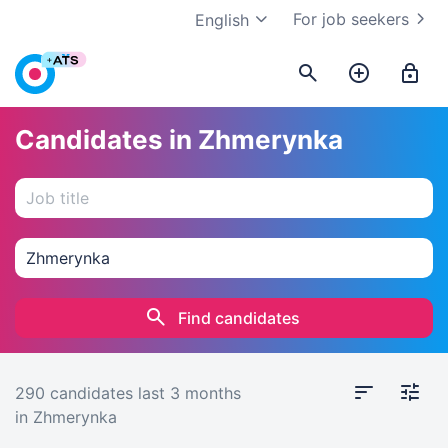
For job seekers
English
Candidates in Zhmerynka
Find candidates
290 candidates
last 3 months
in Zhmerynka