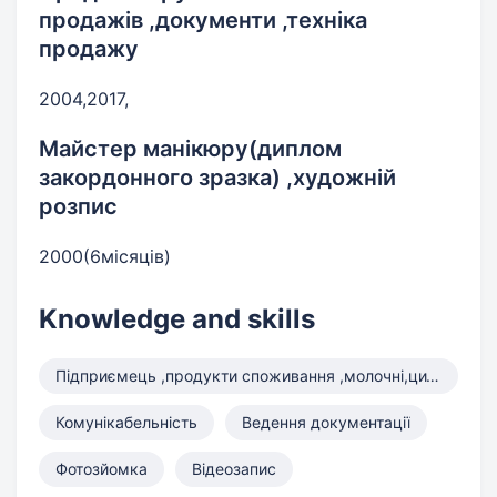
продажів ,документи ,техніка
продажу
2004,2017,
Майстер манікюру(диплом
закордонного зразка) ,художній
розпис
2000(6місяців)
Knowledge and skills
Підприємець ,продукти споживання ,молочні,цитрусові ,солодощі
Комунікабельність
Ведення документації
Фотозйомка
Відеозапис