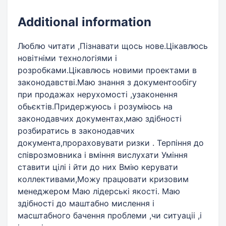
Additional information
Люблю читати ,Пізнавати щось нове.Цікавлюсь
новітніми технологіями і
розробками.Цікавлюсь новими проектами в
законодавстві.Маю знання з документообігу
при продажах нерухомості ,узаконення
обьєктів.Придержуюсь і розуміюсь на
законодавчих документах,маю здібності
розбиратись в законодавчих
документа,прораховувати ризки . Терпіння до
співрозмовника і вміння вислухати Уміння
ставити цілі і йти до них Вмію керувати
коллективами,Можу працювати кризовим
менеджером Маю лідерські якості. Маю
здібності до маштабно мислення і
масштабного бачення проблеми ,чи ситуаціі ,і