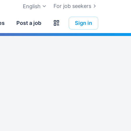
For job seekers
English
es
Post a job
Sign in