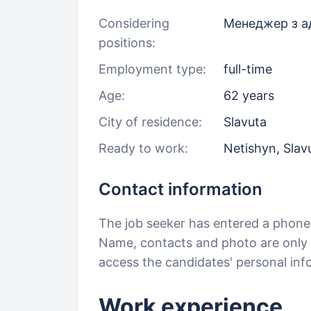
Considering
Менеджер з ад
positions:
Employment type:
full-time
Age:
62 years
City of residence:
Slavuta
Ready to work:
Netishyn, Slav
Contact information
The job seeker has entered a phon
Name, contacts and photo are only a
access the candidates' personal in
Work experience