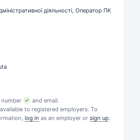
міністративної діяльності, Оператор ПК
uta
e number
and email.
vailable to registered employers. To
formation,
log in
as an employer or
sign up
.