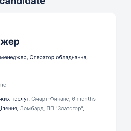
 candidate
джер
 менеджер, Оператор обладнання,
ime
ьких послуг,
Смарт-Финанс, 6 months
ділення,
Ломбард, ПП "Златогор",