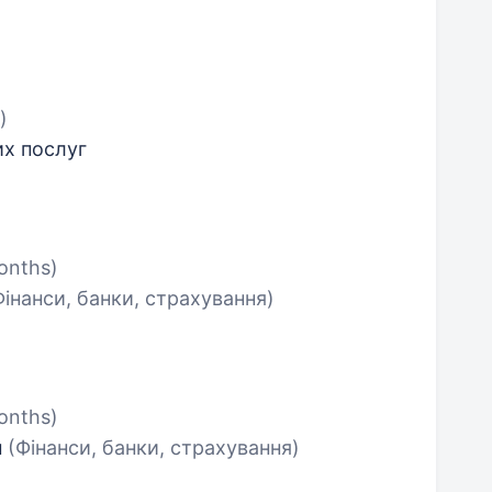
)
их послуг
onths)
Фінанси, банки, страхування)
months)
н
(Фінанси, банки, страхування)