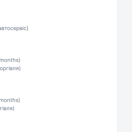
автосервіс)
 months)
оргівля)
 months)
гівля)