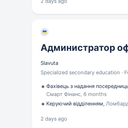
2 days ago
Администратор о
Slavuta
Specialized secondary education · F
Фахівець з надання посередниц
Смарт Фінанс, 6 months
Керуючий відділенням,
Ломбард 
2 days ago