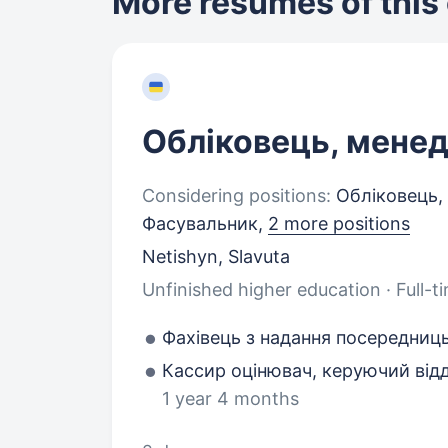
More resumes of this
Обліковець, мене
Considering positions:
Обліковець,
Фасувальник,
2 more positions
Netishyn, Slavuta
Unfinished higher education · Full-t
Фахівець з надання посередниц
Кассир оцінювач, керуючий від
1 year 4 months