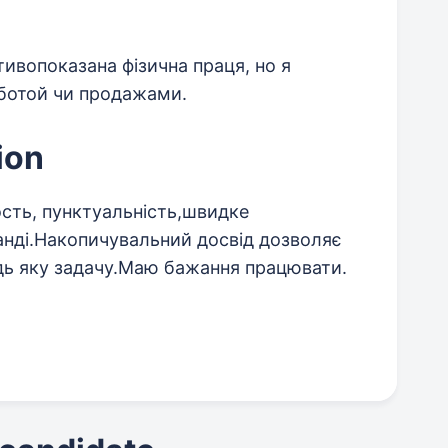
отивопоказана фізична праця, но я
оботой чи продажами.
ion
ость, пунктуальність,швидке
анді.Накопичувальний досвід дозволяє
дь яку задачу.Маю бажання працювати.