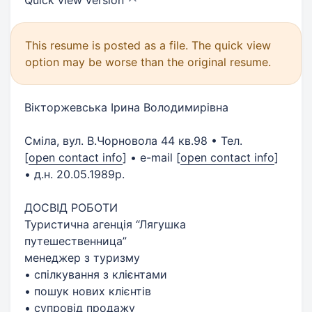
This resume is posted as a file. The quick view
option may be worse than the original resume.
Вікторжевська Ірина Володимирівна
Сміла, вул. В.Чорновола 44 кв.98 • Тел.
[
open contact info
]
• e-mail
[
open contact info
]
• д.н. 20.05.1989р.
ДОСВІД РОБОТИ
Туристична агенція “Лягушка
путешественница”
менеджер з туризму
• спілкування з клієнтами
• пошук нових клієнтів
• супровід продажу